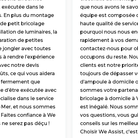
t exécutée dans le
que nous avons le savoi
es. En plus du montage
équipe est composée de
de petit bricolage
haute qualité de servic
llation de luminaires, la
pourquoi nous nous eng
aration de petites
rapidement à vos deman
de jongler avec toutes
contactez-nous pour obt
 à rendre l’expérience
occupons du reste. Nou
Avec notre devis
clients est notre prior
ûts, ce qui vous aidera
toujours de dépasser v
ns fermement que
d’ampoule à domicile 
ite d’être exécutée avec
sommes votre partenai
ialise dans le service
bricolage à domicile à V
ur-Mer, et nous sommes
est inégalé. Nous somm
. Faites confiance à We
vos questions, vous gui
s ne serez pas déçu !
conseils sur les meille
Choisir We Assist, c'es