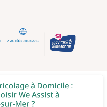
u
À vos côtés depuis 2021
ricolage à Domicile :
isir We Assist à
-sur-Mer ?