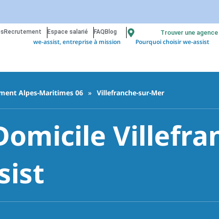
os
Recrutement
Espace salarié
FAQ
Blog
Trouver une agence
we-assist, entreprise à mission
Pourquoi choisir we-assist
ment Alpes-Maritimes 06
»
Villefranche-sur-Mer
Domicile Villefra
sist