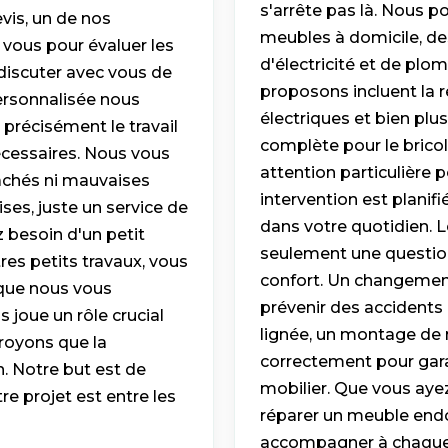
s'arrête pas là. Nous
vis, un de nos
meubles à domicile, d
 vous pour évaluer les
d'électricité et de plo
discuter avec vous de
proposons incluent la ré
ersonnalisée nous
électriques et bien plu
 précisément le travail
complète pour le bricol
nécessaires. Nous vous
attention particulière p
cachés ni mauvaises
intervention est plani
ses, juste un service de
dans votre quotidien. L
z besoin d'un petit
seulement une question
res petits travaux, vous
confort. Un changemen
 que nous vous
prévenir des accidents
 joue un rôle crucial
lignée, un montage de 
croyons que la
correctement pour garan
. Notre but est de
mobilier. Que vous ayez
tre projet est entre les
réparer un meuble en
accompagner à chaque 