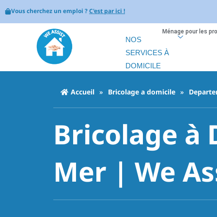
Vous cherchez un emploi ?
C'est par ici !
Ménage pour les pr
NOS
SERVICES À
DOMICILE
Accueil
»
Bricolage a domicile
»
Departe
Bricolage à 
Mer | We As