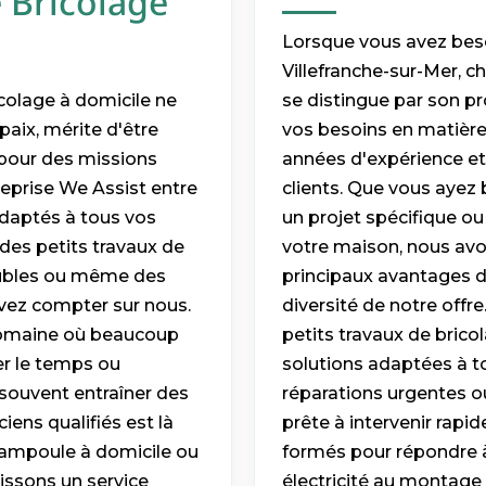
e Bricolage
Lorsque vous avez beso
Villefranche-sur-Mer, ch
icolage à domicile ne
se distingue par son p
paix, mérite d'être
vos besoins en matière
 pour des missions
années d'expérience et
reprise We Assist entre
clients. Que vous ayez 
daptés à tous vos
un projet spécifique ou
des petits travaux de
votre maison, nous avo
eubles ou même des
principaux avantages de
vez compter sur nous.
diversité de notre offr
 domaine où beaucoup
petits travaux de bric
er le temps ou
solutions adaptées à to
 souvent entraîner des
réparations urgentes ou
iens qualifiés est là
prête à intervenir rapi
d'ampoule à domicile ou
formés pour répondre à
issons un service
électricité au montage