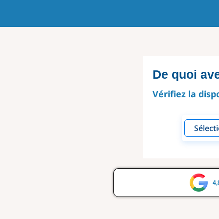
De quoi av
Vérifiez la disp
4,