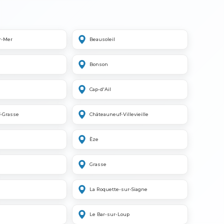
r-Mer
Beausoleil
Bonson
Cap-d'Ail
-Grasse
Châteauneuf-Villevieille
Èze
Grasse
La Roquette-sur-Siagne
Le Bar-sur-Loup