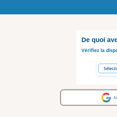
De quoi av
Vérifiez la disp
4,