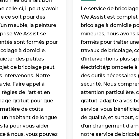
times où il fait bon
elle-ci, il peut y avoir
Le service de bricolage
e ce soit pour des
We Assist est complet e
’un meuble, la peinture
bricolage à domicile p
eprise We Assist se
mineures, nous avons la
mentés sont formés pour
formés pour traiter une
icolage à domicile.
travaux de bricolage,
quiéter des petites
d’interventions plus sp
ojet de bricolage peut
électricité/plomberie à
s intervenons. Notre
des outils nécessaires 
 vie. Faire appel à
sécurité. Nous compren
 règles de l'art et en
attention particulière,
olage gratuit pour que
gratuit, adapté à vos b
 matière de coûts
service, vous bénéfici
 un habitant de longue
de qualité, et surtout, 
 là pour vous aider
d’un changement d’ampo
âce à nous, vous pouvez
notre service de bricol