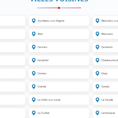
Auribeau-sur-Siagne
Beaulieu-su
Biot
Blausasc
Cannes
Cantaron
Castellar
Châteauneuf
Contes
Drap
Gilette
Gorbio
La Colle-sur-Loup
La Gaude
La Turbie
Lantosque