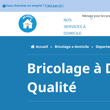
Vous cherchez un emploi ?
C'est par ici !
Ménage pour les pr
NOS
SERVICES À
DOMICILE
Accueil
»
Bricolage a domicile
»
Departe
Bricolage à 
Qualité