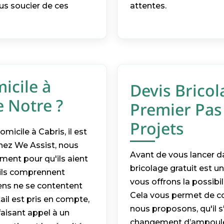
us soucier de ces
attentes.
icile à
Devis Bricol
e Notre ?
Premier Pas 
Projets
icile à Cabris, il est
Chez We Assist, nous
Avant de vous lancer da
ment pour qu'ils aient
bricolage gratuit est u
'ils comprennent
vous offrons la possibi
iens ne se contentent
Cela vous permet de co
tail est pris en compte,
nous proposons, qu'il s
faisant appel à un
changement d’ampoule