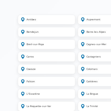
Antibes
Aspremont
Bendejun
Berre-les-Alpes
Breil-sur-Roya
Cagnes-sur-Mer
Carros
Castagniers
Coaraze
Colomars
Falicon
Gattières
L'Escarène
La Brigue
La Roquette-sur-Var
La Trinité