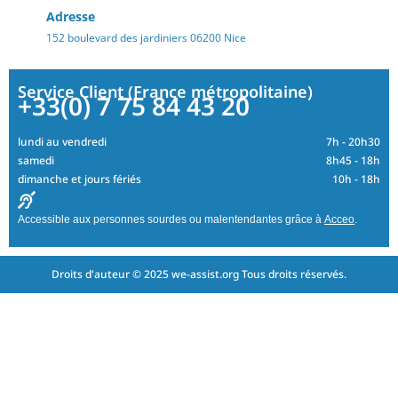
Adresse
152 boulevard des jardiniers 06200 Nice
Service Client (France métropolitaine)
+33(0) 7 75 84 43 20
lundi au vendredi
7h - 20h30
samedi
8h45 - 18h
dimanche et jours fériés
10h - 18h
Accessible aux personnes sourdes ou malentendantes grâce à
Acceo
.
Droits d'auteur © 2025 we-assist.org Tous droits réservés.