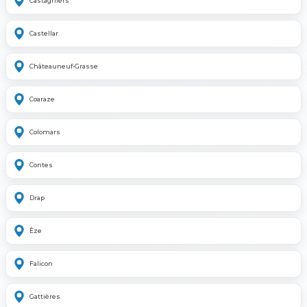
Castagniers
Castellar
Châteauneuf-Grasse
Coaraze
Colomars
Contes
Drap
Èze
Falicon
Gattières