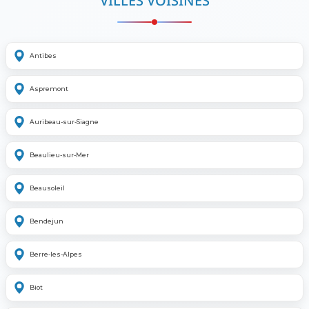
VILLES VOISINES
Antibes
Aspremont
Auribeau-sur-Siagne
Beaulieu-sur-Mer
Beausoleil
Bendejun
Berre-les-Alpes
Biot