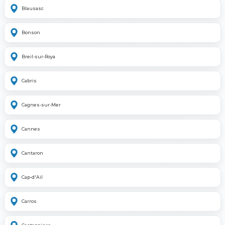
Blausasc
Bonson
Breil-sur-Roya
Cabris
Cagnes-sur-Mer
Cannes
Cantaron
Cap-d'Ail
Carros