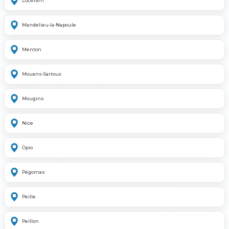
Lucéram
Mandelieu-la-Napoule
Menton
Mouans-Sartoux
Mougins
Nice
Opio
Pégomas
Peille
Peillon