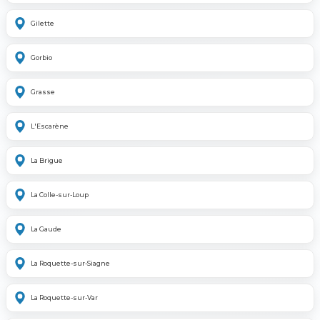
Gilette
Gorbio
Grasse
L'Escarène
La Brigue
La Colle-sur-Loup
La Gaude
La Roquette-sur-Siagne
La Roquette-sur-Var