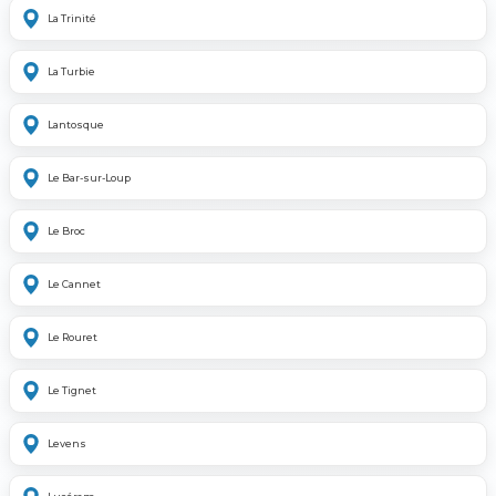
La Trinité
La Turbie
Lantosque
Le Bar-sur-Loup
Le Broc
Le Cannet
Le Rouret
Le Tignet
Levens