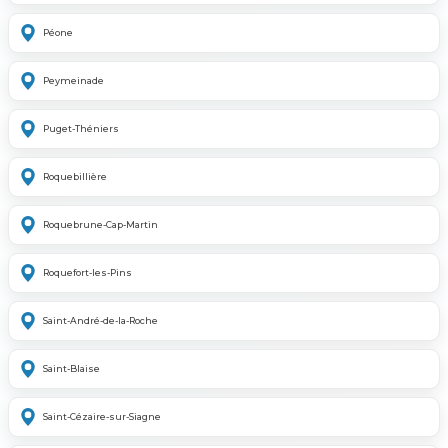
Péone
Peymeinade
Puget-Théniers
Roquebillière
Roquebrune-Cap-Martin
Roquefort-les-Pins
Saint-André-de-la-Roche
Saint-Blaise
Saint-Cézaire-sur-Siagne