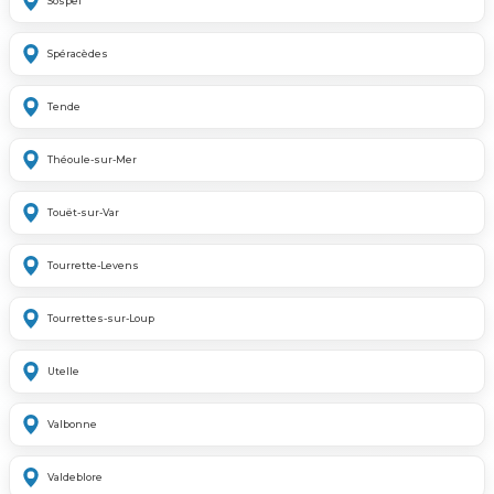
Sospel
Spéracèdes
Tende
Théoule-sur-Mer
Touët-sur-Var
Tourrette-Levens
Tourrettes-sur-Loup
Utelle
Valbonne
Valdeblore