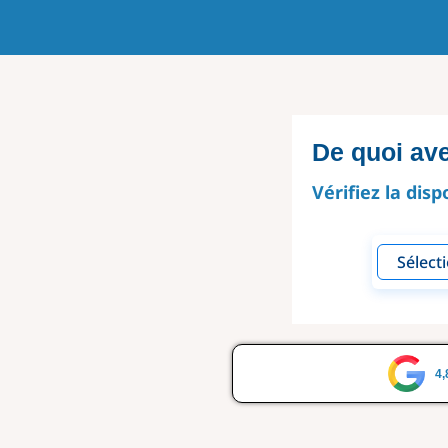
De quoi av
Vérifiez la disp
4,