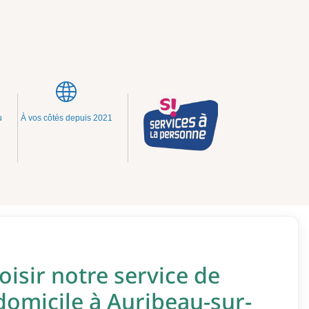
u
À vos côtés depuis 2021
isir notre service de
domicile à Auribeau-sur-