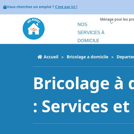
Vous cherchez un emploi ?
C'est par ici !
Ménage pour les pr
NOS
SERVICES À
DOMICILE
Accueil
»
Bricolage a domicile
»
Departe
Bricolage à 
: Services et