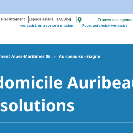
os
Recrutement
Espace salarié
FAQ
Blog
Trouver une agence
we-assist, entreprise à mission
Pourquoi choisir we-assist
ment Alpes-Maritimes 06
»
Auribeau-sur-Siagne
domicile Auribe
 solutions