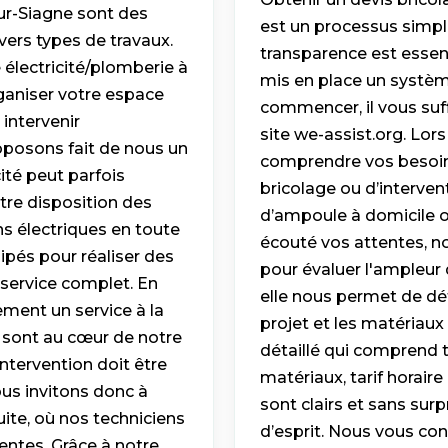
ur-Siagne sont des
est un processus simpl
vers types de travaux.
transparence est essent
 électricité/plomberie à
mis en place un systè
ganiser votre espace
commencer, il vous suf
intervenir
site we-assist.org. Lo
roposons fait de nous un
comprendre vos besoins 
ité peut parfois
bricolage ou d’interv
tre disposition des
d’ampoule à domicile o
ns électriques en toute
écouté vos attentes, no
ipés pour réaliser des
pour évaluer l'ampleur d
 service complet. En
elle nous permet de dét
ement un service à la
projet et les matériaux 
s sont au cœur de notre
détaillé qui comprend t
tervention doit être
matériaux, tarif horaire
ous invitons donc à
sont clairs et sans surpr
ite, où nos techniciens
d’esprit. Nous vous co
entes. Grâce à notre