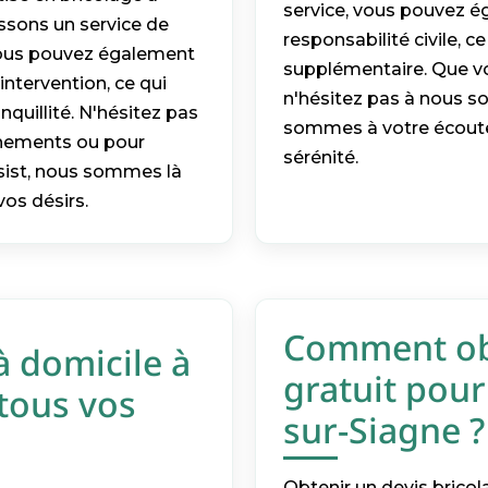
service, vous pouvez é
ssons un service de
responsabilité civile, c
 Vous pouvez également
supplémentaire. Que vo
intervention, ce qui
n'hésitez pas à nous so
quillité. N'hésitez pas
sommes à votre écoute 
gnements ou pour
sérénité.
ssist, nous sommes là
os désirs.
Comment obt
à domicile à
gratuit pour
tous vos
sur-Siagne ?
Obtenir un devis bricol