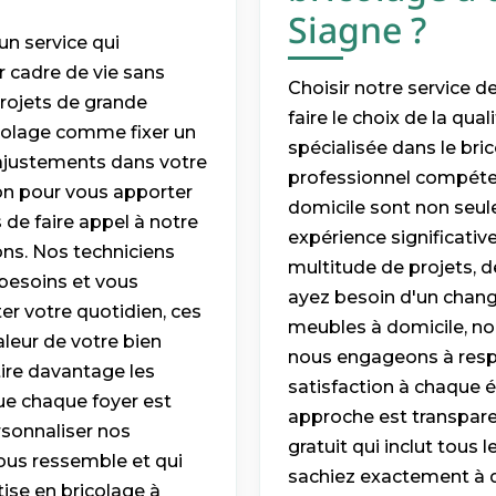
Siagne ?
un service qui
r cadre de vie sans
Choisir notre service d
projets de grande
faire le choix de la qua
icolage comme fixer un
spécialisée dans le br
 ajustements dans votre
professionnel compéten
ion pour vous apporter
domicile sont non seul
 de faire appel à notre
expérience significativ
rons. Nos techniciens
multitude de projets, 
 besoins et vous
ayez besoin d'un chan
er votre quotidien, ces
meubles à domicile, n
leur de votre bien
nous engageons à respe
tire davantage les
satisfaction à chaque é
e chaque foyer est
approche est transpare
sonnaliser nos
gratuit qui inclut tous l
vous ressemble et qui
sachiez exactement à q
tise en bricolage à