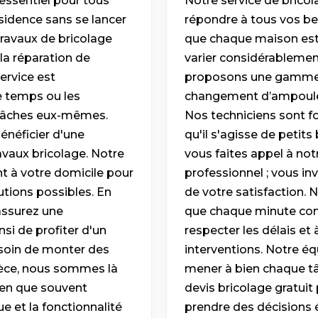
essentiel pour tous
Notre service de brico
ésidence sans se lancer
répondre à tous vos be
travaux de bricolage
que chaque maison est 
la réparation de
varier considérablement
ervice est
proposons une gamme c
e temps ou les
changement d’ampoule 
 tâches eux-mêmes.
Nos techniciens sont fo
énéficier d'une
qu'il s'agisse de petit
avaux bricolage. Notre
vous faites appel à no
nt à votre domicile pour
professionnel ; vous in
utions possibles. En
de votre satisfaction.
assurez une
que chaque minute com
nsi de profiter d'un
respecter les délais et
soin de monter des
interventions. Notre éq
ièce, nous sommes là
mener à bien chaque tâ
bien que souvent
devis bricolage gratuit
e et la fonctionnalité
prendre des décisions éc