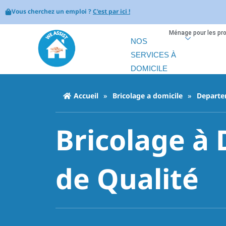
Vous cherchez un emploi ?
C'est par ici !
Ménage pour les pr
NOS
SERVICES À
DOMICILE
Accueil
»
Bricolage a domicile
»
Departe
Bricolage à 
de Qualité