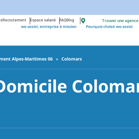
os
Recrutement
Espace salarié
FAQ
Blog
Trouver une agence
we-assist, entreprise à mission
Pourquoi choisir we-assist
ment Alpes-Maritimes 06
»
Colomars
Domicile Colomar