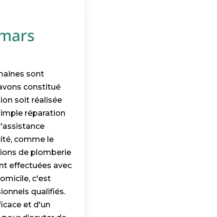
omars
maines sont
 avons constitué
on soit réalisée
simple réparation
l'assistance
cité, comme le
ations de plomberie
nt effectuées avec
omicile, c'est
ionnels qualifiés.
ficace et d'un