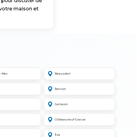
 pour discuter de
votre maison et
r-Mer
Beausoleil
Bonson
Cantaron
Châteauneuf-Grasse
Èze