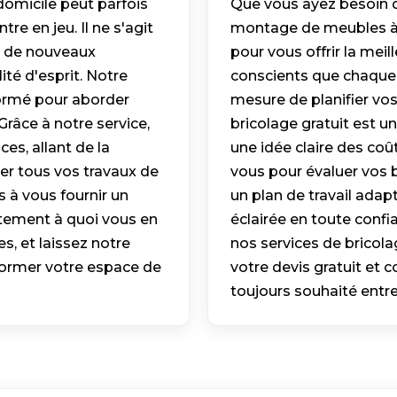
domicile peut parfois
Que vous ayez besoin 
re en jeu. Il ne s'agit
montage de meubles à d
er de nouveaux
pour vous offrir la me
ité d'esprit. Notre
conscients que chaque 
formé pour aborder
mesure de planifier vos
râce à notre service,
bricolage gratuit est u
s, allant de la
une idée claire des coû
ser tous vos travaux de
vous pour évaluer vos 
 à vous fournir un
un plan de travail adap
ctement à quoi vous en
éclairée en toute confi
es, et laissez notre
nos services de bricol
sformer votre espace de
votre devis gratuit et 
toujours souhaité entr