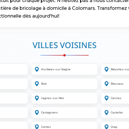
atuit pour chaque projet. N'hésitez pas à nous contacter
tière de bricolage à domicile à Colomars. Transformez 
ctionnelle dès aujourd'hui!
VILLES VOISINES
Auribeau-sur-Siagne
Beaulieu-su
Biot
Blausasc
Cagnes-sur-Mer
Cannes
Castagniers
Castellar
Contes
Drap