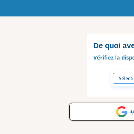
De quoi av
Vérifiez la disp
4,