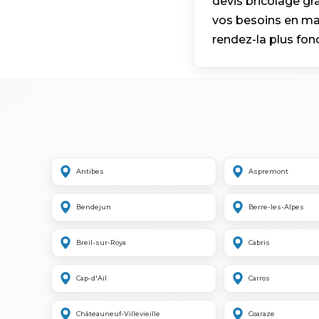
devis bricolage gr
vos besoins en ma
rendez-la plus fon
Antibes
Aspremont
Bendejun
Berre-les-Alpes
Breil-sur-Roya
Cabris
Cap-d'Ail
Carros
Châteauneuf-Villevieille
Coaraze