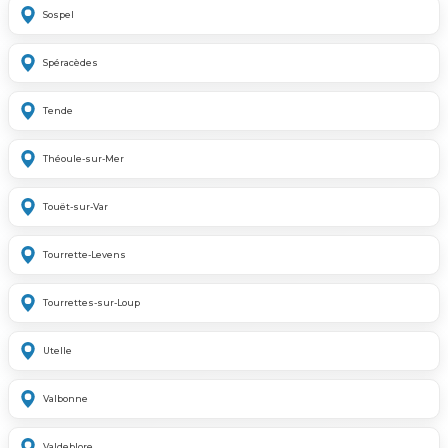
Sospel
Spéracèdes
Tende
Théoule-sur-Mer
Touët-sur-Var
Tourrette-Levens
Tourrettes-sur-Loup
Utelle
Valbonne
Valdeblore