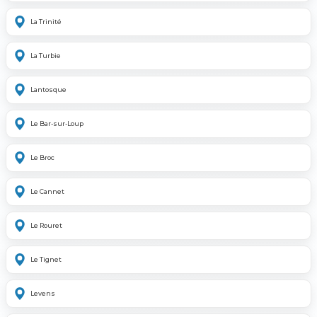
La Trinité
La Turbie
Lantosque
Le Bar-sur-Loup
Le Broc
Le Cannet
Le Rouret
Le Tignet
Levens