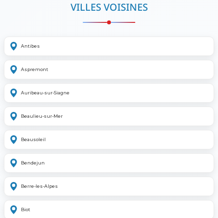
VILLES VOISINES
Antibes
Aspremont
Auribeau-sur-Siagne
Beaulieu-sur-Mer
Beausoleil
Bendejun
Berre-les-Alpes
Biot