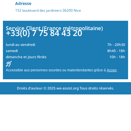
Adresse
152 boulevard des jardiniers 06200 Nice
Service Client (France métropolitaine)
+33(0) 7 75 84 43 20
lundi au vendredi
7h - 20h30
samedi
8h45 - 18h
dimanche et jours fériés
10h - 18h
Accessible aux personnes sourdes ou malentendantes grâce à
Acceo
.
Droits d'auteur © 2025 we-assist.org Tous droits réservés.