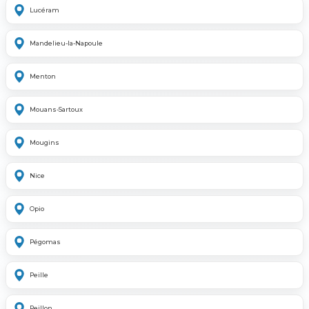
Lucéram
Mandelieu-la-Napoule
Menton
Mouans-Sartoux
Mougins
Nice
Opio
Pégomas
Peille
Peillon