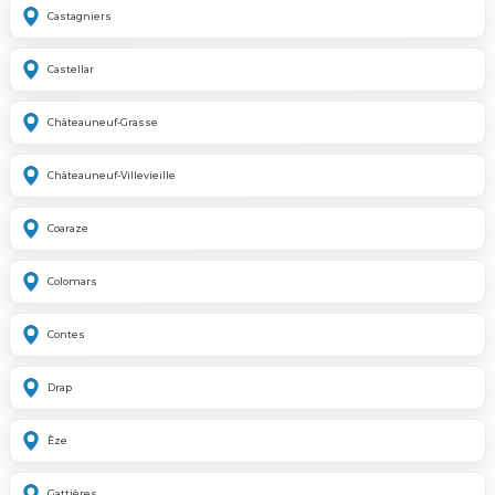
Castagniers
Castellar
Châteauneuf-Grasse
Châteauneuf-Villevieille
Coaraze
Colomars
Contes
Drap
Èze
Gattières