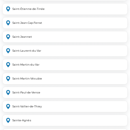
Saint-Étienne-de-Tinée
Saint-Jean-Cap-Ferrat
Saint-Jeannet
Saint-Laurent-du-Var
Saint-Martin-du-Var
Saint-Martin-Vésubie
Saint-Paul-de-Vence
Saint-Vallier-de-Thiey
Sainte-Agnès