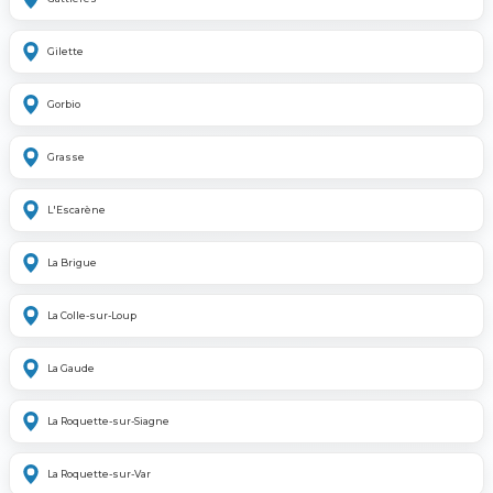
Gilette
Gorbio
Grasse
L'Escarène
La Brigue
La Colle-sur-Loup
La Gaude
La Roquette-sur-Siagne
La Roquette-sur-Var