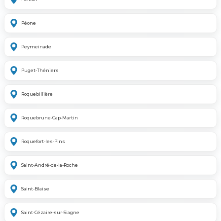
Péone
Peymeinade
Puget-Théniers
Roquebillière
Roquebrune-Cap-Martin
Roquefort-les-Pins
Saint-André-de-la-Roche
Saint-Blaise
Saint-Cézaire-sur-Siagne