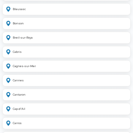
Blausasc
Bonson
Breil-sur-Roya
Cabris
Cagnes-sur-Mer
Cannes
Cantaron
Cap-d'Ail
Carros