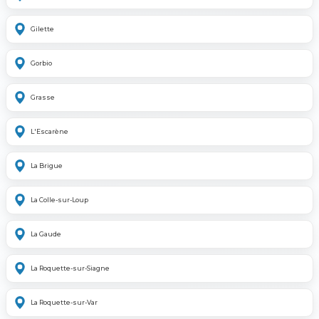
Gilette
Gorbio
Grasse
L'Escarène
La Brigue
La Colle-sur-Loup
La Gaude
La Roquette-sur-Siagne
La Roquette-sur-Var