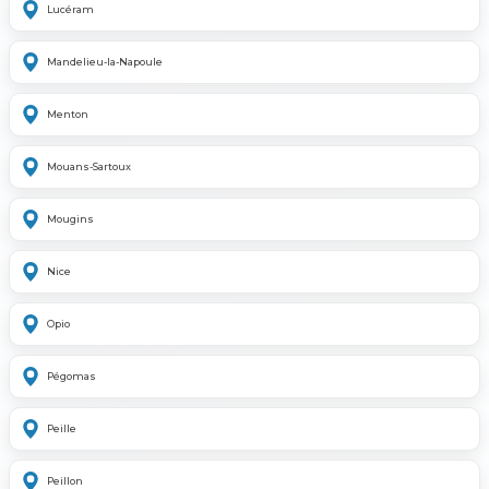
Lucéram
Mandelieu-la-Napoule
Menton
Mouans-Sartoux
Mougins
Nice
Opio
Pégomas
Peille
Peillon