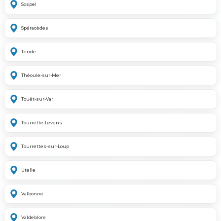
Sospel
Spéracèdes
Tende
Théoule-sur-Mer
Touët-sur-Var
Tourrette-Levens
Tourrettes-sur-Loup
Utelle
Valbonne
Valdeblore