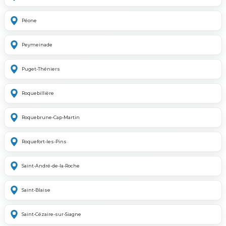
Péone
Peymeinade
Puget-Théniers
Roquebillière
Roquebrune-Cap-Martin
Roquefort-les-Pins
Saint-André-de-la-Roche
Saint-Blaise
Saint-Cézaire-sur-Siagne