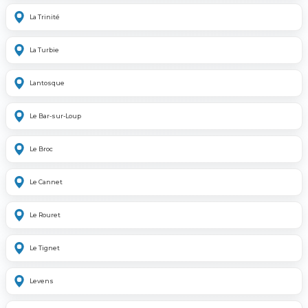
La Trinité
La Turbie
Lantosque
Le Bar-sur-Loup
Le Broc
Le Cannet
Le Rouret
Le Tignet
Levens