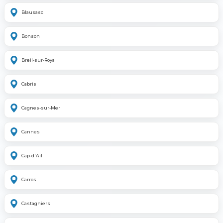
Blausasc
Bonson
Breil-sur-Roya
Cabris
Cagnes-sur-Mer
Cannes
Cap-d'Ail
Carros
Castagniers