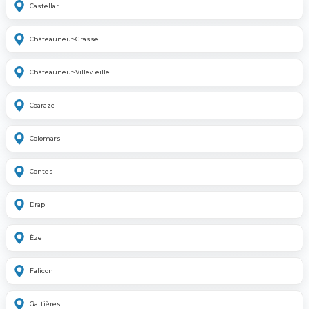
Castellar
Châteauneuf-Grasse
Châteauneuf-Villevieille
Coaraze
Colomars
Contes
Drap
Èze
Falicon
Gattières