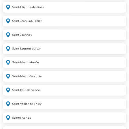
Saint-Étienne-de-Tinée
Saint-Jean-Cap-Ferrat
Saint-Jeannet
Saint-Laurent-du-Var
Saint-Martin-du-Var
Saint-Martin-Vésubie
Saint-Paul-de-Vence
Saint-Vallier-de-Thiey
Sainte-Agnès