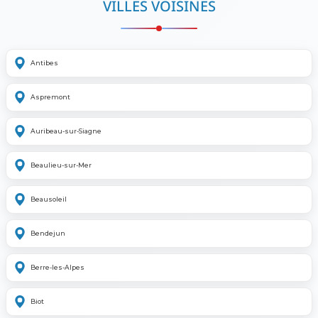
VILLES VOISINES
Antibes
Aspremont
Auribeau-sur-Siagne
Beaulieu-sur-Mer
Beausoleil
Bendejun
Berre-les-Alpes
Biot