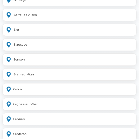
Berre-les-Alpes
Biot
Blausasc
Bonson
Breil-sur-Roya
Cabris
Cagnes-sur-Mer
Cannes
Cantaron