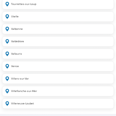
Tourrettes-sur-Loup
Utelle
Valbonne
Valdeblore
Vallauris
Vence
Villars-sur-Var
Villefranche-sur-Mer
Villeneuve-Loubet