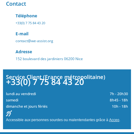
Contact
Téléphone
+33(0) 7 75 84 43 20
E-mail
contact@we-assist.org
Adresse
152 boulevard des jardiniers 06200 Nice
Service Client (France métropolitaine)
+33(0) 7 75 84 43 20
lundi au vendredi
7h - 20h30
samedi
8h45 - 18h
dimanche et jours fériés
10h - 18h
Accessible aux personnes sourdes ou malentendantes grâce à
Acceo
.