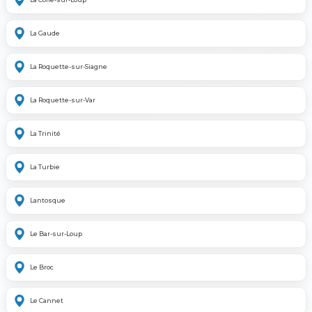
La Gaude
La Roquette-sur-Siagne
La Roquette-sur-Var
La Trinité
La Turbie
Lantosque
Le Bar-sur-Loup
Le Broc
Le Cannet