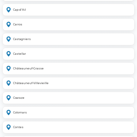
Cap-d'Ail
Carros
Castagniers
Castellar
Châteauneuf-Grasse
Châteauneuf-Villevieille
Coaraze
Colomars
Contes