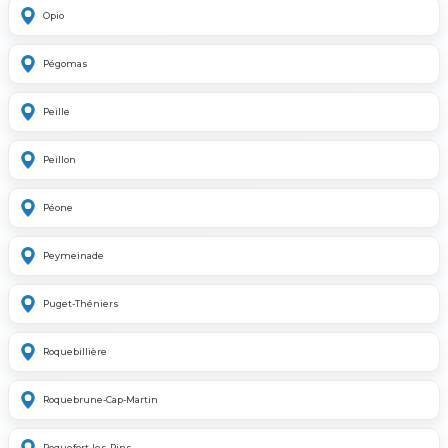
Opio
Pégomas
Peille
Peillon
Péone
Peymeinade
Puget-Théniers
Roquebillière
Roquebrune-Cap-Martin
Roquefort-les-Pins