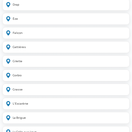
Drap
Èze
Falicon
Gattières
Gilette
Gorbio
Grasse
L'Escarène
La Brigue
La Colle-sur-Loup