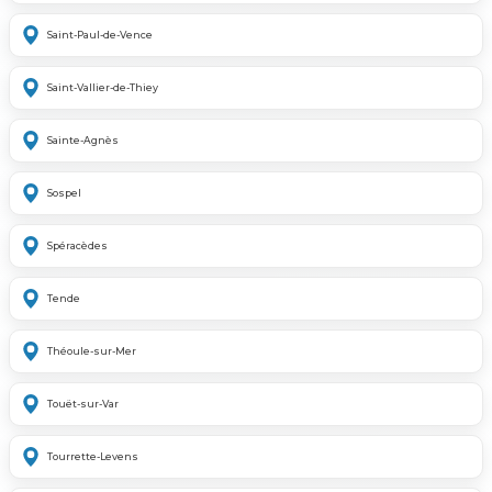
Saint-Paul-de-Vence
Saint-Vallier-de-Thiey
Sainte-Agnès
Sospel
Spéracèdes
Tende
Théoule-sur-Mer
Touët-sur-Var
Tourrette-Levens