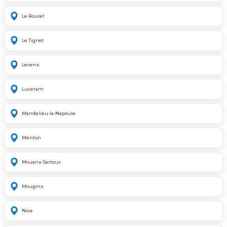
Le Rouret
Le Tignet
Levens
Lucéram
Mandelieu-la-Napoule
Menton
Mouans-Sartoux
Mougins
Nice