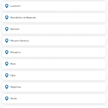
Lucéram
Mandelieu-la-Napoule
Menton
Mouans-Sartoux
Mougins
Nice
Opio
Pégomas
Peille