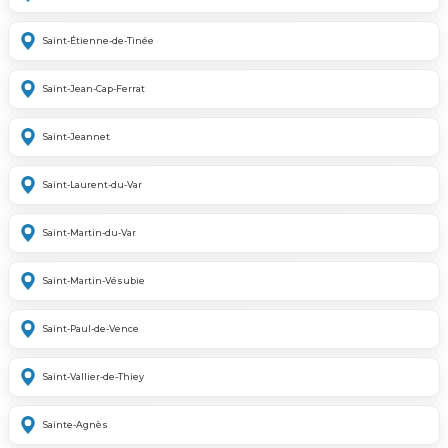
Saint-Étienne-de-Tinée
Saint-Jean-Cap-Ferrat
Saint-Jeannet
Saint-Laurent-du-Var
Saint-Martin-du-Var
Saint-Martin-Vésubie
Saint-Paul-de-Vence
Saint-Vallier-de-Thiey
Sainte-Agnès