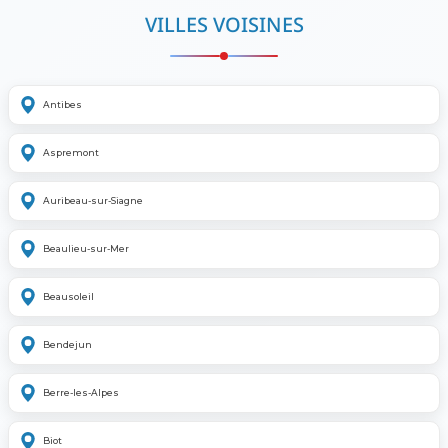
VILLES VOISINES
Antibes
Aspremont
Auribeau-sur-Siagne
Beaulieu-sur-Mer
Beausoleil
Bendejun
Berre-les-Alpes
Biot