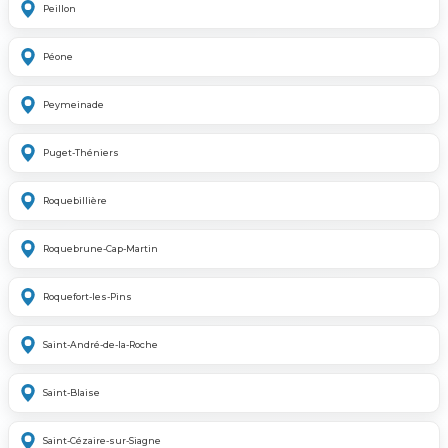
Peillon
Péone
Peymeinade
Puget-Théniers
Roquebillière
Roquebrune-Cap-Martin
Roquefort-les-Pins
Saint-André-de-la-Roche
Saint-Blaise
Saint-Cézaire-sur-Siagne