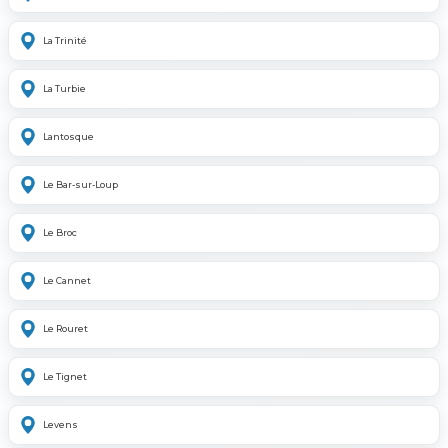
La Trinité
La Turbie
Lantosque
Le Bar-sur-Loup
Le Broc
Le Cannet
Le Rouret
Le Tignet
Levens