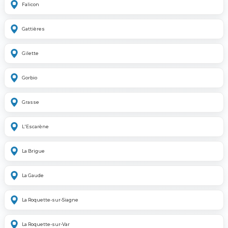
Falicon
Gattières
Gilette
Gorbio
Grasse
L'Escarène
La Brigue
La Gaude
La Roquette-sur-Siagne
La Roquette-sur-Var