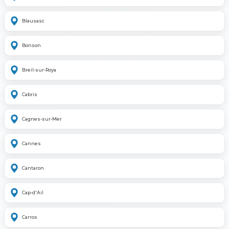
Blausasc
Bonson
Breil-sur-Roya
Cabris
Cagnes-sur-Mer
Cannes
Cantaron
Cap-d'Ail
Carros