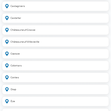
Castagniers
Castellar
Châteauneuf-Grasse
Châteauneuf-Villevieille
Coaraze
Colomars
Contes
Drap
Èze