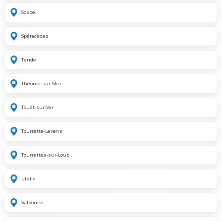
Sospel
Spéracèdes
Tende
Théoule-sur-Mer
Touët-sur-Var
Tourrette-Levens
Tourrettes-sur-Loup
Utelle
Valbonne