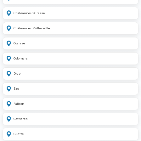
Châteauneuf-Grasse
Châteauneuf-Villevieille
Coaraze
Colomars
Drap
Èze
Falicon
Gattières
Gilette