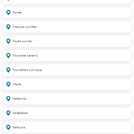
Tende
Théoule-sur-Mer
Touët-sur-Var
Tourrette-Levens
Tourrettes-sur-Loup
Utelle
Valbonne
Valdeblore
Vallauris