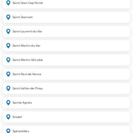
Saint-Jean-Cap-Ferrat
Saint-Jeannet
Saint-Laurent-du-Var
Saint-Martin-du-Var
Saint-Martin-Vésubie
Saint-Paul-de-Vence
Saint-Vallier-de-Thiey
Sainte-Agnès
Sospel
Spéracèdes