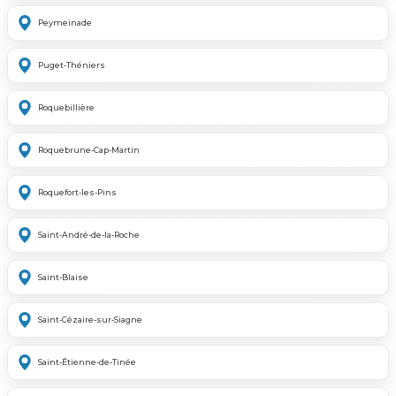
Peymeinade
Puget-Théniers
Roquebillière
Roquebrune-Cap-Martin
Roquefort-les-Pins
Saint-André-de-la-Roche
Saint-Blaise
Saint-Cézaire-sur-Siagne
Saint-Étienne-de-Tinée