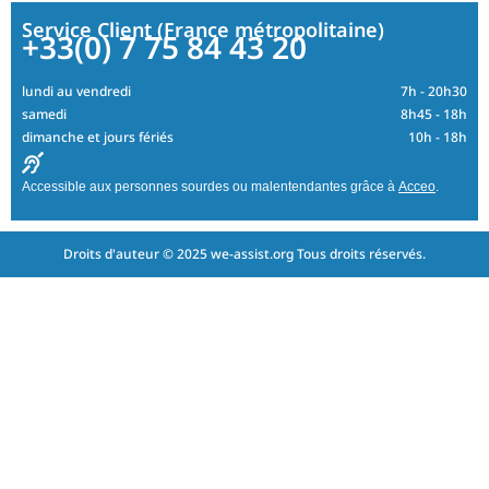
Service Client (France métropolitaine)
+33(0) 7 75 84 43 20
lundi au vendredi
7h - 20h30
samedi
8h45 - 18h
dimanche et jours fériés
10h - 18h
Accessible aux personnes sourdes ou malentendantes grâce à
Acceo
.
Droits d'auteur © 2025 we-assist.org Tous droits réservés.