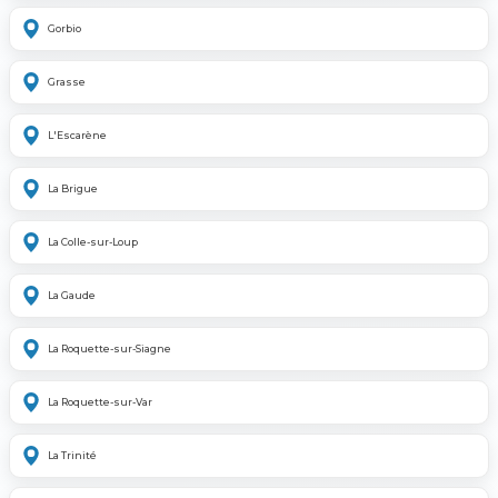
Gorbio
Grasse
L'Escarène
La Brigue
La Colle-sur-Loup
La Gaude
La Roquette-sur-Siagne
La Roquette-sur-Var
La Trinité