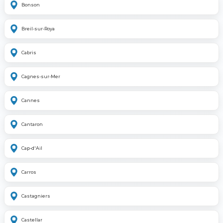
Bonson
Breil-sur-Roya
Cabris
Cagnes-sur-Mer
Cannes
Cantaron
Cap-d'Ail
Carros
Castagniers
Castellar