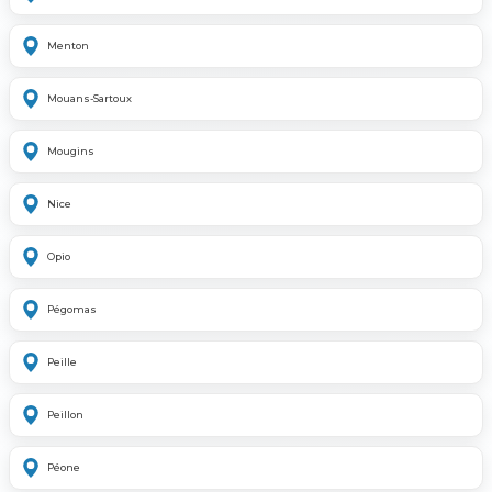
Menton
Mouans-Sartoux
Mougins
Nice
Opio
Pégomas
Peille
Peillon
Péone