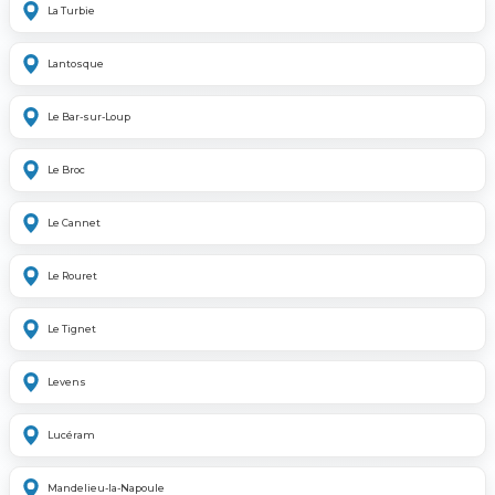
La Turbie
Lantosque
Le Bar-sur-Loup
Le Broc
Le Cannet
Le Rouret
Le Tignet
Levens
Lucéram
Mandelieu-la-Napoule