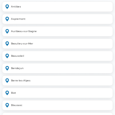
Antibes
Aspremont
Auribeau-sur-Siagne
Beaulieu-sur-Mer
Beausoleil
Bendejun
Berre-les-Alpes
Biot
Blausasc