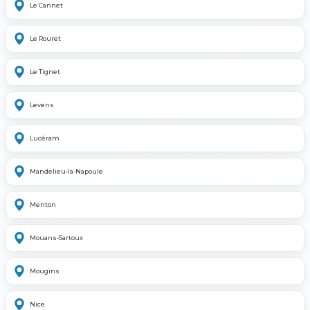
Le Cannet
Le Rouret
Le Tignet
Levens
Lucéram
Mandelieu-la-Napoule
Menton
Mouans-Sartoux
Mougins
Nice