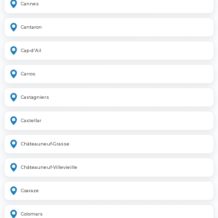
Cannes
Cantaron
Cap-d'Ail
Carros
Castagniers
Castellar
Châteauneuf-Grasse
Châteauneuf-Villevieille
Coaraze
Colomars