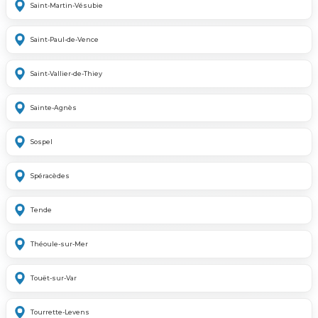
Saint-Martin-Vésubie
Saint-Paul-de-Vence
Saint-Vallier-de-Thiey
Sainte-Agnès
Sospel
Spéracèdes
Tende
Théoule-sur-Mer
Touët-sur-Var
Tourrette-Levens