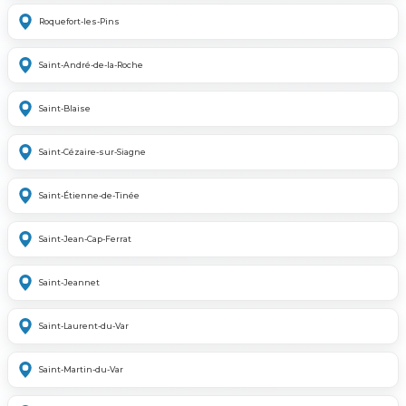
Roquefort-les-Pins
Saint-André-de-la-Roche
Saint-Blaise
Saint-Cézaire-sur-Siagne
Saint-Étienne-de-Tinée
Saint-Jean-Cap-Ferrat
Saint-Jeannet
Saint-Laurent-du-Var
Saint-Martin-du-Var