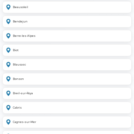
Beausoleil
Bendejun
Berre-les-Alpes
Biot
Blausasc
Bonson
Breil-sur-Roya
Cabris
Cagnes-sur-Mer