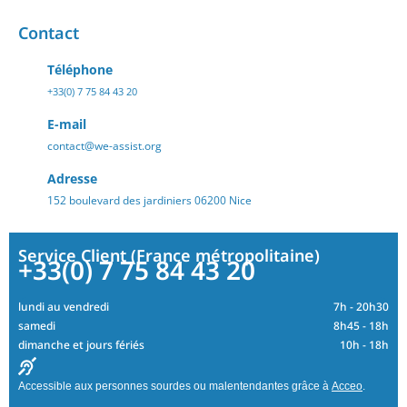
Contact
Téléphone
+33(0) 7 75 84 43 20
E-mail
contact@we-assist.org
Adresse
152 boulevard des jardiniers 06200 Nice
Service Client (France métropolitaine)
+33(0) 7 75 84 43 20
lundi au vendredi
7h - 20h30
samedi
8h45 - 18h
dimanche et jours fériés
10h - 18h
Accessible aux personnes sourdes ou malentendantes grâce à
Acceo
.