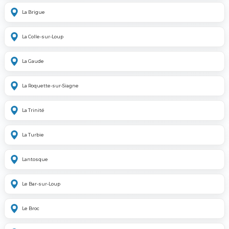
La Brigue
La Colle-sur-Loup
La Gaude
La Roquette-sur-Siagne
La Trinité
La Turbie
Lantosque
Le Bar-sur-Loup
Le Broc