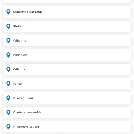
Tourrettes-sur-Loup
Utelle
Valbonne
Valdeblore
Vallauris
Vence
Villars-sur-Var
Villefranche-sur-Mer
Villeneuve-Loubet