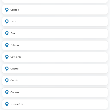
Contes
Drap
Èze
Falicon
Gattières
Gilette
Gorbio
Grasse
L'Escarène