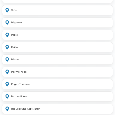
Opio
Pégomas
Peille
Peillon
Péone
Peymeinade
Puget-Théniers
Roquebillière
Roquebrune-Cap-Martin