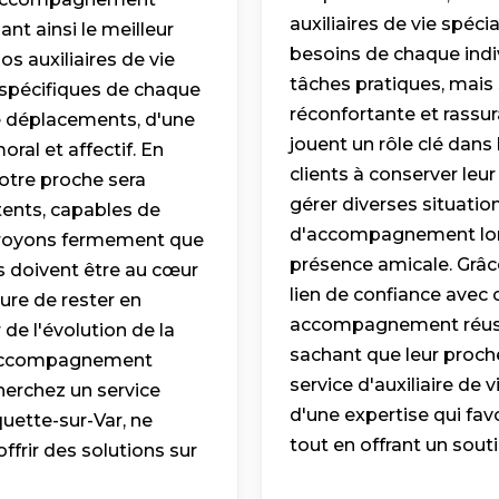
auxiliaires de vie spéci
nt ainsi le meilleur
besoins de chaque indiv
s auxiliaires de vie
tâches pratiques, mais
spécifiques de chaque
réconfortante et rassur
de déplacements, d'une
jouent un rôle clé dans
ral et affectif. En
clients à conserver leu
votre proche sera
gérer diverses situation
tents, capables de
d'accompagnement lor
 croyons fermement que
présence amicale. Grâce
s doivent être au cœur
lien de confiance avec 
ure de rester en
accompagnement réussi. 
 de l'évolution de la
sachant que leur proch
un accompagnement
service d'auxiliaire de
echerchez un service
d'une expertise qui fav
ette-sur-Var, ne
tout en offrant un souti
ffrir des solutions sur