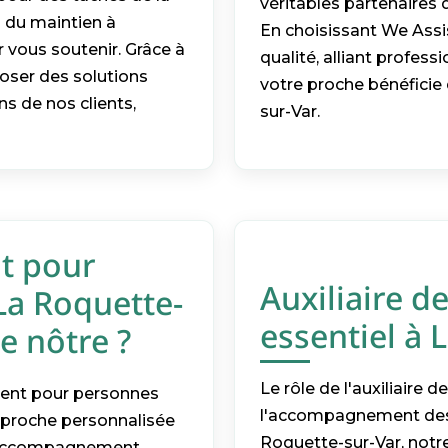
véritables partenaires d
u du maintien à
En choisissant We Ass
 vous soutenir. Grâce à
qualité, alliant profes
oser des solutions
votre proche bénéficie 
ns de nos clients,
sur-Var.
t pour
Auxiliaire d
La Roquette-
essentiel à 
le nôtre ?
Le rôle de l'auxiliaire 
ment pour personnes
l'accompagnement des 
pproche personnalisée
Roquette-sur-Var, notr
un accompagnement