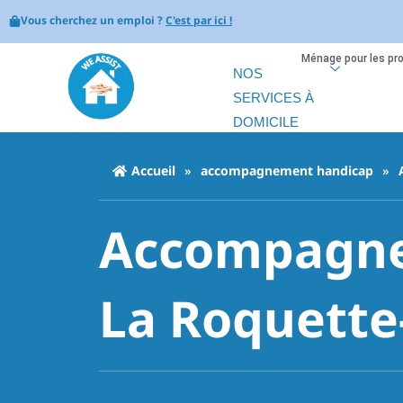
Vous cherchez un emploi ?
C'est par ici !
Ménage pour les pr
NOS
SERVICES À
DOMICILE
Accueil
»
accompagnement handicap
»
Accompagne
La Roquette