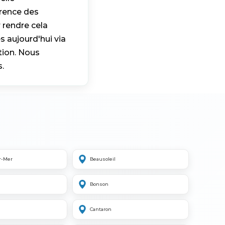
érence des
 rendre cela
s aujourd'hui via
tion. Nous
.
r-Mer
Beausoleil
Bonson
Cantaron