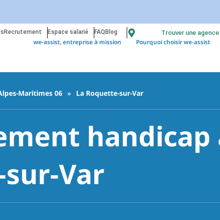
os
Recrutement
Espace salarié
FAQ
Blog
Trouver une agence
we-assist, entreprise à mission
Pourquoi choisir we-assist
Alpes-Maritimes 06
»
La Roquette-sur-Var
ment handicap à
-sur-Var