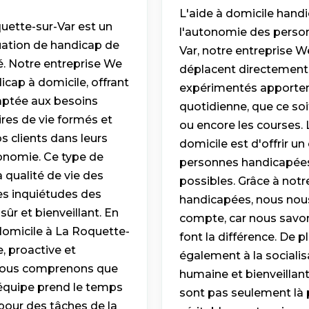
L'aide à domicile hand
ette-sur-Var est un
l'autonomie des person
uation de handicap de
Var, notre entreprise W
sé. Notre entreprise We
déplacent directement 
cap à domicile, offrant
expérimentés apportent 
aptée aux besoins
quotidienne, que ce soit
ires de vie formés et
ou encore les courses. 
 clients dans leurs
domicile est d'offrir u
tonomie. Ce type de
personnes handicapées 
 qualité de vie des
possibles. Grâce à no
es inquiétudes des
handicapées, nous nous
ûr et bienveillant. En
compte, car nous savon
omicile à La Roquette-
font la différence. De 
e, proactive et
également à la socialisa
 Nous comprenons que
humaine et bienveillant
 équipe prend le temps
sont pas seulement là po
pour des tâches de la