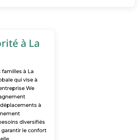
rité à La
familles à La
obale qui vise à
 entreprise We
mpagnement
x déplacements à
agnement
esoins diversifiés
garantir le confort
elle