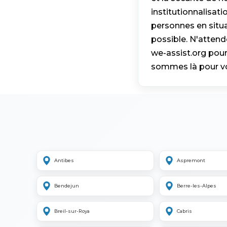
institutionnalisat
personnes en situ
possible. N'attend
we-assist.org pour
sommes là pour vo
Antibes
Aspremont
Bendejun
Berre-les-Alpes
Breil-sur-Roya
Cabris