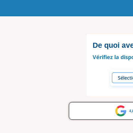
De quoi av
Vérifiez la disp
4,