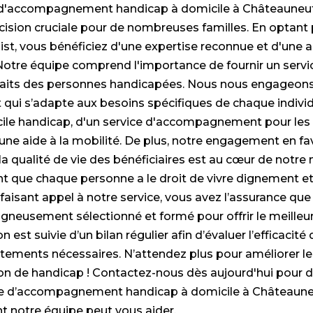
e d'accompagnement handicap à domicile à Châteauneuf-V
ision cruciale pour de nombreuses familles. En optant 
ist, vous bénéficiez d'une expertise reconnue et d'un
Notre équipe comprend l'importance de fournir un servic
haits des personnes handicapées. Nous nous engageons 
i s’adapte aux besoins spécifiques de chaque individu,
cile handicap, d'un service d'accompagnement pour le
ne aide à la mobilité. De plus, notre engagement en fa
la qualité de vie des bénéficiaires est au cœur de notre
 que chaque personne a le droit de vivre dignement et 
 faisant appel à notre service, vous avez l’assurance qu
igneusement sélectionné et formé pour offrir le meilleur
 est suivie d’un bilan régulier afin d’évaluer l’efficacité 
stements nécessaires. N’attendez plus pour améliorer le
on de handicap ! Contactez-nous dès aujourd'hui pour d
e d’accompagnement handicap à domicile à Châteauneuf-
 notre équipe peut vous aider.