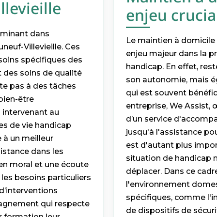
levieille
enjeu crucia
erminant dans
Le maintien à domicile 
uf-Villevieille. Ces
enjeu majeur dans la p
soins spécifiques des
handicap. En effet, re
t des soins de qualité
son autonomie, mais ég
ite pas à des tâches
qui est souvent bénéfi
bien-être
entreprise, We Assist,
 intervenant au
d’un service d'accompa
es de vie handicap
jusqu'à l'assistance po
 à un meilleur
est d'autant plus impo
istance dans les
situation de handicap m
ien moral et une écoute
déplacer. Dans ce cadr
 les besoins particuliers
l'environnement domes
d’interventions
spécifiques, comme l'i
pagnement qui respecte
de dispositifs de sécuri
r formation leur