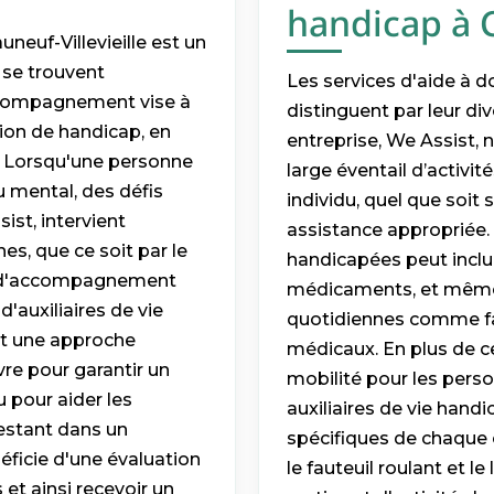
handicap à C
euf-Villevieille est un
 se trouvent
Les services d'aide à d
accompagnement vise à
distinguent par leur div
tion de handicap, en
entreprise, We Assist,
s. Lorsqu'une personne
large éventail d’activit
u mental, des défis
individu, quel que soit
ist, intervient
assistance appropriée.
s, que ce soit par le
handicapées peut inclure
ce d'accompagnement
médicaments, et même 
'auxiliaires de vie
quotidiennes comme fa
et une approche
médicaux. En plus de c
re pour garantir un
mobilité pour les perso
 pour aider les
auxiliaires de vie han
restant dans un
spécifiques de chaque cli
éficie d'une évaluation
le fauteuil roulant et l
et ainsi recevoir un