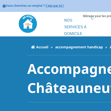
Vous cherchez un emploi ?
C'est par ici !
Ménage pour les pr
NOS
SERVICES À
DOMICILE
Accueil
»
accompagnement handicap
»
Accompagne
Châteauneuf-