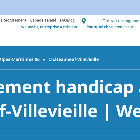
os
Recrutement
Espace salarié
FAQ
Blog
Trouver une agence
we-assist, entreprise à mission
Pourquoi choisir we-assist
Alpes-Maritimes 06
»
Châteauneuf-Villevieille
ment handicap à
Villevieille | We