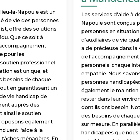
ieu-la-Napoule est un
Les services d'aide à 
ité de vie des personnes
Napoule sont conçus p
st, offre des solutions
personnes en situatio
du. Que ce soit à
d'auxiliaires de vie qu
e d'accompagnement
aide précieuse dans la v
e pour les
de l'accompagnement lo
 soutien professionnel
personnels, chaque int
tion est unique, et
empathie. Nous savons 
es besoins de chaque
personnes handicapées,
 tout en garantissant un
également le maintien 
 de vie handicap de
rester dans leur enviro
ement auprès des
dont ils ont besoin. N
 ainsi le soutien
des besoins de chaque
 proposons également
sur mesure. En parallè
cluent l'aide à la
handicapées que nous 
les tâches ménagères. En