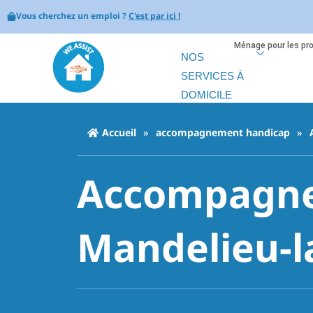
Vous cherchez un emploi ?
C'est par ici !
Ménage pour les pr
NOS
SERVICES À
DOMICILE
Accueil
»
accompagnement handicap
»
Accompagne
Mandelieu-l