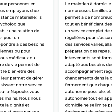
t aux personnes en
Le maintien à domicile
 nous employons chez
nombreuses familles à 
tance matérielle; ils
permet à de nombreux i
sychologique
tout en bénéficiant des
blir une relation de
un service complet de m
el pour un
régulières pour s'assur
épondre à des besoins
des services variés, al
idiennes ou pour
préparation des repas, 
-vous médicaux ou
intervenants sont form
aire de vie permet de
adapté aux besoins des
t le bien-être des
accompagnement réguli
 leur permet de gérer
changements dans la co
sissant notre service
fermement que chaque i
u-la-Napoule, vous
autonome possible, et 
es mains. Nous nous
autonomie tout en appo
e la dignité et
domicile ne se limite pa
se distingue par son
également de créer une