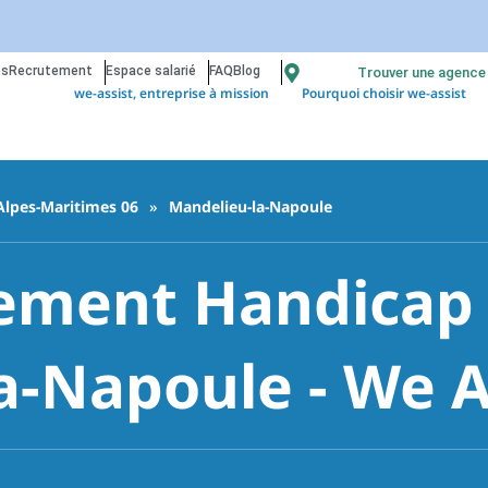
os
Recrutement
Espace salarié
FAQ
Blog
Trouver une agence
we-assist, entreprise à mission
Pourquoi choisir we-assist
Alpes-Maritimes 06
»
Mandelieu-la-Napoule
ment Handicap à
a-Napoule - We A