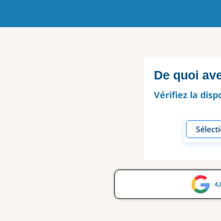
De quoi av
Vérifiez la disp
4,