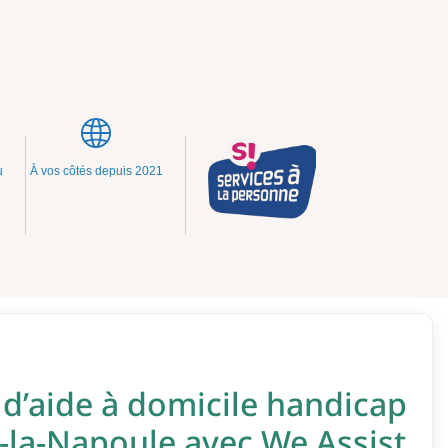
u
À vos côtés depuis 2021
 d’aide à domicile handicap
-la-Napoule avec We Assist