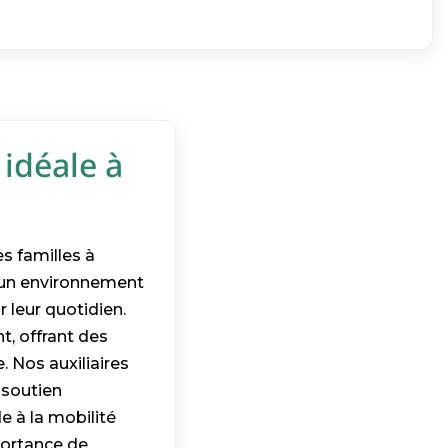
 idéale à
s familles à
s un environnement
 leur quotidien.
t, offrant des
. Nos auxiliaires
 soutien
e à la mobilité
mportance de