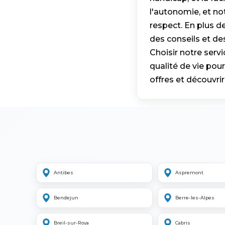
l'autonomie, et no
respect. En plus 
des conseils et des
Choisir notre ser
qualité de vie pou
offres et découvr
Antibes
Aspremont
Bendejun
Berre-les-Alpes
Breil-sur-Roya
Cabris