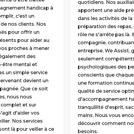
quotidiens. Nos auxiliai
pagnement handicap à
apportent une aide préc
mplir, c'est un
dans les activités de l
de nos clients. Nos
préparation des repas,
és pour offrir un
rôle ne s'arrête pas là
résents pour aider au
compagnie, contribuant 
 vos proches à mener
entreprise, We Assist, g
 également des
seulement compétents, 
en-être mental et
psychologiques des p
as un simple service
conscients que chaque 
ntervenant devient un
une formation continue
mpagnée. Que ce soit
qualité de service opti
ues, nous nous
d'accompagnement hand
complet et sur
tranquillité d'esprit, 
s'agit d'aider vos
mains. Nous vous enco
lier. Nos services
découvrir comment no
t là pour veiller à ce
besoins.