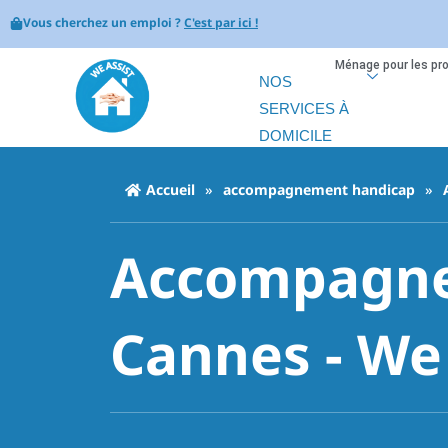
Vous cherchez un emploi ?
C'est par ici !
Ménage pour les pr
NOS
SERVICES À
DOMICILE
Accueil
»
accompagnement handicap
»
Accompagne
Cannes - We