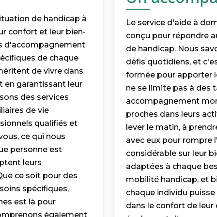
tuation de handicap à
Le service d'aide à do
r confort et leur bien-
conçu pour répondre au
vices d'accompagnement
de handicap. Nous savo
pécifiques de chaque
défis quotidiens, et c'e
méritent de vivre dans
formée pour apporter l
 en garantissant leur
ne se limite pas à des 
osons des services
accompagnement moral e
liaires de vie
proches dans leurs acti
ionnels qualifiés et
lever le matin, à pren
vous, ce qui nous
avec eux pour rompre l
que personne est
considérable sur leur 
ptent leurs
adaptées à chaque besoi
Que ce soit pour des
mobilité handicap, et b
 soins spécifiques,
chaque individu puisse
s est là pour
dans le confort de leur
s comprenons également