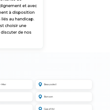
e dignement et avec
ent à disposition
 liés au handicap.
t choisir une
 discuter de nos
r-Mer
Beausoleil
Bonson
Cap-d'Ail