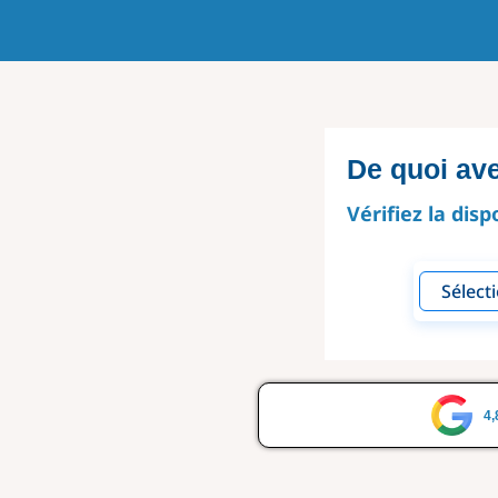
De quoi av
Vérifiez la disp
4,