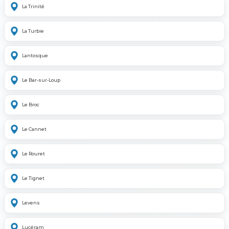
La Trinité
La Turbie
Lantosque
Le Bar-sur-Loup
Le Broc
Le Cannet
Le Rouret
Le Tignet
Levens
Lucéram