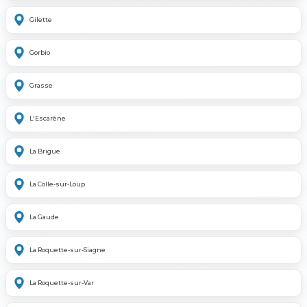
Gilette
Gorbio
Grasse
L'Escarène
La Brigue
La Colle-sur-Loup
La Gaude
La Roquette-sur-Siagne
La Roquette-sur-Var