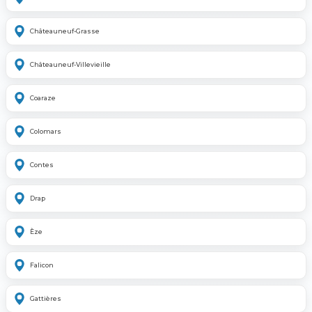
Châteauneuf-Grasse
Châteauneuf-Villevieille
Coaraze
Colomars
Contes
Drap
Èze
Falicon
Gattières