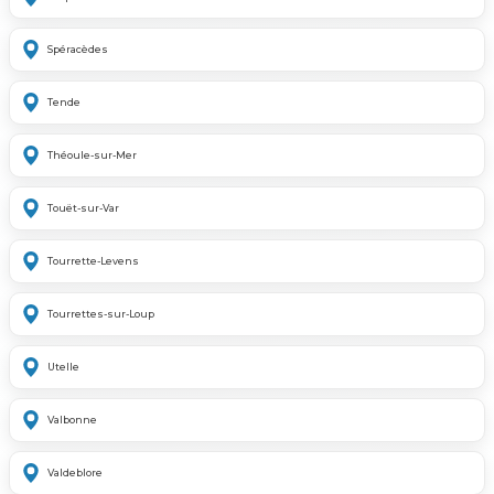
Spéracèdes
Tende
Théoule-sur-Mer
Touët-sur-Var
Tourrette-Levens
Tourrettes-sur-Loup
Utelle
Valbonne
Valdeblore