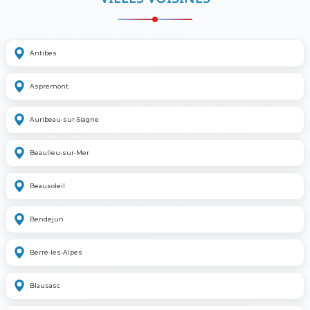
Antibes
Aspremont
Auribeau-sur-Siagne
Beaulieu-sur-Mer
Beausoleil
Bendejun
Berre-les-Alpes
Blausasc