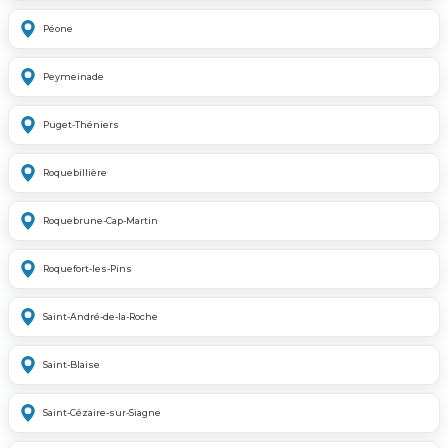
Péone
Peymeinade
Puget-Théniers
Roquebillière
Roquebrune-Cap-Martin
Roquefort-les-Pins
Saint-André-de-la-Roche
Saint-Blaise
Saint-Cézaire-sur-Siagne