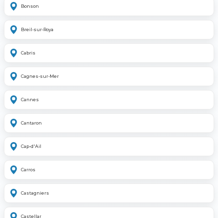
Bonson
Breil-sur-Roya
Cabris
Cagnes-sur-Mer
Cannes
Cantaron
Cap-d'Ail
Carros
Castagniers
Castellar