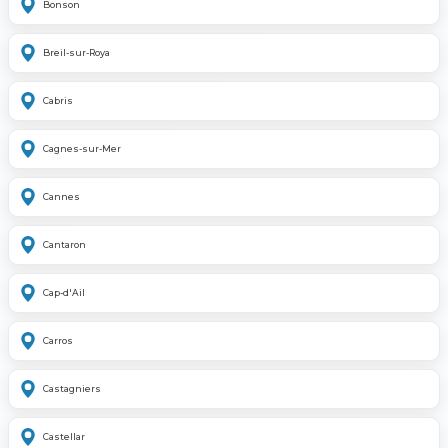
Bonson
Breil-sur-Roya
Cabris
Cagnes-sur-Mer
Cannes
Cantaron
Cap-d'Ail
Carros
Castagniers
Castellar