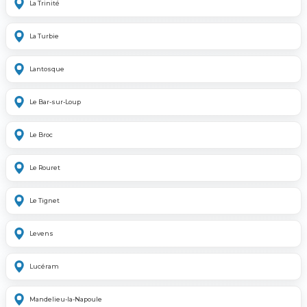
La Trinité
La Turbie
Lantosque
Le Bar-sur-Loup
Le Broc
Le Rouret
Le Tignet
Levens
Lucéram
Mandelieu-la-Napoule