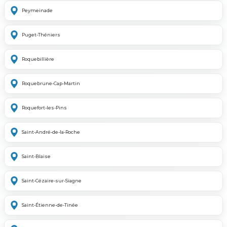
Peymeinade
Puget-Théniers
Roquebillière
Roquebrune-Cap-Martin
Roquefort-les-Pins
Saint-André-de-la-Roche
Saint-Blaise
Saint-Cézaire-sur-Siagne
Saint-Étienne-de-Tinée