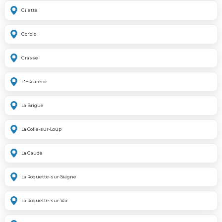
Gilette
Gorbio
Grasse
L'Escarène
La Brigue
La Colle-sur-Loup
La Gaude
La Roquette-sur-Siagne
La Roquette-sur-Var