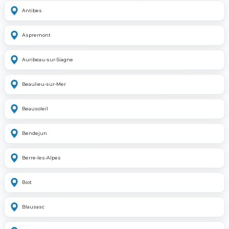
Antibes
Aspremont
Auribeau-sur-Siagne
Beaulieu-sur-Mer
Beausoleil
Bendejun
Berre-les-Alpes
Biot
Blausasc