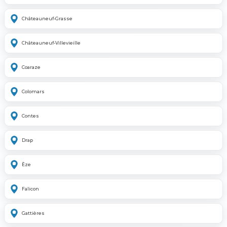
Châteauneuf-Grasse
Châteauneuf-Villevieille
Coaraze
Colomars
Contes
Drap
Èze
Falicon
Gattières