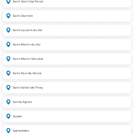
Saint-Jean-Cap-Ferrat
Saint-Jeannet
Saint-Laurent-du-Var
Saint-Martin-du-Var
Saint-Martin-Vésubie
Saint-Paul-de-Vence
Saint-Vallier-de-Thiey
Sainte-Agnès
Sospel
Spéracèdes