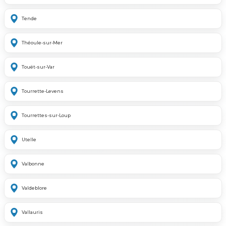
Tende
Théoule-sur-Mer
Touët-sur-Var
Tourrette-Levens
Tourrettes-sur-Loup
Utelle
Valbonne
Valdeblore
Vallauris