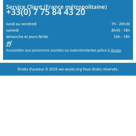
Service Client (France métropolitaine)
+33(0) 7 75 84 43 20
lundi au vendredi
7h - 20h30
samedi
8h45 - 18h
dimanche et jours fériés
10h - 18h
Accessible aux personnes sourdes ou malentendantes grâce à
Acceo
.
Droits d'auteur © 2025 we-assist.org Tous droits réservés.