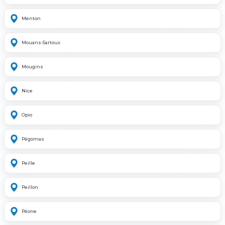
Menton
Mouans-Sartoux
Mougins
Nice
Opio
Pégomas
Peille
Peillon
Péone