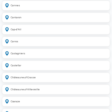
Cannes
Cantaron
Cap-d'Ail
Carros
Castagniers
Castellar
Châteauneuf-Grasse
Châteauneuf-Villevieille
Coaraze