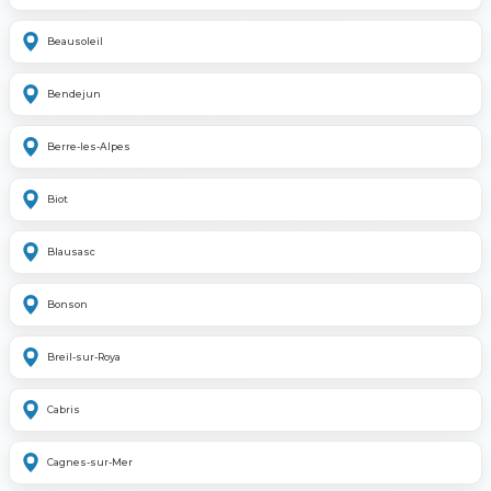
Beausoleil
Bendejun
Berre-les-Alpes
Biot
Blausasc
Bonson
Breil-sur-Roya
Cabris
Cagnes-sur-Mer