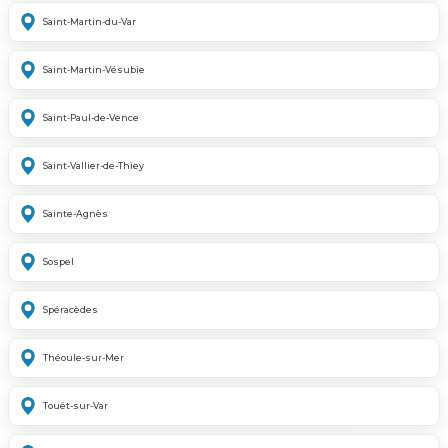
Saint-Martin-du-Var
Saint-Martin-Vésubie
Saint-Paul-de-Vence
Saint-Vallier-de-Thiey
Sainte-Agnès
Sospel
Spéracèdes
Théoule-sur-Mer
Touët-sur-Var