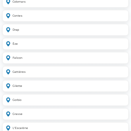
Colomars
Contes
Drap
Èze
Falicon
Gattières
Gilette
Gorbio
Grasse
L'Escarène