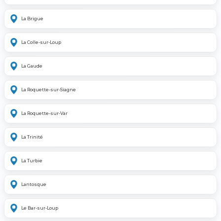
La Brigue
La Colle-sur-Loup
La Gaude
La Roquette-sur-Siagne
La Roquette-sur-Var
La Trinité
La Turbie
Lantosque
Le Bar-sur-Loup