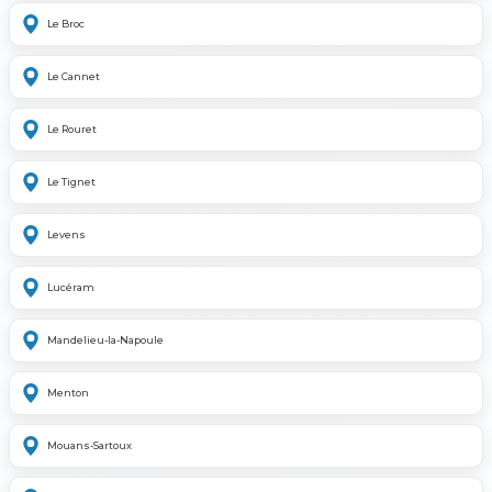
Le Broc
Le Cannet
Le Rouret
Le Tignet
Levens
Lucéram
Mandelieu-la-Napoule
Menton
Mouans-Sartoux