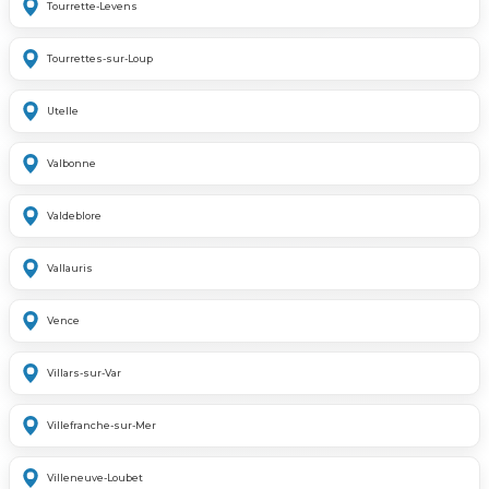
Tourrette-Levens
Tourrettes-sur-Loup
Utelle
Valbonne
Valdeblore
Vallauris
Vence
Villars-sur-Var
Villefranche-sur-Mer
Villeneuve-Loubet