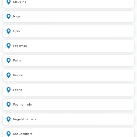
Mougins
Nice
Opio
Pégomas
Peille
Peillon
Péone
Peymeinade
Puget-Théniers
Roquebillière