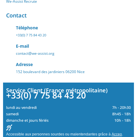
We-Assist Recrute
Contact
Téléphone
+33(0) 7 75 84 43 20
E-mail
contact@we-assist.org
Adresse
152 boulevard des jardiniers 06200 Nice
Service Client (France métropolitaine)
+33(0) 7 75 84 43 20
lundi au vendredi
7h - 20h30
samedi
8h45 - 18h
dimanche et jours fériés
10h - 18h
Accessible aux personnes sourdes ou malentendantes grâce à
Acceo
.