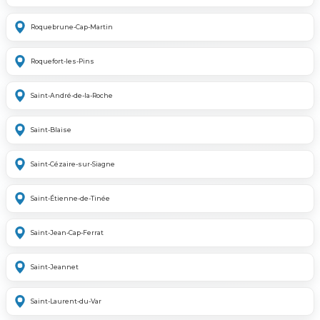
Roquebrune-Cap-Martin
Roquefort-les-Pins
Saint-André-de-la-Roche
Saint-Blaise
Saint-Cézaire-sur-Siagne
Saint-Étienne-de-Tinée
Saint-Jean-Cap-Ferrat
Saint-Jeannet
Saint-Laurent-du-Var