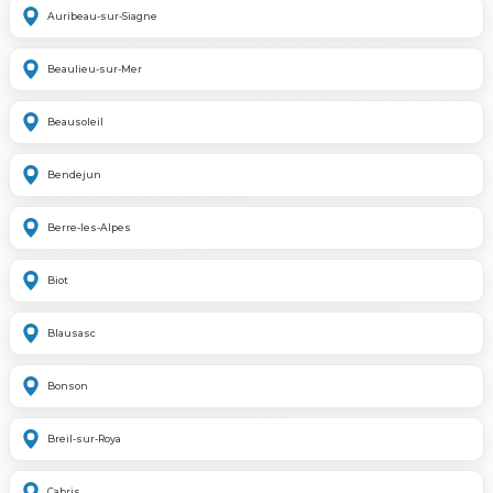
Auribeau-sur-Siagne
Beaulieu-sur-Mer
Beausoleil
Bendejun
Berre-les-Alpes
Biot
Blausasc
Bonson
Breil-sur-Roya
Cabris