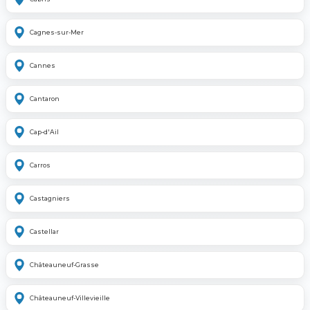
Cagnes-sur-Mer
Cannes
Cantaron
Cap-d'Ail
Carros
Castagniers
Castellar
Châteauneuf-Grasse
Châteauneuf-Villevieille