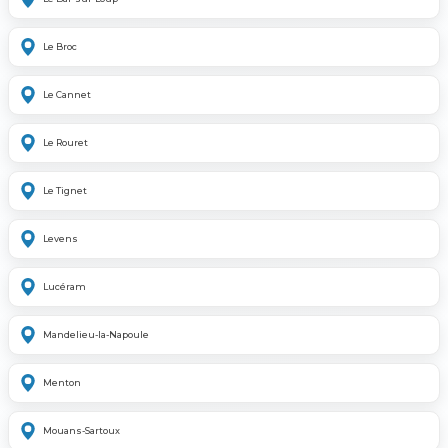
Le Broc
Le Cannet
Le Rouret
Le Tignet
Levens
Lucéram
Mandelieu-la-Napoule
Menton
Mouans-Sartoux