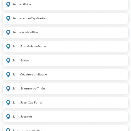
Roquebillière
Roquebrune-Cap-Martin
Roquefort-les-Pins
Saint-André-de-la-Roche
Saint-Blaise
Saint-Cézaire-sur-Siagne
Saint-Étienne-de-Tinée
Saint-Jean-Cap-Ferrat
Saint-Jeannet
Saint-Laurent-du-Var