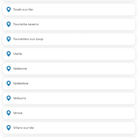
Touët-sur-Var
Tourrette-Levens
Tourrettes-sur-Loup
Utelle
Valbonne
Valdeblore
Vallauris
Vence
Villars-sur-Var