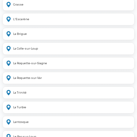
Grasse
L'Escarène
La Brigue
La Colle-sur-Loup
La Roquette-sur-Siagne
La Roquette-sur-Var
La Trinité
La Turbie
Lantosque
Le Bar-sur-Loup