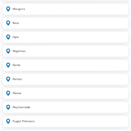
Mougins
Nice
Opio
Pégomas
Peille
Peillon
Péone
Peymeinade
Puget-Théniers