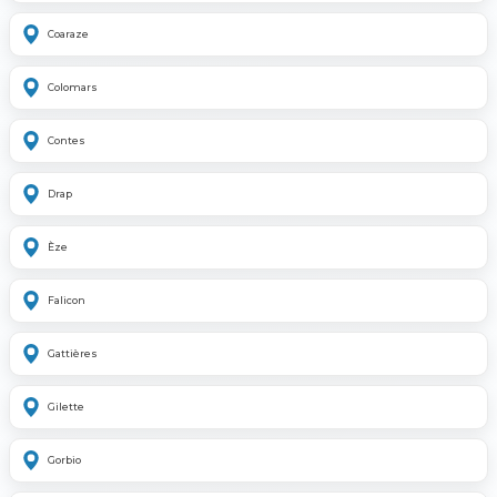
Coaraze
Colomars
Contes
Drap
Èze
Falicon
Gattières
Gilette
Gorbio