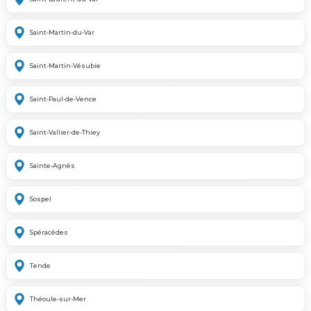
Saint-Martin-du-Var
Saint-Martin-Vésubie
Saint-Paul-de-Vence
Saint-Vallier-de-Thiey
Sainte-Agnès
Sospel
Spéracèdes
Tende
Théoule-sur-Mer