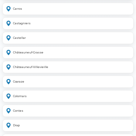
Carros
Castagniers
Castellar
Châteauneuf-Grasse
Châteauneuf-Villevieille
Coaraze
Colomars
Contes
Drap