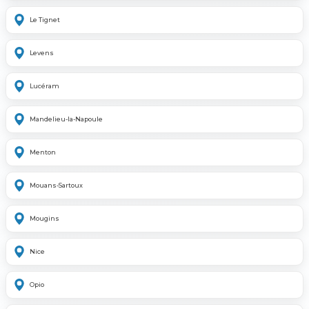
Le Tignet
Levens
Lucéram
Mandelieu-la-Napoule
Menton
Mouans-Sartoux
Mougins
Nice
Opio