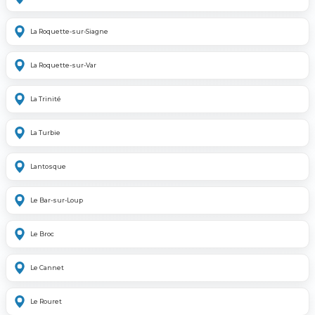
La Roquette-sur-Siagne
La Roquette-sur-Var
La Trinité
La Turbie
Lantosque
Le Bar-sur-Loup
Le Broc
Le Cannet
Le Rouret