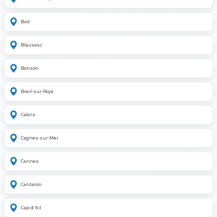
Biot
Blausasc
Bonson
Breil-sur-Roya
Cabris
Cagnes-sur-Mer
Cannes
Cantaron
Cap-d'Ail