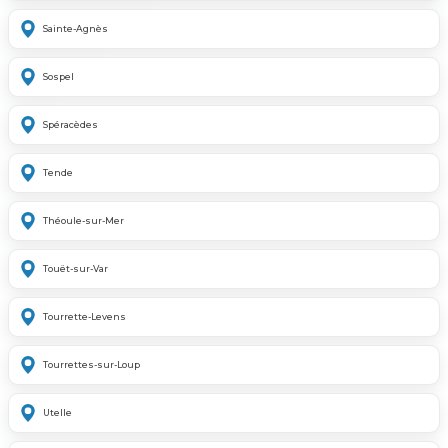
Sainte-Agnès
Sospel
Spéracèdes
Tende
Théoule-sur-Mer
Touët-sur-Var
Tourrette-Levens
Tourrettes-sur-Loup
Utelle