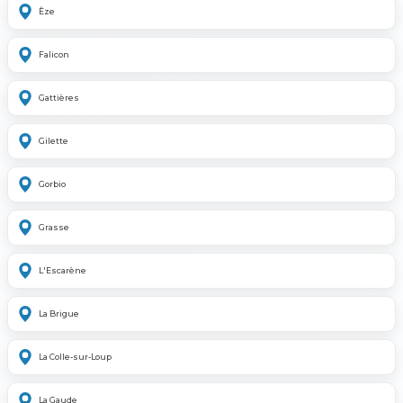
Èze
Falicon
Gattières
Gilette
Gorbio
Grasse
L'Escarène
La Brigue
La Colle-sur-Loup
La Gaude