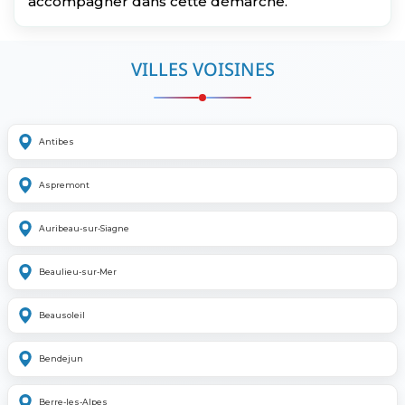
accompagner dans cette démarche.
VILLES VOISINES
Antibes
Aspremont
Auribeau-sur-Siagne
Beaulieu-sur-Mer
Beausoleil
Bendejun
Berre-les-Alpes