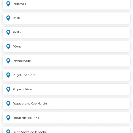
Pégomas
Peille
Peillon
Péone
Peymeinade
Puget-Théniers
Roquebillière
Roquebrune-Cap-Martin
Roquefort-les-Pins
Saint-André-de-la-Roche