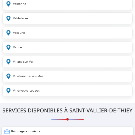
Valbonne
Valdeblore
Vallauris
Vence
Villars-sur-Var
Villefranche-sur-Mer
Villeneuve-Loubet
SERVICES DISPONIBLES À SAINT-VALLIER-DE-THIEY
Bricolage a domicile