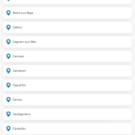
Breil-sur-Roya
Cabris
Cagnes-sur-Mer
Cannes
Cantaron
Cap-d'Ail
Carros
Castagniers
Castellar