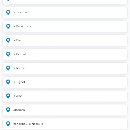
Lantosque
Le Bar-sur-Loup
Le Broc
Le Cannet
Le Rouret
Le Tignet
Levens
Lucéram
Mandelieu-la-Napoule