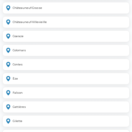
Châteauneuf-Grasse
Châteauneuf-Villevieille
Coaraze
Colomars
Contes
Èze
Falicon
Gattières
Gilette