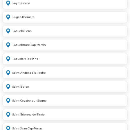
Peymeinade
Puget-Théniers
Roquebillière
Roquebrune-Cap-Martin
Roquefort-les-Pins
Saint-André-de-la-Roche
Saint-Blaise
Saint-Cézaire-sur-Siagne
Saint-Étienne-de-Tinée
Saint-Jean-Cap-Ferrat