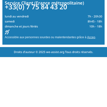
Service Client (France métropolitaine)
+33(0) 7 75 84 43 20
lundi au vendredi
7h - 20h30
samedi
8h45 - 18h
dimanche et jours fériés
10h - 18h
Accessible aux personnes sourdes ou malentendantes grâce à
Acceo
.
Droits d'auteur © 2025 we-assist.org Tous droits réservés.