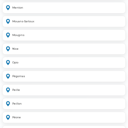
Menton
Mouans-Sartoux
Mougins
Nice
Opio
Pégomas
Peille
Peillon
Péone