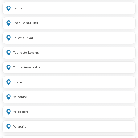
Tende
Théoule-sur-Mer
Touët-sur-Var
Tourrette-Levens
Tourrettes-sur-Loup
Utelle
Valbonne
Valdeblore
Vallauris