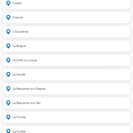
Gorbio
Grasse
L'Escarène
La Brigue
La Colle-sur-Loup
La Gaude
La Roquette-sur-Siagne
La Roquette-sur-Var
La Trinité
La Turbie