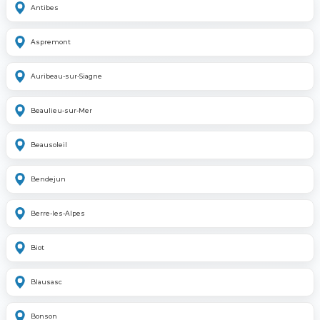
Antibes
Aspremont
Auribeau-sur-Siagne
Beaulieu-sur-Mer
Beausoleil
Bendejun
Berre-les-Alpes
Biot
Blausasc
Bonson