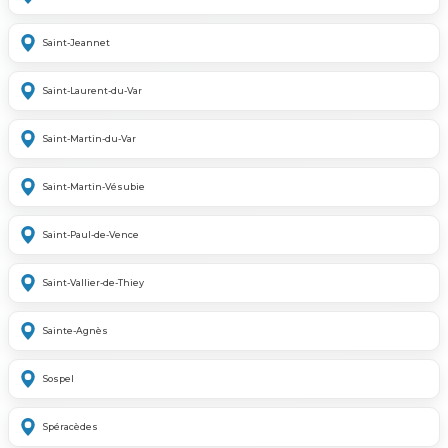
Saint-Jeannet
Saint-Laurent-du-Var
Saint-Martin-du-Var
Saint-Martin-Vésubie
Saint-Paul-de-Vence
Saint-Vallier-de-Thiey
Sainte-Agnès
Sospel
Spéracèdes