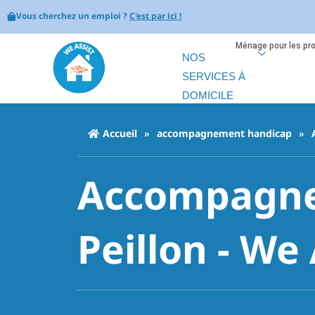
Vous cherchez un emploi ?
C'est par ici !
Ménage pour les pr
NOS
SERVICES À
DOMICILE
Accueil
»
accompagnement handicap
»
Accompagne
Peillon - We 