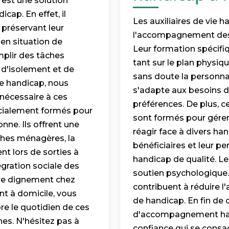
est une solution
cap. En effet, il
Les auxiliaires de vie h
 préservant leur
l'accompagnement des p
en situation de
Leur formation spécifi
mplir des tâches
tant sur le plan physiq
 d'isolement et de
sans doute la personnali
le handicap, nous
s'adapte aux besoins d
nécessaire à ces
préférences. De plus, c
pécialement formés pour
sont formés pour gére
ne. Ils offrent une
réagir face à divers ha
ches ménagères, la
bénéficiaires et leur p
t lors de sorties à
handicap de qualité. Le
tégration sociale des
soutien psychologique. 
re dignement chez
contribuent à réduire l'
nt à domicile, vous
de handicap. En fin de 
re le quotidien de ces
d'accompagnement handi
es. N'hésitez pas à
confiance qui se consac