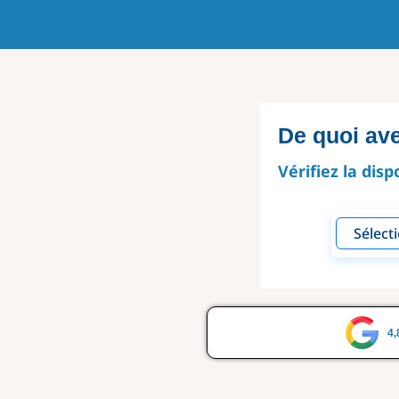
De quoi av
Vérifiez la disp
4,