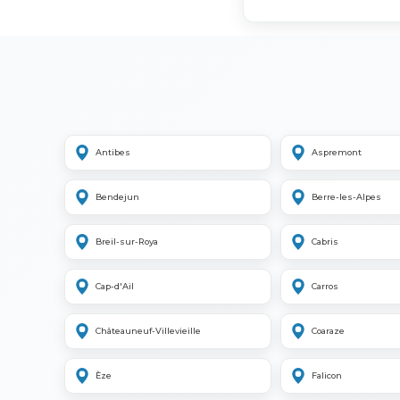
Antibes
Aspremont
Bendejun
Berre-les-Alpes
Breil-sur-Roya
Cabris
Cap-d'Ail
Carros
Châteauneuf-Villevieille
Coaraze
Èze
Falicon