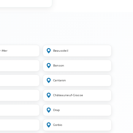
r-Mer
Beausoleil
Bonson
Cantaron
Châteauneuf-Grasse
Drap
Gorbio