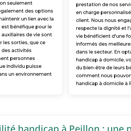
 non seulement
prestation de nos servi
s également des options
en charge personnalisé
maintenir un lien avec la
client. Nous nous enga
est bénéfique pour le
respecte la dignité et 
uxiliaires de vie sont
vie bénéficient d'une f
 les sorties, que ce
informés des meilleure
 des activités
dans le secteur. En o
ment personnes
handicap à domicile, vo
ue individu puisse
du bien-être de leurs b
 dans un environnement
comment nous pouvons
handicap à domicile à P
ité handicap à Peillon : une 