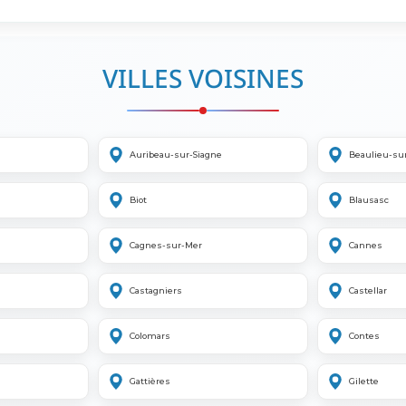
VILLES VOISINES
Auribeau-sur-Siagne
Beaulieu-su
Biot
Blausasc
Cagnes-sur-Mer
Cannes
Castagniers
Castellar
Colomars
Contes
Gattières
Gilette