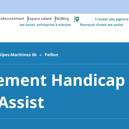
os
Recrutement
Espace salarié
FAQ
Blog
Trouver une agence
we-assist, entreprise à mission
Pourquoi choisir we-assist
Alpes-Maritimes 06
»
Peillon
ment Handicap 
Assist