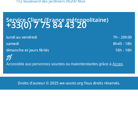
152 boulevard des jardiniers 06200 Nice
Service Client (France métropolitaine)
+33(0) 7 75 84 43 20
lundi au vendredi
7h - 20h30
samedi
8h45 - 18h
dimanche et jours fériés
10h - 18h
Accessible aux personnes sourdes ou malentendantes grâce à
Acceo
.
Droits d'auteur © 2025 we-assist.org Tous droits réservés.