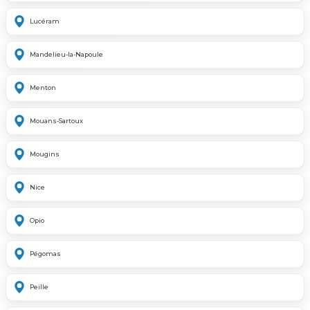
Lucéram
Mandelieu-la-Napoule
Menton
Mouans-Sartoux
Mougins
Nice
Opio
Pégomas
Peille