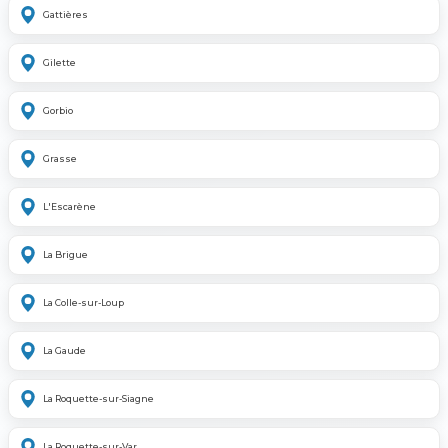
Gattières
Gilette
Gorbio
Grasse
L'Escarène
La Brigue
La Colle-sur-Loup
La Gaude
La Roquette-sur-Siagne
La Roquette-sur-Var