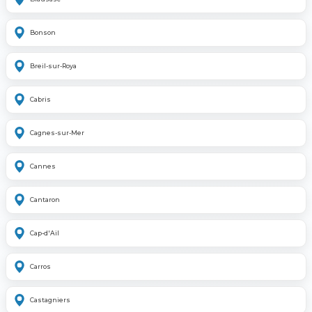
Bonson
Breil-sur-Roya
Cabris
Cagnes-sur-Mer
Cannes
Cantaron
Cap-d'Ail
Carros
Castagniers