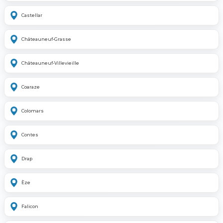
Castellar
Châteauneuf-Grasse
Châteauneuf-Villevieille
Coaraze
Colomars
Contes
Drap
Èze
Falicon