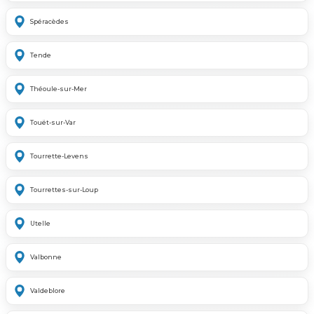
Spéracèdes
Tende
Théoule-sur-Mer
Touët-sur-Var
Tourrette-Levens
Tourrettes-sur-Loup
Utelle
Valbonne
Valdeblore