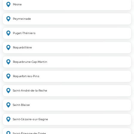
Péone
Peymeinade
Puget-Théniers
Roquebillière
Roquebrune-Cap-Martin
Roquefort-les-Pins
Saint-André-de-la-Roche
Saint-Blaise
Saint-Cézaire-sur-Siagne
Saint-Étienne-de-Tinée