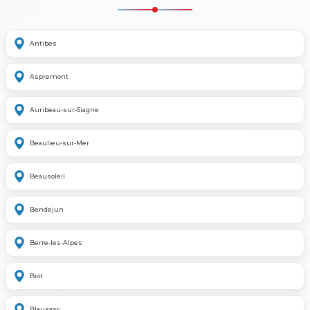
Antibes
Aspremont
Auribeau-sur-Siagne
Beaulieu-sur-Mer
Beausoleil
Bendejun
Berre-les-Alpes
Biot
Blausasc