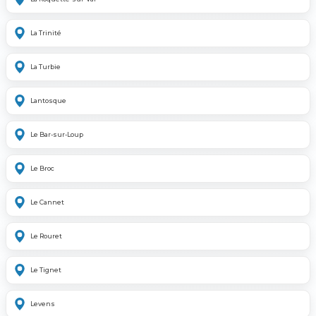
La Trinité
La Turbie
Lantosque
Le Bar-sur-Loup
Le Broc
Le Cannet
Le Rouret
Le Tignet
Levens