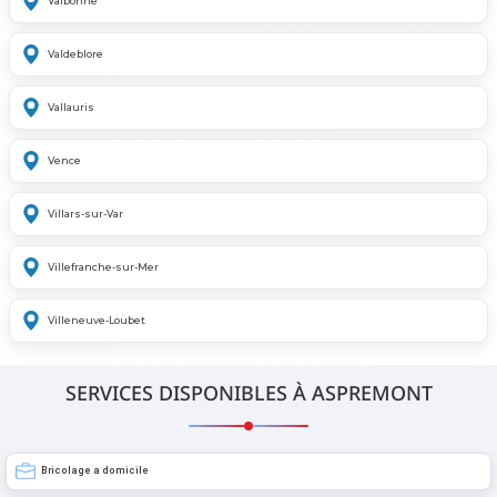
Valbonne
Valdeblore
Vallauris
Vence
Villars-sur-Var
Villefranche-sur-Mer
Villeneuve-Loubet
SERVICES DISPONIBLES À ASPREMONT
Bricolage a domicile