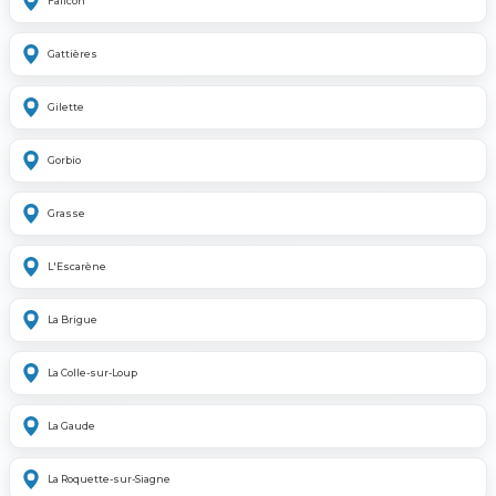
Falicon
Gattières
Gilette
Gorbio
Grasse
L'Escarène
La Brigue
La Colle-sur-Loup
La Gaude
La Roquette-sur-Siagne