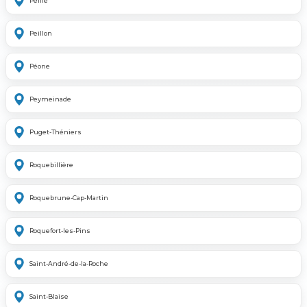
Peille
Peillon
Péone
Peymeinade
Puget-Théniers
Roquebillière
Roquebrune-Cap-Martin
Roquefort-les-Pins
Saint-André-de-la-Roche
Saint-Blaise