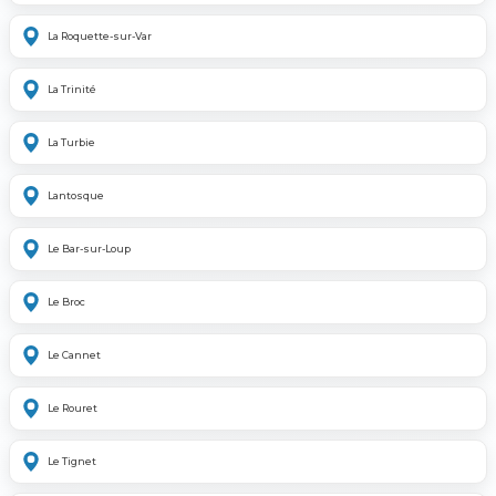
La Roquette-sur-Var
La Trinité
La Turbie
Lantosque
Le Bar-sur-Loup
Le Broc
Le Cannet
Le Rouret
Le Tignet