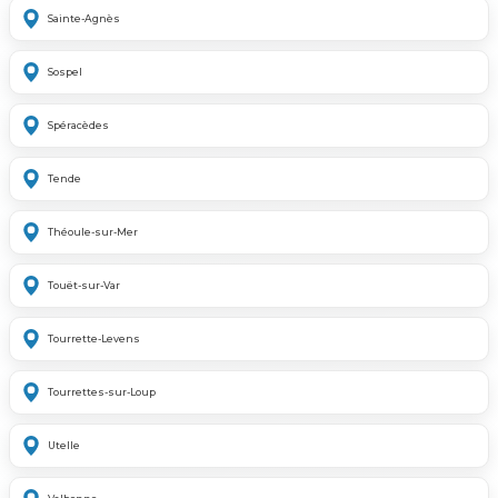
Sainte-Agnès
Sospel
Spéracèdes
Tende
Théoule-sur-Mer
Touët-sur-Var
Tourrette-Levens
Tourrettes-sur-Loup
Utelle