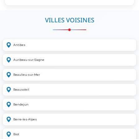
VILLES VOISINES
Antibes
Auribeau-sur-Siagne
Beaulieu-sur-Mer
Beausoleil
Bendejun
Berre-les-Alpes
Biot