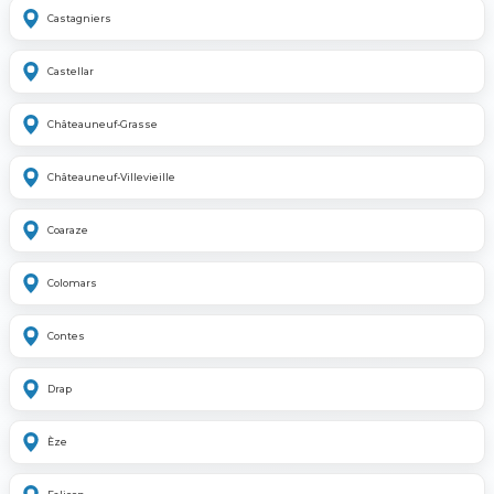
Castagniers
Castellar
Châteauneuf-Grasse
Châteauneuf-Villevieille
Coaraze
Colomars
Contes
Drap
Èze