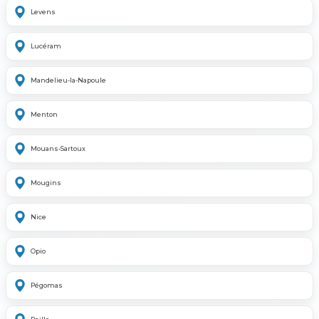
Levens
Lucéram
Mandelieu-la-Napoule
Menton
Mouans-Sartoux
Mougins
Nice
Opio
Pégomas