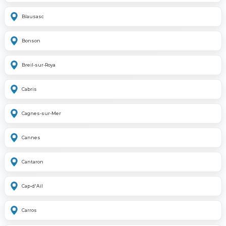
Blausasc
Bonson
Breil-sur-Roya
Cabris
Cagnes-sur-Mer
Cannes
Cantaron
Cap-d'Ail
Carros