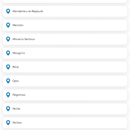
Mandelieu-la-Napoule
Menton
Mouans-Sartoux
Mougins
Nice
Opio
Pégomas
Peille
Peillon