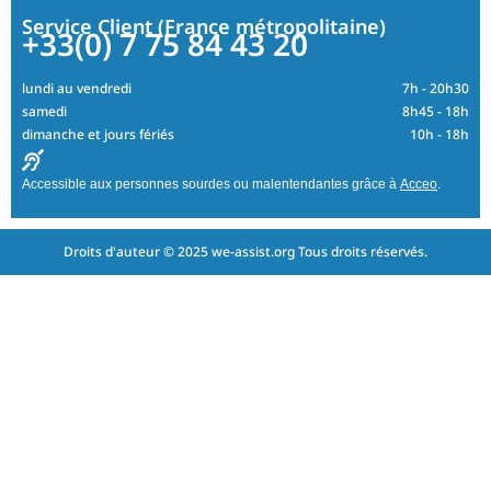
Service Client (France métropolitaine)
+33(0) 7 75 84 43 20
lundi au vendredi
7h - 20h30
samedi
8h45 - 18h
dimanche et jours fériés
10h - 18h
Accessible aux personnes sourdes ou malentendantes grâce à
Acceo
.
Droits d'auteur © 2025 we-assist.org Tous droits réservés.