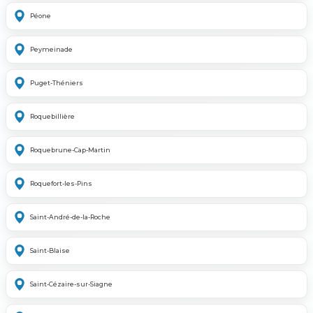
Péone
Peymeinade
Puget-Théniers
Roquebillière
Roquebrune-Cap-Martin
Roquefort-les-Pins
Saint-André-de-la-Roche
Saint-Blaise
Saint-Cézaire-sur-Siagne