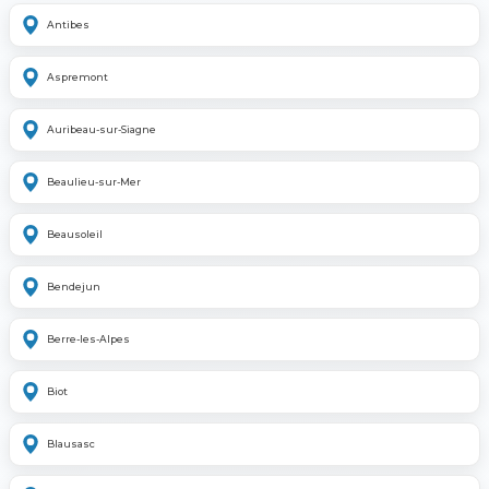
Antibes
Aspremont
Auribeau-sur-Siagne
Beaulieu-sur-Mer
Beausoleil
Bendejun
Berre-les-Alpes
Biot
Blausasc