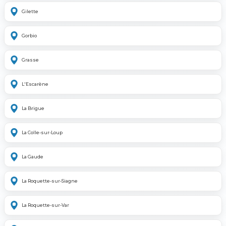
Gilette
Gorbio
Grasse
L'Escarène
La Brigue
La Colle-sur-Loup
La Gaude
La Roquette-sur-Siagne
La Roquette-sur-Var