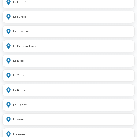
La Trinité
La Turbie
Lantosque
Le Bar-sur-Loup
Le Broc
Le Cannet
Le Rouret
Le Tignet
Levens
Lucéram