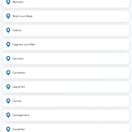
Bonson
Breil-sur-Roya
Cabris
Cagnes-sur-Mer
Cannes
Cantaron
Cap-d'Ail
Carros
Castagniers
Castellar