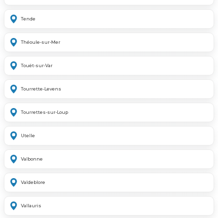
Tende
Théoule-sur-Mer
Touët-sur-Var
Tourrette-Levens
Tourrettes-sur-Loup
Utelle
Valbonne
Valdeblore
Vallauris