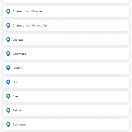
Châteauneuf-Grasse
Châteauneuf-Villevieille
Coaraze
Colomars
Contes
Drap
Èze
Falicon
Gattières