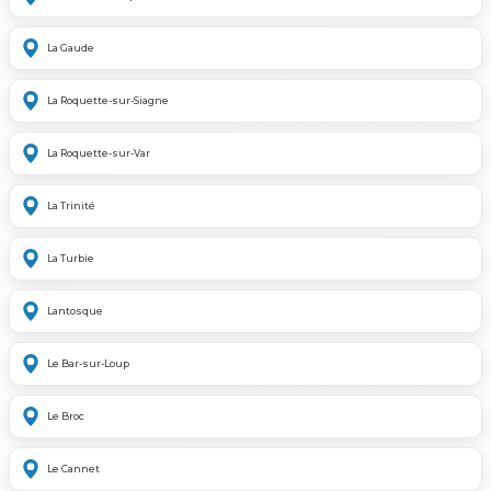
La Gaude
La Roquette-sur-Siagne
La Roquette-sur-Var
La Trinité
La Turbie
Lantosque
Le Bar-sur-Loup
Le Broc
Le Cannet