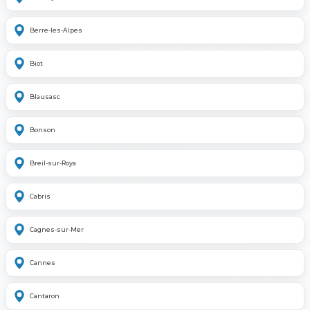
Berre-les-Alpes
Biot
Blausasc
Bonson
Breil-sur-Roya
Cabris
Cagnes-sur-Mer
Cannes
Cantaron