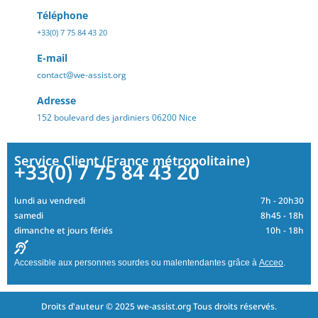
Téléphone
+33(0) 7 75 84 43 20
E-mail
contact@we-assist.org
Adresse
152 boulevard des jardiniers 06200 Nice
Service Client (France métropolitaine)
+33(0) 7 75 84 43 20
lundi au vendredi
7h - 20h30
samedi
8h45 - 18h
dimanche et jours fériés
10h - 18h
Accessible aux personnes sourdes ou malentendantes grâce à
Acceo
.
Droits d'auteur © 2025 we-assist.org Tous droits réservés.