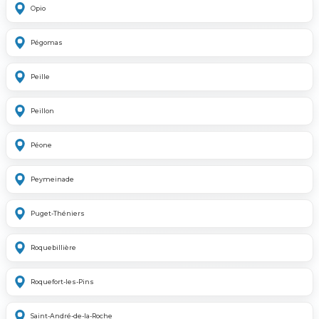
Opio
Pégomas
Peille
Peillon
Péone
Peymeinade
Puget-Théniers
Roquebillière
Roquefort-les-Pins
Saint-André-de-la-Roche