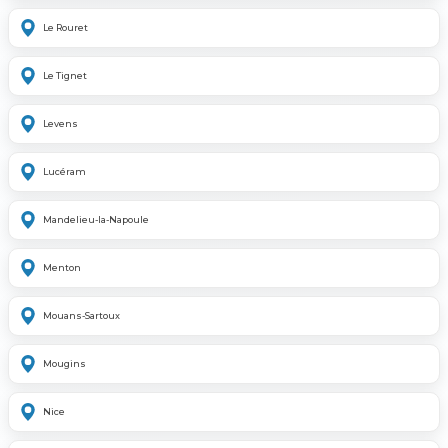
Le Rouret
Le Tignet
Levens
Lucéram
Mandelieu-la-Napoule
Menton
Mouans-Sartoux
Mougins
Nice