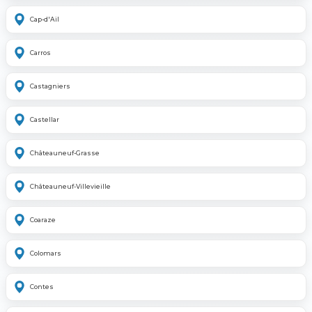
Cap-d'Ail
Carros
Castagniers
Castellar
Châteauneuf-Grasse
Châteauneuf-Villevieille
Coaraze
Colomars
Contes