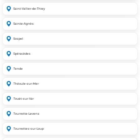
Saint-Vallier-de-Thiey
Sainte-Agnès
Sospel
Spéracèdes
Tende
Théoule-sur-Mer
Touët-sur-Var
Tourrette-Levens
Tourrettes-sur-Loup