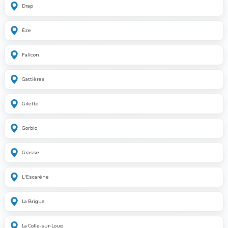
Drap
Èze
Falicon
Gattières
Gilette
Gorbio
Grasse
L'Escarène
La Brigue
La Colle-sur-Loup