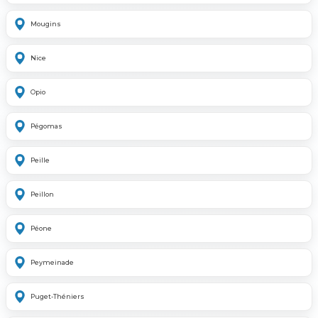
Mougins
Nice
Opio
Pégomas
Peille
Peillon
Péone
Peymeinade
Puget-Théniers