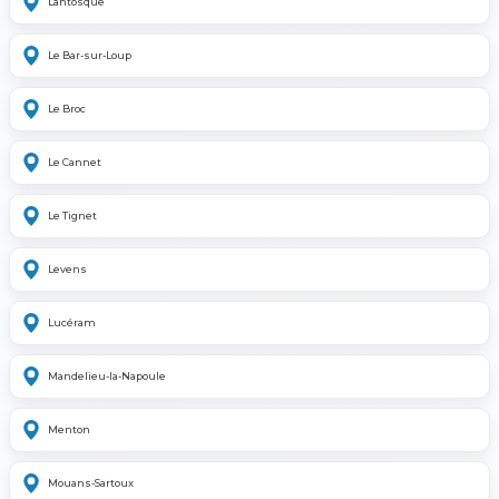
Lantosque
Le Bar-sur-Loup
Le Broc
Le Cannet
Le Tignet
Levens
Lucéram
Mandelieu-la-Napoule
Menton
Mouans-Sartoux