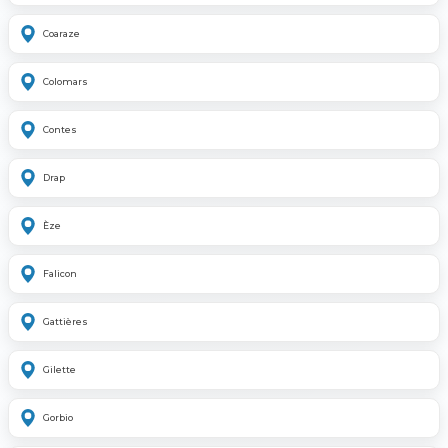
Coaraze
Colomars
Contes
Drap
Èze
Falicon
Gattières
Gilette
Gorbio