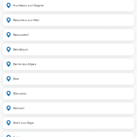
Auribeau-sur-Siagne
Beaulieu-sur-Mer
Beausoleil
Bendejun
Berre-les-Alpes
Biot
Blausasc
Bonson
Breil-sur-Roya