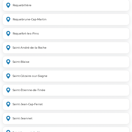
Roquebillière
Roquebrune-Cap-Martin
Roquefort-les-Pins
Saint-André-de-la-Roche
Saint-Blaise
Saint-Cézaire-sur-Siagne
Saint-Étienne-de-Tinée
Saint-Jean-Cap-Ferrat
Saint-Jeannet