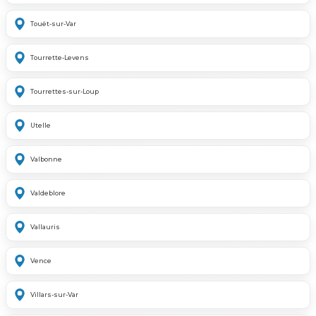
Touët-sur-Var
Tourrette-Levens
Tourrettes-sur-Loup
Utelle
Valbonne
Valdeblore
Vallauris
Vence
Villars-sur-Var