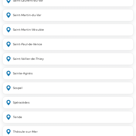
Saint-Laurent-du-Var
Saint-Martin-du-Var
Saint-Martin-Vésubie
Saint-Paul-de-Vence
Saint-Vallier-de-Thiey
Sainte-Agnès
Sospel
Spéracèdes
Tende
Théoule-sur-Mer