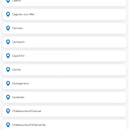
Cabris
Cagnes-sur-Mer
Cannes
Cantaron
Cap-d'Ail
Carros
Castagniers
Castellar
Châteauneuf-Grasse
Châteauneuf-Villevieille