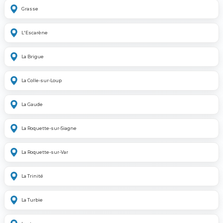
Grasse
L'Escarène
La Brigue
La Colle-sur-Loup
La Gaude
La Roquette-sur-Siagne
La Roquette-sur-Var
La Trinité
La Turbie