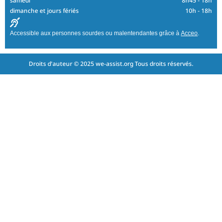
samedi
8h45 - 18h
dimanche et jours fériés
10h - 18h
Accessible aux personnes sourdes ou malentendantes grâce à
Acceo
.
Droits d'auteur © 2025 we-assist.org Tous droits réservés.