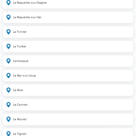
La Roquette-sur-Siagne
La Roquette-sur-Var
La Trinité
La Turbie
Lantosque
Le Bar-sur-Loup
Le Broc
Le Cannet
Le Rouret
Le Tignet