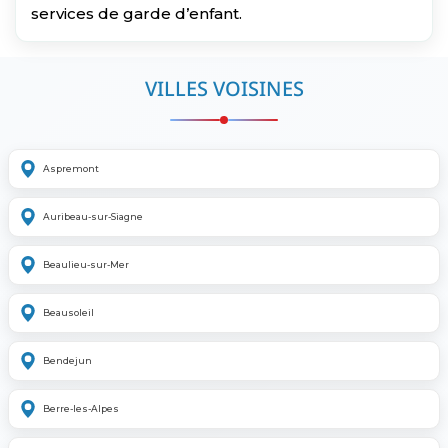
services de garde d’enfant.
VILLES VOISINES
Aspremont
Auribeau-sur-Siagne
Beaulieu-sur-Mer
Beausoleil
Bendejun
Berre-les-Alpes