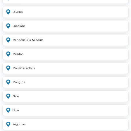
Levens
Lucéram
Mandelieu-la-Napoule
Menton
Mouans-Sartoux
Mougins
Nice
Opio
Pégomas