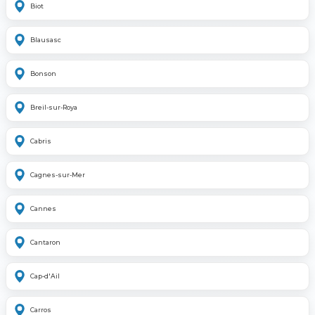
Biot
Blausasc
Bonson
Breil-sur-Roya
Cabris
Cagnes-sur-Mer
Cannes
Cantaron
Cap-d'Ail
Carros