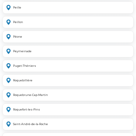
Peille
Peillon
Péone
Peymeinade
Puget-Théniers
Roquebillière
Roquebrune-Cap-Martin
Roquefort-les-Pins
Saint-André-de-la-Roche