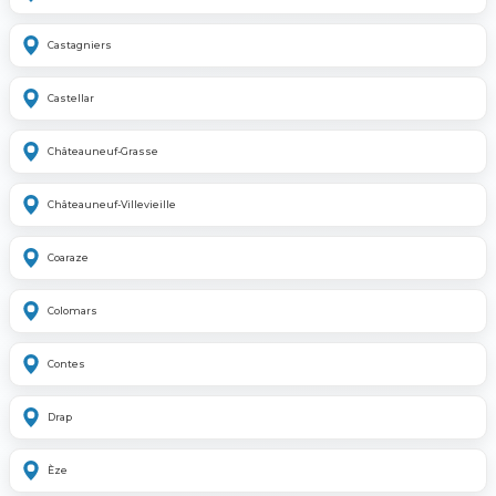
Castagniers
Castellar
Châteauneuf-Grasse
Châteauneuf-Villevieille
Coaraze
Colomars
Contes
Drap
Èze