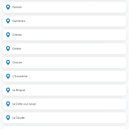
Falicon
Gattières
Gilette
Gorbio
Grasse
L'Escarène
La Brigue
La Colle-sur-Loup
La Gaude