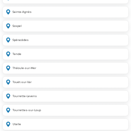
Sainte-Agnès
Sospel
Spéracèdes
Tende
Théoule-sur-Mer
Touët-sur-Var
Tourrette-Levens
Tourrettes-sur-Loup
Utelle