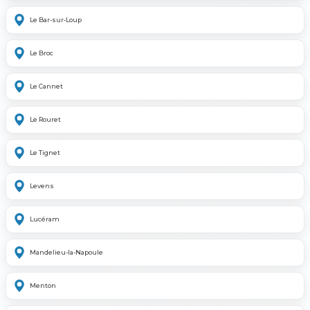
Le Bar-sur-Loup
Le Broc
Le Cannet
Le Rouret
Le Tignet
Levens
Lucéram
Mandelieu-la-Napoule
Menton