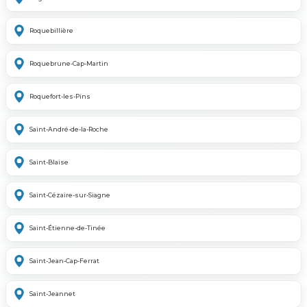
Roquebillière
Roquebrune-Cap-Martin
Roquefort-les-Pins
Saint-André-de-la-Roche
Saint-Blaise
Saint-Cézaire-sur-Siagne
Saint-Étienne-de-Tinée
Saint-Jean-Cap-Ferrat
Saint-Jeannet