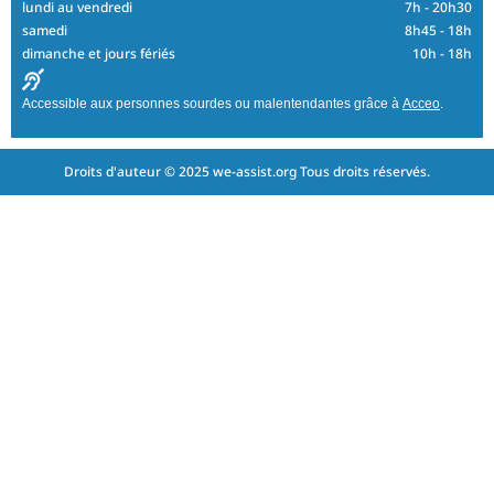
lundi au vendredi
7h - 20h30
samedi
8h45 - 18h
dimanche et jours fériés
10h - 18h
Accessible aux personnes sourdes ou malentendantes grâce à
Acceo
.
Droits d'auteur © 2025 we-assist.org Tous droits réservés.