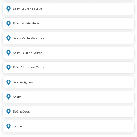
Saint-Laurent-du-Var
Saint-Martin-du-Var
Saint-Martin-Vésubie
Saint-Paul-de-Vence
Saint-Vallier-de-Thiey
Sainte-Agnès
Sospel
Spéracèdes
Tende