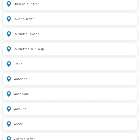
Théoule-sur-Mer
Touët-sur-Var
Tourrette-Levens
Tourrettes-sur-Loup
Utelle
Valbonne
Valdeblore
Vallauris
Vence
Villars-sur-Var