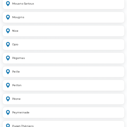
Mouans-Sartoux
Mougins
Nice
Opio
Pégomas
Peille
Peillon
Péone
Peymeinade
Puget-Théniers