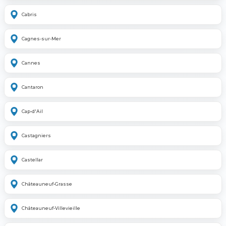
Cabris
Cagnes-sur-Mer
Cannes
Cantaron
Cap-d'Ail
Castagniers
Castellar
Châteauneuf-Grasse
Châteauneuf-Villevieille