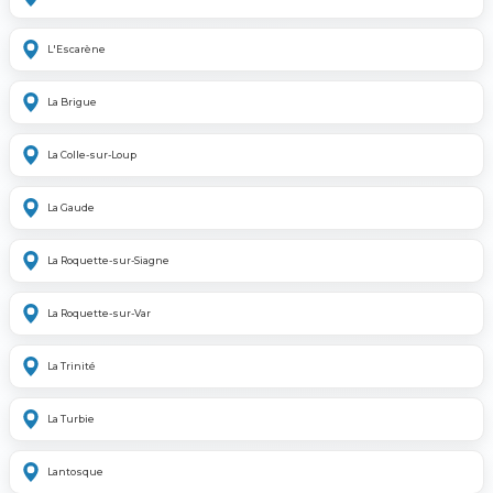
L'Escarène
La Brigue
La Colle-sur-Loup
La Gaude
La Roquette-sur-Siagne
La Roquette-sur-Var
La Trinité
La Turbie
Lantosque