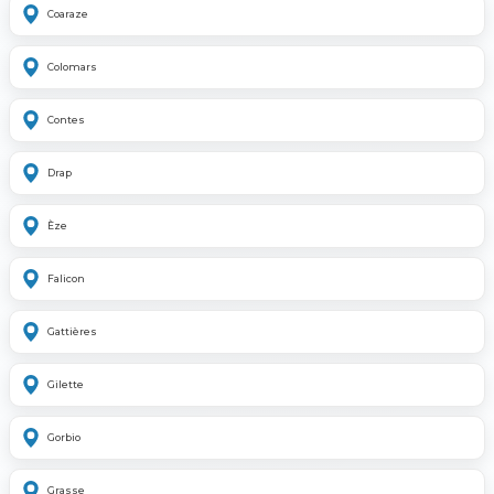
Coaraze
Colomars
Contes
Drap
Èze
Falicon
Gattières
Gilette
Gorbio
Grasse