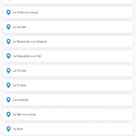
La Colle-sur-Loup
La Gaude
La Roquette-sur-Siagne
La Roquette-sur-Var
La Trinité
La Turbie
Lantosque
Le Bar-sur-Loup
Le Broc