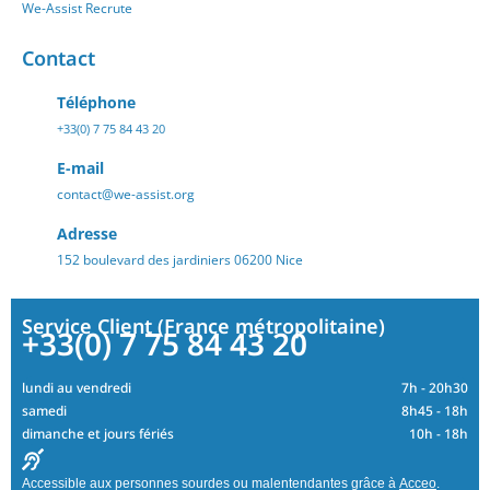
We-Assist Recrute
Contact
Téléphone
+33(0) 7 75 84 43 20
E-mail
contact@we-assist.org
Adresse
152 boulevard des jardiniers 06200 Nice
Service Client (France métropolitaine)
+33(0) 7 75 84 43 20
lundi au vendredi
7h - 20h30
samedi
8h45 - 18h
dimanche et jours fériés
10h - 18h
Accessible aux personnes sourdes ou malentendantes grâce à
Acceo
.