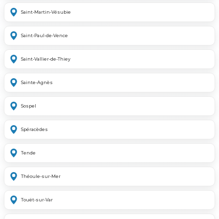
Saint-Martin-Vésubie
Saint-Paul-de-Vence
Saint-Vallier-de-Thiey
Sainte-Agnès
Sospel
Spéracèdes
Tende
Théoule-sur-Mer
Touët-sur-Var