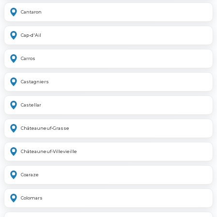
Cantaron
Cap-d'Ail
Carros
Castagniers
Castellar
Châteauneuf-Grasse
Châteauneuf-Villevieille
Coaraze
Colomars