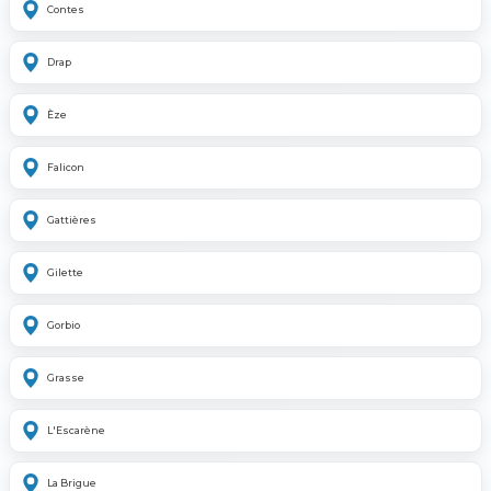
Contes
Drap
Èze
Falicon
Gattières
Gilette
Gorbio
Grasse
L'Escarène
La Brigue