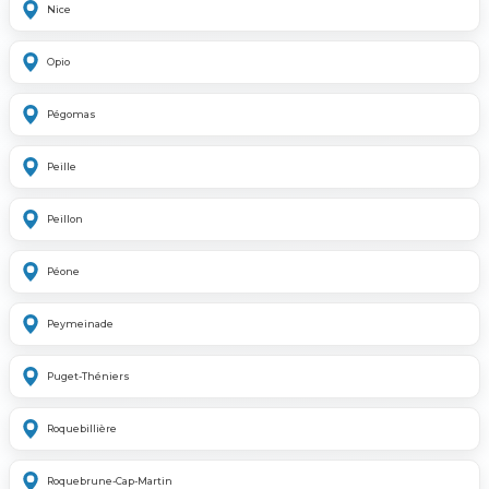
Nice
Opio
Pégomas
Peille
Peillon
Péone
Peymeinade
Puget-Théniers
Roquebillière
Roquebrune-Cap-Martin