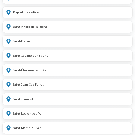
Roquefort-les-Pins
Saint-André-de-la-Roche
Saint-Blaise
Saint-Cézaire-sur-Siagne
Saint-Étienne-de-Tinée
Saint-Jean-Cap-Ferrat
Saint-Jeannet
Saint-Laurent-du-Var
Saint-Martin-du-Var