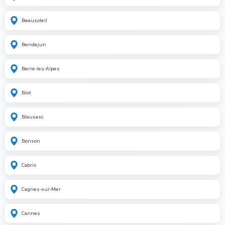
Beausoleil
Bendejun
Berre-les-Alpes
Biot
Blausasc
Bonson
Cabris
Cagnes-sur-Mer
Cannes