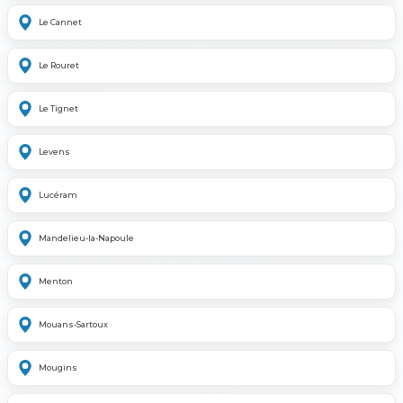
Le Cannet
Le Rouret
Le Tignet
Levens
Lucéram
Mandelieu-la-Napoule
Menton
Mouans-Sartoux
Mougins