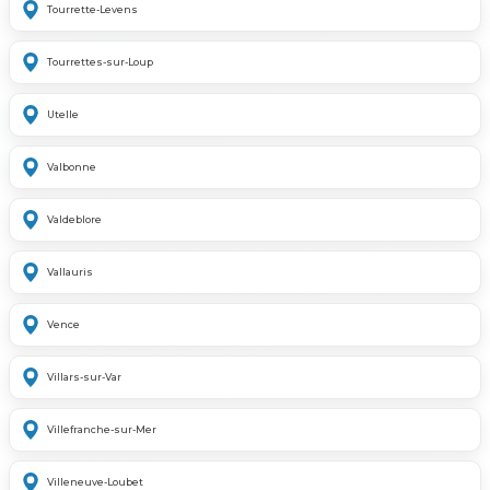
Tourrette-Levens
Tourrettes-sur-Loup
Utelle
Valbonne
Valdeblore
Vallauris
Vence
Villars-sur-Var
Villefranche-sur-Mer
Villeneuve-Loubet