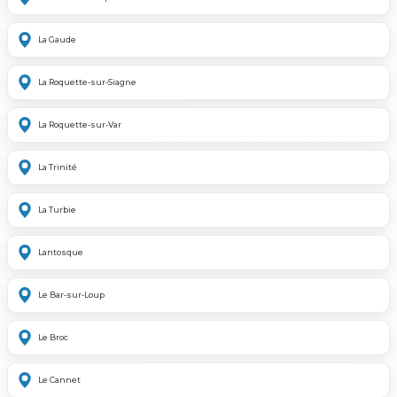
La Gaude
La Roquette-sur-Siagne
La Roquette-sur-Var
La Trinité
La Turbie
Lantosque
Le Bar-sur-Loup
Le Broc
Le Cannet