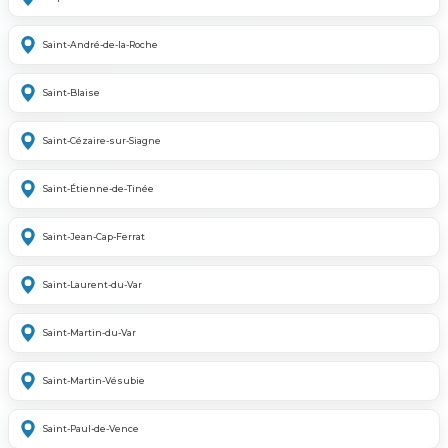
Saint-André-de-la-Roche
Saint-Blaise
Saint-Cézaire-sur-Siagne
Saint-Étienne-de-Tinée
Saint-Jean-Cap-Ferrat
Saint-Laurent-du-Var
Saint-Martin-du-Var
Saint-Martin-Vésubie
Saint-Paul-de-Vence