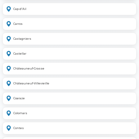
Cap-d'Ail
Carros
Castagniers
Castellar
Châteauneuf-Grasse
Châteauneuf-Villevieille
Coaraze
Colomars
Contes