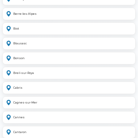
Berre-les-Alpes
Biot
Blausasc
Bonson
Breil-sur-Roya
Cabris
Cagnes-sur-Mer
Cannes
Cantaron