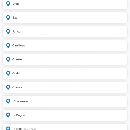
Drap
Èze
Falicon
Gattières
Gilette
Gorbio
Grasse
L'Escarène
La Brigue
La Colle-sur-Loup