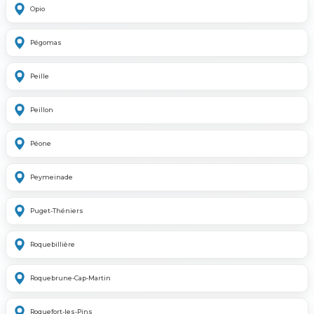
Opio
Pégomas
Peille
Peillon
Péone
Peymeinade
Puget-Théniers
Roquebillière
Roquebrune-Cap-Martin
Roquefort-les-Pins