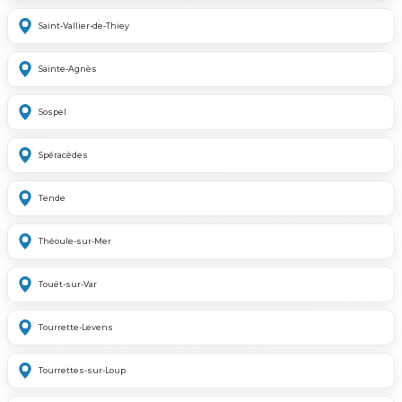
Saint-Vallier-de-Thiey
Sainte-Agnès
Sospel
Spéracèdes
Tende
Théoule-sur-Mer
Touët-sur-Var
Tourrette-Levens
Tourrettes-sur-Loup