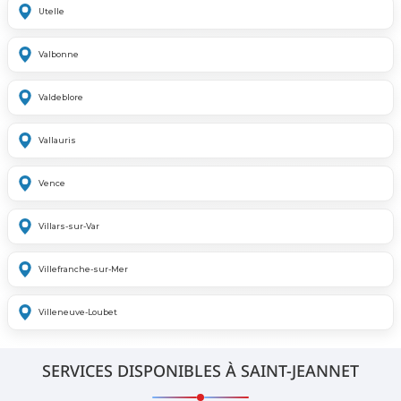
Utelle
Valbonne
Valdeblore
Vallauris
Vence
Villars-sur-Var
Villefranche-sur-Mer
Villeneuve-Loubet
SERVICES DISPONIBLES À SAINT-JEANNET