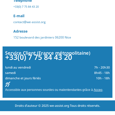
Téléphone
+33(0) 7 75 84 43 20
E-mail
contact@we-assist.org
Adresse
152 boulevard des jardiniers 06200 Nice
Service Client (France métropolitaine)
+33(0) 7 75 84 43 20
lundi au vendredi
7h - 20h30
samedi
8h45 - 18h
dimanche et jours fériés
10h - 18h
Accessible aux personnes sourdes ou malentendantes grâce à
Acceo
.
Droits d'auteur © 2025 we-assist.org Tous droits réservés.