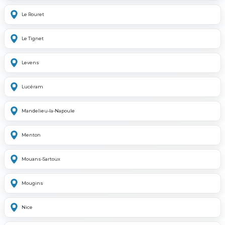
Le Rouret
Le Tignet
Levens
Lucéram
Mandelieu-la-Napoule
Menton
Mouans-Sartoux
Mougins
Nice