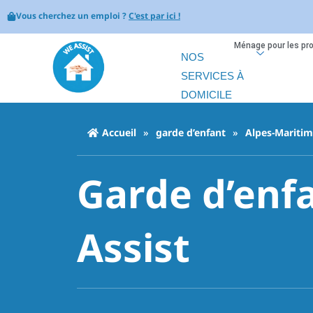
Vous cherchez un emploi ?
C'est par ici !
Ménage pour les pr
NOS
SERVICES À
DOMICILE
Accueil
»
garde d’enfant
»
Alpes-Maritim
Garde d’enfa
Assist