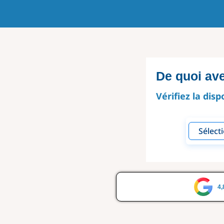
De quoi av
Vérifiez la disp
4,