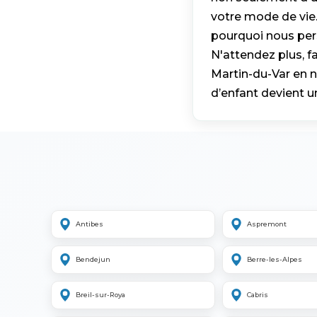
votre mode de vie
pourquoi nous per
N'attendez plus, fa
Martin-du-Var en n
d’enfant devient u
Antibes
Aspremont
Bendejun
Berre-les-Alpes
Breil-sur-Roya
Cabris