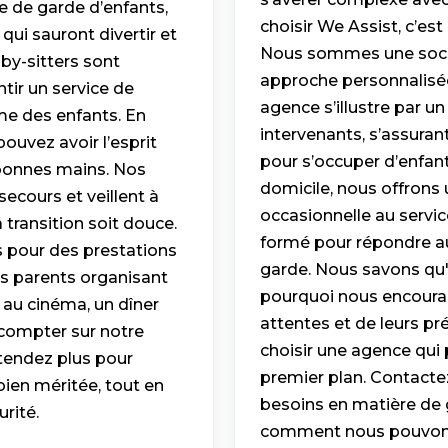
ce de garde d’enfants,
choisir We Assist, c’est
qui sauront divertir et
Nous sommes une socié
by-sitters sont
approche personnalisée
tir un service de
agence s’illustre par u
me des enfants. En
intervenants, s’assura
ouvez avoir l’esprit
pour s’occuper d’enfan
 bonnes mains. Nos
domicile, nous offrons 
ecours et veillent à
occasionnelle au servic
 transition soit douce.
formé pour répondre aux
s pour des prestations
garde. Nous savons qu'
les parents organisant
pourquoi nous encourag
 au cinéma, un dîner
attentes et de leurs pr
 compter sur notre
choisir une agence qui 
ttendez plus pour
premier plan. Contacte
bien méritée, tout en
besoins en matière de 
rité.
comment nous pouvons