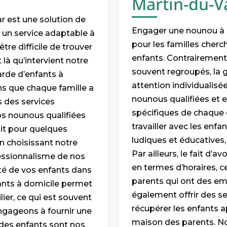
Martin-du-Va
r est une solution de
Engager une nounou à S
 un service adaptable à
pour les familles che
tre difficile de trouver
enfants. Contrairement
t là qu’intervient notre
souvent regroupés, la
arde d’enfants à
attention individualisé
s que chaque famille a
nounous qualifiées et 
s des services
spécifiques de chaque
os nounous qualifiées
travailler avec les enfan
oit pour quelques
ludiques et éducatives,
n choisissant notre
Par ailleurs, le fait d’
fessionnalisme de nos
en termes d’horaires, c
rité de vos enfants dans
parents qui ont des em
fants à domicile permet
également offrir des se
ier, ce qui est souvent
récupérer les enfants ap
gageons à fournir une
maison des parents. No
r des enfants sont nos