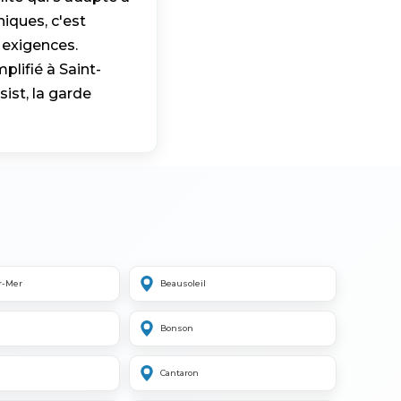
iques, c'est
 exigences.
plifié à Saint-
ist, la garde
r-Mer
Beausoleil
Bonson
Cantaron