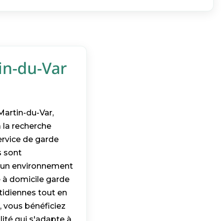
in-du-Var
artin-du-Var,
 la recherche
ervice de garde
s sont
er un environnement
 à domicile garde
tidiennes tout en
, vous bénéficiez
ité qui s'adapte à