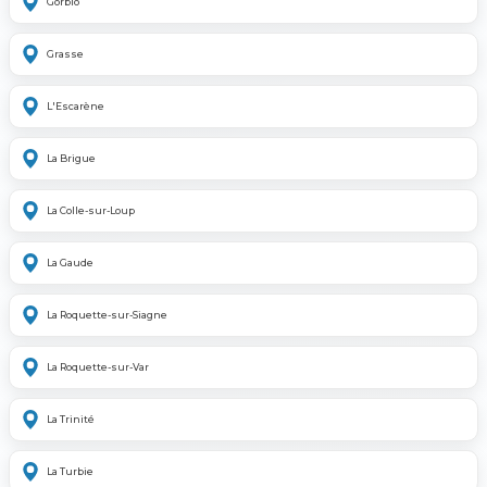
Gorbio
Grasse
L'Escarène
La Brigue
La Colle-sur-Loup
La Gaude
La Roquette-sur-Siagne
La Roquette-sur-Var
La Trinité
La Turbie