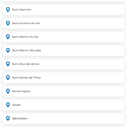
Saint-Jeannet
Saint-Laurent-du-Var
Saint-Martin-du-Var
Saint-Martin-Vésubie
Saint-Paul-de-Vence
Saint-Vallier-de-Thiey
Sainte-Agnès
Sospel
Spéracèdes