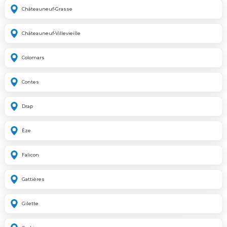
Châteauneuf-Grasse
Châteauneuf-Villevieille
Colomars
Contes
Drap
Èze
Falicon
Gattières
Gilette