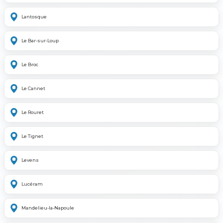
Lantosque
Le Bar-sur-Loup
Le Broc
Le Cannet
Le Rouret
Le Tignet
Levens
Lucéram
Mandelieu-la-Napoule