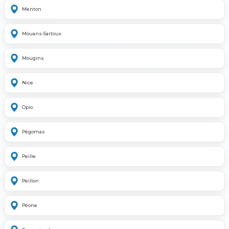
Menton
Mouans-Sartoux
Mougins
Nice
Opio
Pégomas
Peille
Peillon
Péone