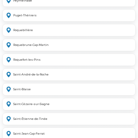
Peymeinade
Puget-Théniers
Roquebillière
Roquebrune-Cap-Martin
Roquefort-les-Pins
Saint-André-de-la-Roche
Saint-Blaise
Saint-Cézaire-sur-Siagne
Saint-Étienne-de-Tinée
Saint-Jean-Cap-Ferrat