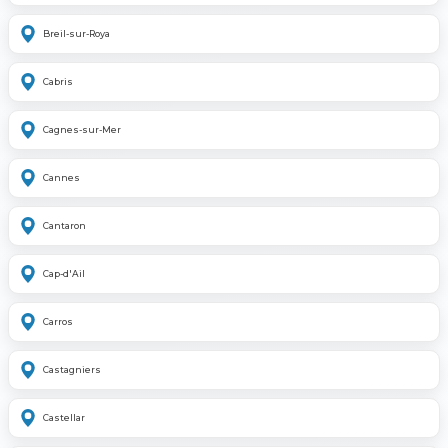
Breil-sur-Roya
Cabris
Cagnes-sur-Mer
Cannes
Cantaron
Cap-d'Ail
Carros
Castagniers
Castellar