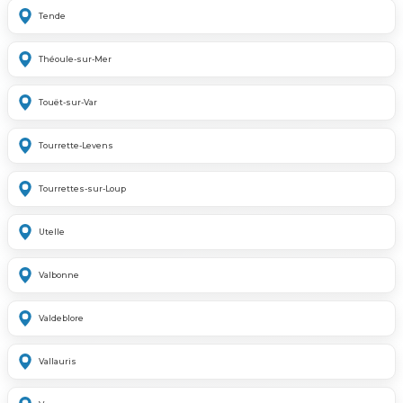
Tende
Théoule-sur-Mer
Touët-sur-Var
Tourrette-Levens
Tourrettes-sur-Loup
Utelle
Valbonne
Valdeblore
Vallauris