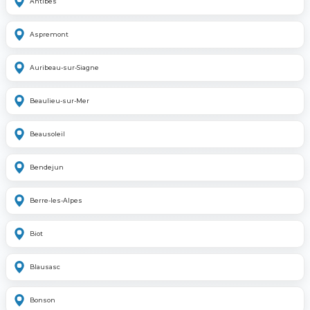
Antibes
Aspremont
Auribeau-sur-Siagne
Beaulieu-sur-Mer
Beausoleil
Bendejun
Berre-les-Alpes
Biot
Blausasc
Bonson