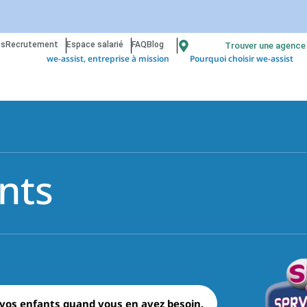
os
Recrutement
Espace salarié
FAQ
Blog
Trouver une agence
we-assist, entreprise à mission
Pourquoi choisir we-assist
nts
vos enfants quand vous en avez besoin.