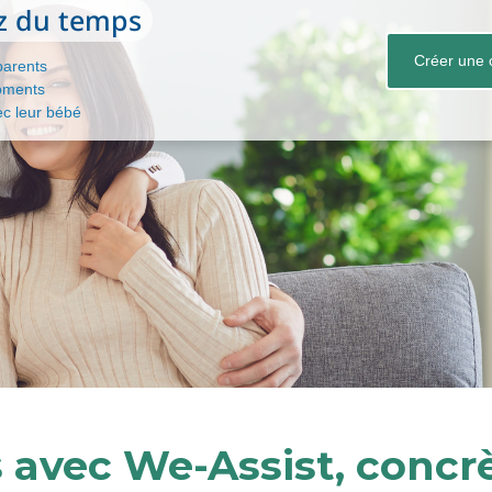
z du temps
Créer une 
parents
oments
ec leur bébé
s avec We-Assist, conc