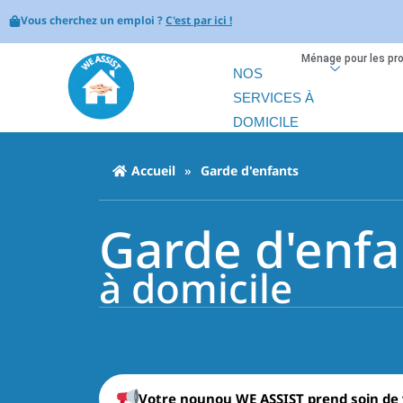
Vous cherchez un emploi ?
C'est par ici !
Ménage pour les pr
NOS
SERVICES À
DOMICILE
Accueil
»
Garde d'enfants
Garde d'enfa
à domicile
Votre nounou WE ASSIST prend soin de 