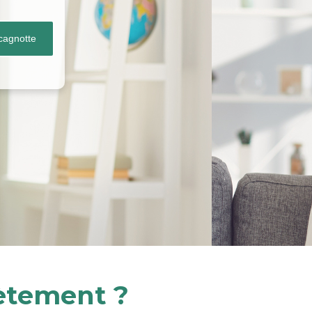
cagnotte
rètement ?