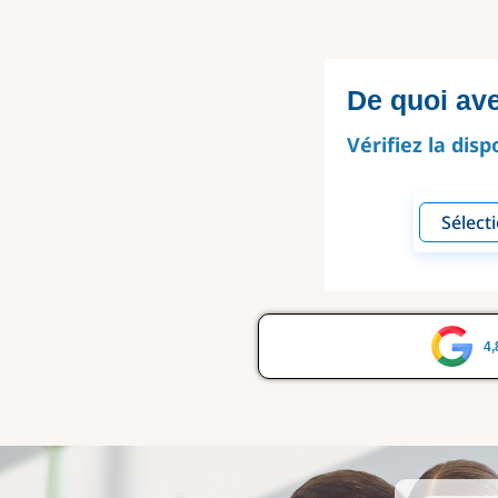
De quoi av
Vérifiez la disp
4,