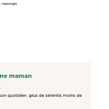
e, repassage)
d'une maman
.
on quotidien : plus de sérénité, moins de