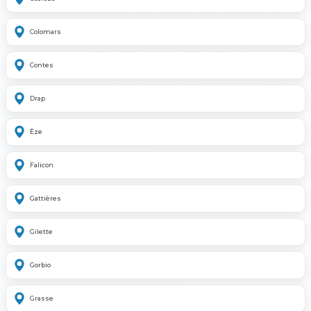
Colomars
Contes
Drap
Èze
Falicon
Gattières
Gilette
Gorbio
Grasse