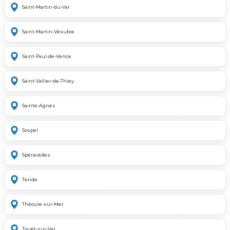
Saint-Martin-du-Var
Saint-Martin-Vésubie
Saint-Paul-de-Vence
Saint-Vallier-de-Thiey
Sainte-Agnès
Sospel
Spéracèdes
Tende
Théoule-sur-Mer
Touët-sur-Var