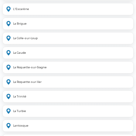
L'Escarène
La Brigue
La Colle-sur-Loup
La Gaude
La Roquette-sur-Siagne
La Roquette-sur-Var
La Trinité
La Turbie
Lantosque