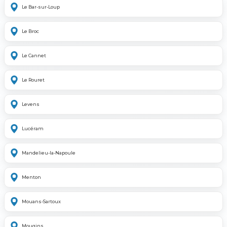
Le Bar-sur-Loup
Le Broc
Le Cannet
Le Rouret
Levens
Lucéram
Mandelieu-la-Napoule
Menton
Mouans-Sartoux
Mougins