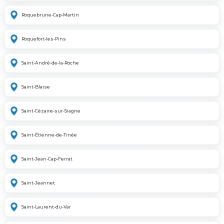
Roquebrune-Cap-Martin
Roquefort-les-Pins
Saint-André-de-la-Roche
Saint-Blaise
Saint-Cézaire-sur-Siagne
Saint-Étienne-de-Tinée
Saint-Jean-Cap-Ferrat
Saint-Jeannet
Saint-Laurent-du-Var