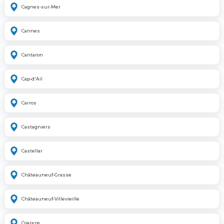
Cagnes-sur-Mer
Cannes
Cantaron
Cap-d'Ail
Carros
Castagniers
Castellar
Châteauneuf-Grasse
Châteauneuf-Villevieille
Coaraze