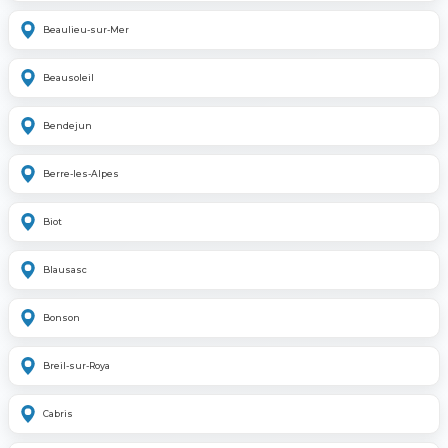
Beaulieu-sur-Mer
Beausoleil
Bendejun
Berre-les-Alpes
Biot
Blausasc
Bonson
Breil-sur-Roya
Cabris