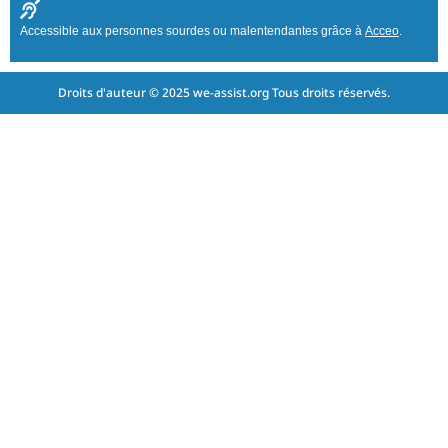
Accessible aux personnes sourdes ou malentendantes grâce à
Acceo
.
Droits d'auteur © 2025 we-assist.org Tous droits réservés.