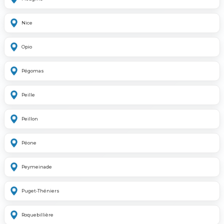
Nice
Opio
Pégomas
Peille
Peillon
Péone
Peymeinade
Puget-Théniers
Roquebillière