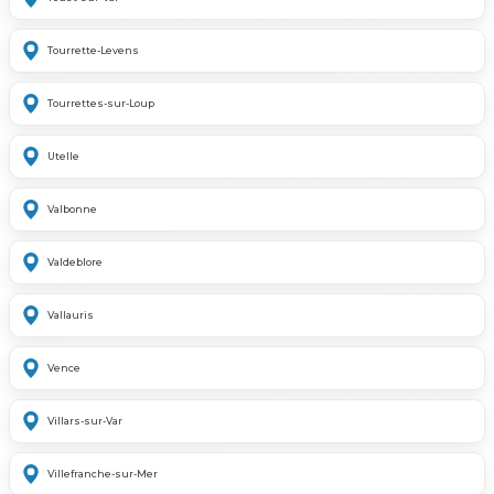
Tourrette-Levens
Tourrettes-sur-Loup
Utelle
Valbonne
Valdeblore
Vallauris
Vence
Villars-sur-Var
Villefranche-sur-Mer