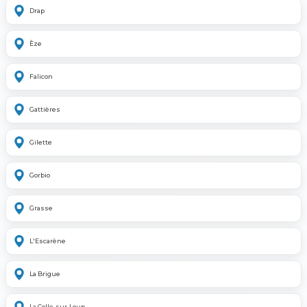
Drap
Èze
Falicon
Gattières
Gilette
Gorbio
Grasse
L'Escarène
La Brigue
La Colle-sur-Loup