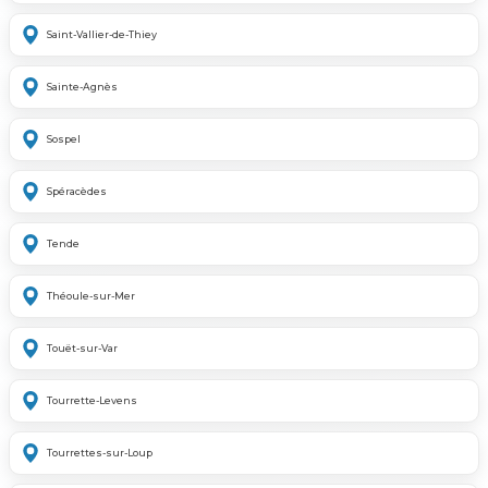
Saint-Vallier-de-Thiey
Sainte-Agnès
Sospel
Spéracèdes
Tende
Théoule-sur-Mer
Touët-sur-Var
Tourrette-Levens
Tourrettes-sur-Loup