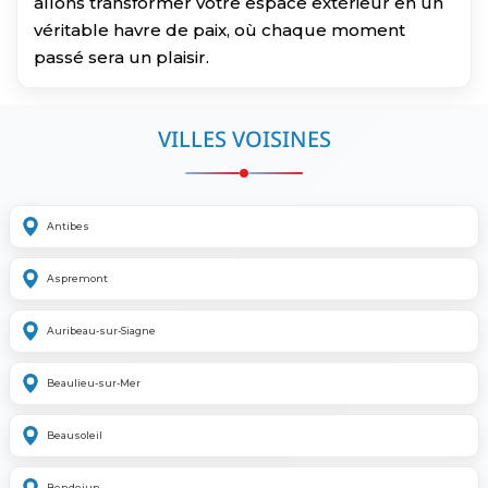
allons transformer votre espace extérieur en un
véritable havre de paix, où chaque moment
passé sera un plaisir.
VILLES VOISINES
Antibes
Aspremont
Auribeau-sur-Siagne
Beaulieu-sur-Mer
Beausoleil
Bendejun