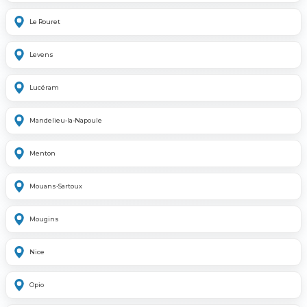
Le Rouret
Levens
Lucéram
Mandelieu-la-Napoule
Menton
Mouans-Sartoux
Mougins
Nice
Opio