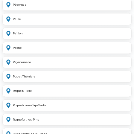
Pégomas
Peille
Peillon
Péone
Peymeinade
Puget-Théniers
Roquebillière
Roquebrune-Cap-Martin
Roquefort-les-Pins
Saint-André-de-la-Roche