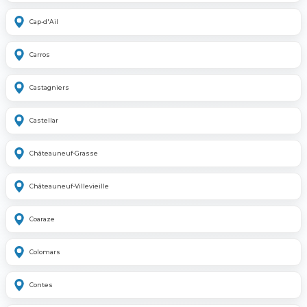
Cap-d'Ail
Carros
Castagniers
Castellar
Châteauneuf-Grasse
Châteauneuf-Villevieille
Coaraze
Colomars
Contes