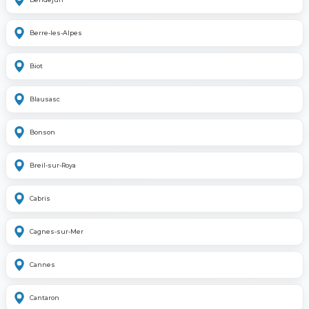
Berre-les-Alpes
Biot
Blausasc
Bonson
Breil-sur-Roya
Cabris
Cagnes-sur-Mer
Cannes
Cantaron