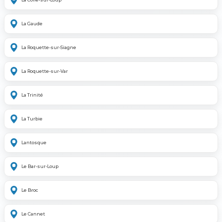
La Gaude
La Roquette-sur-Siagne
La Roquette-sur-Var
La Trinité
La Turbie
Lantosque
Le Bar-sur-Loup
Le Broc
Le Cannet