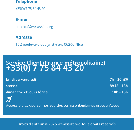
Téléphone
+33(0) 7 75 84 43 20
E-mail
contact@we-assist.org
Adresse
152 boulevard des jardiniers 06200 Nice
Service Client (France métropolitaine)
+33(0) 7 75 84 43 20
lundi au vendredi
7h - 20h30
samedi
8h45 - 18h
dimanche et jours fériés
10h - 18h
Accessible aux personnes sourdes ou malentendantes grâce à
Acceo
.
Droits d'auteur © 2025 we-assist.org Tous droits réservés.