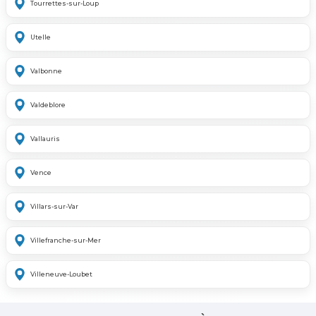
Tourrettes-sur-Loup
Utelle
Valbonne
Valdeblore
Vallauris
Vence
Villars-sur-Var
Villefranche-sur-Mer
Villeneuve-Loubet