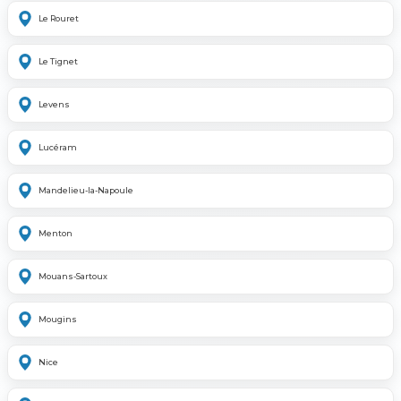
Le Rouret
Le Tignet
Levens
Lucéram
Mandelieu-la-Napoule
Menton
Mouans-Sartoux
Mougins
Nice