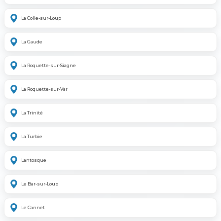
La Colle-sur-Loup
La Gaude
La Roquette-sur-Siagne
La Roquette-sur-Var
La Trinité
La Turbie
Lantosque
Le Bar-sur-Loup
Le Cannet