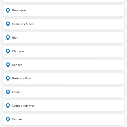
Bendejun
Berre-les-Alpes
Biot
Blausasc
Bonson
Breil-sur-Roya
Cabris
Cagnes-sur-Mer
Cannes