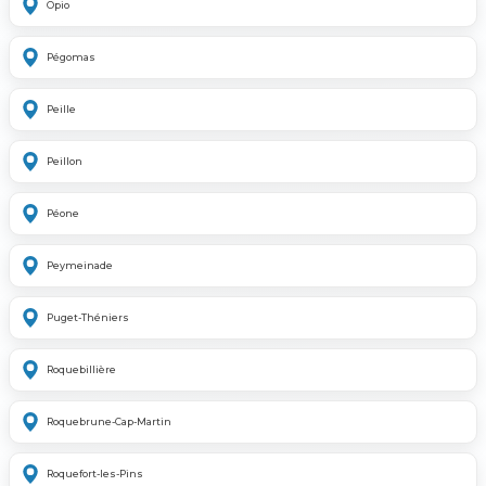
Opio
Pégomas
Peille
Peillon
Péone
Peymeinade
Puget-Théniers
Roquebillière
Roquebrune-Cap-Martin
Roquefort-les-Pins