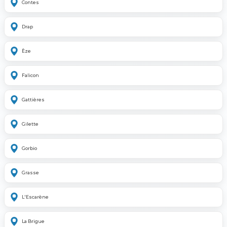
Contes
Drap
Èze
Falicon
Gattières
Gilette
Gorbio
Grasse
L'Escarène
La Brigue