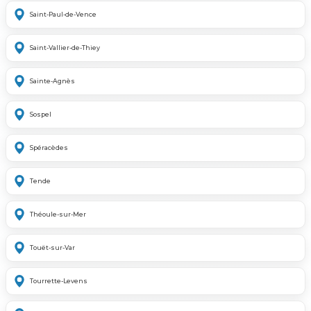
Saint-Paul-de-Vence
Saint-Vallier-de-Thiey
Sainte-Agnès
Sospel
Spéracèdes
Tende
Théoule-sur-Mer
Touët-sur-Var
Tourrette-Levens