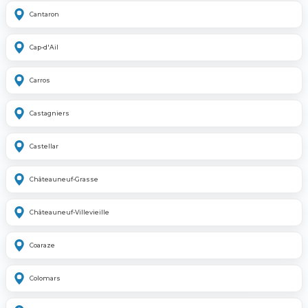
Cantaron
Cap-d'Ail
Carros
Castagniers
Castellar
Châteauneuf-Grasse
Châteauneuf-Villevieille
Coaraze
Colomars