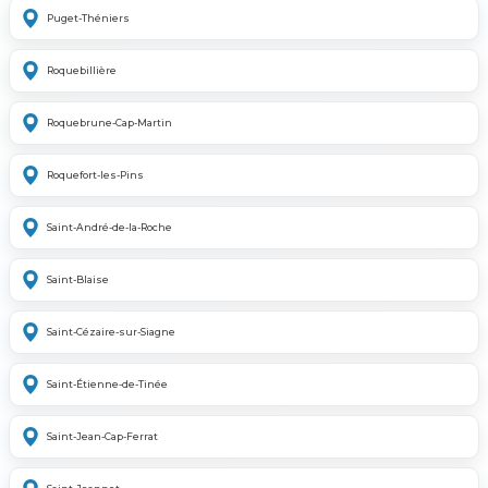
Puget-Théniers
Roquebillière
Roquebrune-Cap-Martin
Roquefort-les-Pins
Saint-André-de-la-Roche
Saint-Blaise
Saint-Cézaire-sur-Siagne
Saint-Étienne-de-Tinée
Saint-Jean-Cap-Ferrat