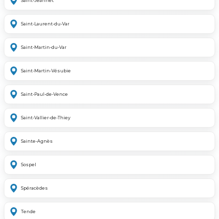
Saint-Jeannet
Saint-Laurent-du-Var
Saint-Martin-du-Var
Saint-Martin-Vésubie
Saint-Paul-de-Vence
Saint-Vallier-de-Thiey
Sainte-Agnès
Sospel
Spéracèdes
Tende