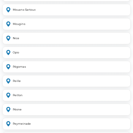
Mouans-Sartoux
Mougins
Nice
Opio
Pégomas
Peille
Peillon
Péone
Peymeinade