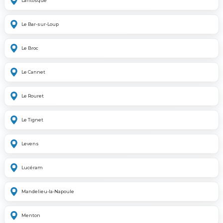
Lantosque
Le Bar-sur-Loup
Le Broc
Le Cannet
Le Rouret
Le Tignet
Levens
Lucéram
Mandelieu-la-Napoule
Menton