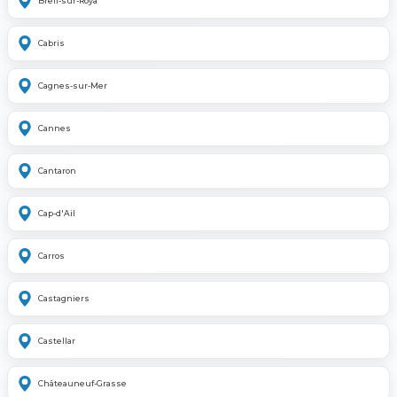
Breil-sur-Roya
Cabris
Cagnes-sur-Mer
Cannes
Cantaron
Cap-d'Ail
Carros
Castagniers
Castellar
Châteauneuf-Grasse