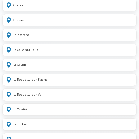
Gorbio
Grasse
L'Escarène
La Colle-sur-Loup
La Gaude
La Roquette-sur-Siagne
La Roquette-sur-Var
La Trinité
La Turbie