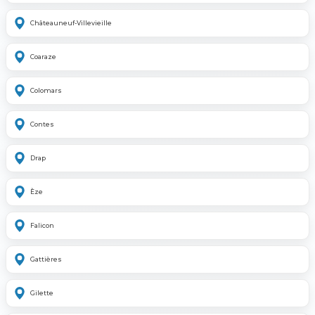
Châteauneuf-Villevieille
Coaraze
Colomars
Contes
Drap
Èze
Falicon
Gattières
Gilette