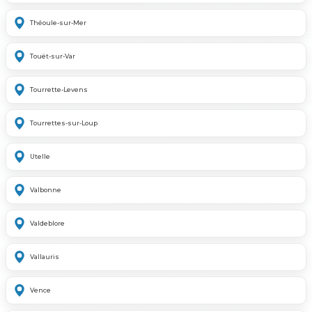
Théoule-sur-Mer
Touët-sur-Var
Tourrette-Levens
Tourrettes-sur-Loup
Utelle
Valbonne
Valdeblore
Vallauris
Vence