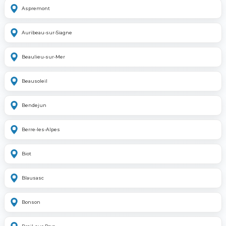
Aspremont
Auribeau-sur-Siagne
Beaulieu-sur-Mer
Beausoleil
Bendejun
Berre-les-Alpes
Biot
Blausasc
Bonson