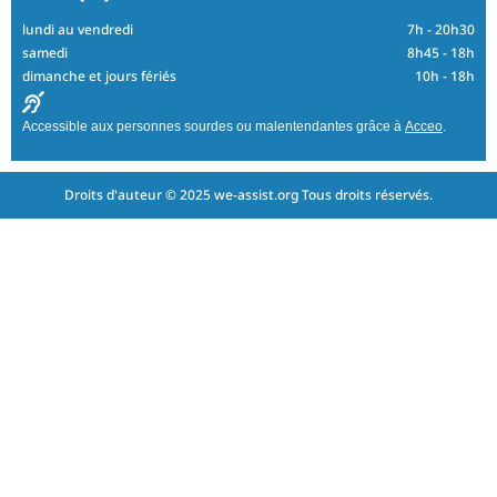
lundi au vendredi
7h - 20h30
samedi
8h45 - 18h
dimanche et jours fériés
10h - 18h
Accessible aux personnes sourdes ou malentendantes grâce à
Acceo
.
Droits d'auteur © 2025 we-assist.org Tous droits réservés.