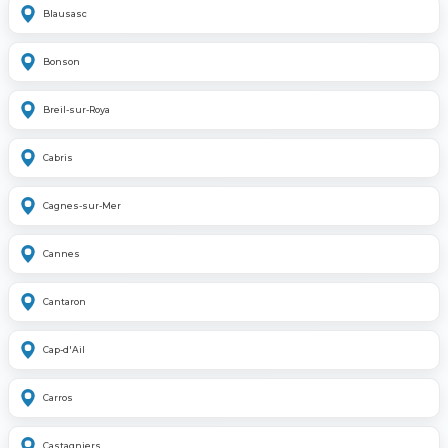
Blausasc
Bonson
Breil-sur-Roya
Cabris
Cagnes-sur-Mer
Cannes
Cantaron
Cap-d'Ail
Carros
Castagniers