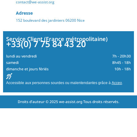
contact@we-assist.org
Adresse
152 boulevard des jardiniers 06200 Nice
Service Client (France métropolitaine)
+33(0) 7 75 84 43 20
lundi au vendredi
7h - 20h30
samedi
8h45 - 18h
dimanche et jours fériés
10h - 18h
Accessible aux personnes sourdes ou malentendantes grâce à
Acceo
.
Droits d'auteur © 2025 we-assist.org Tous droits réservés.