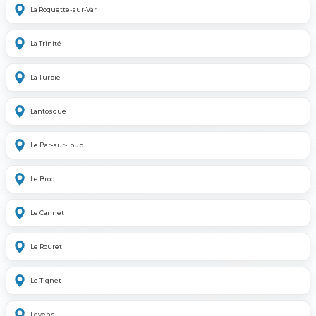
La Roquette-sur-Var
La Trinité
La Turbie
Lantosque
Le Bar-sur-Loup
Le Broc
Le Cannet
Le Rouret
Le Tignet
Levens