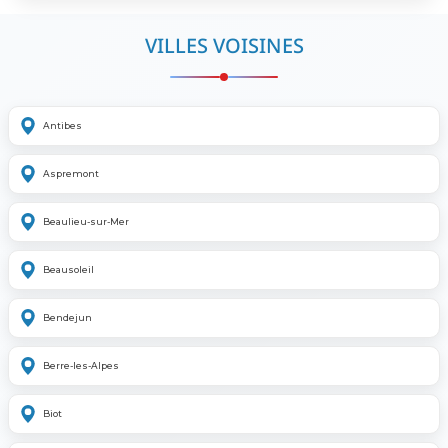
VILLES VOISINES
Antibes
Aspremont
Beaulieu-sur-Mer
Beausoleil
Bendejun
Berre-les-Alpes
Biot