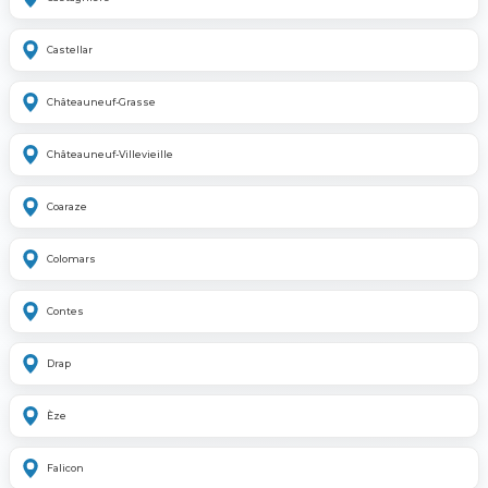
Castellar
Châteauneuf-Grasse
Châteauneuf-Villevieille
Coaraze
Colomars
Contes
Drap
Èze
Falicon