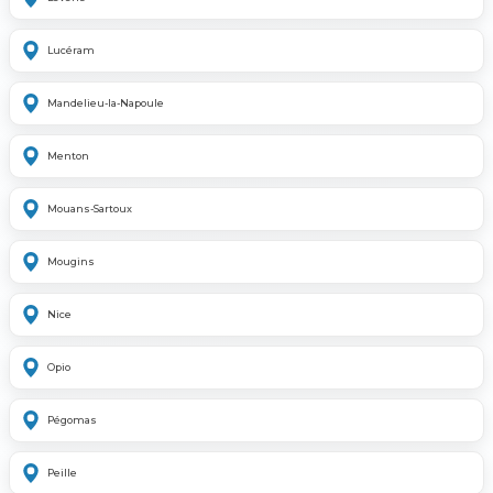
Lucéram
Mandelieu-la-Napoule
Menton
Mouans-Sartoux
Mougins
Nice
Opio
Pégomas
Peille