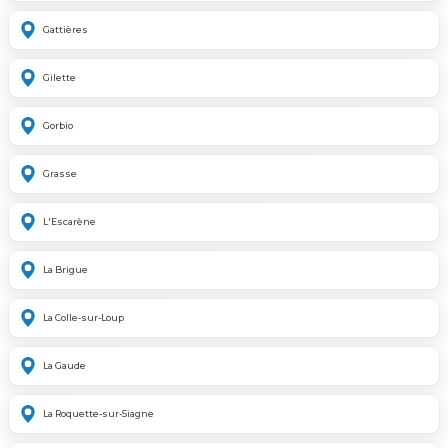
Gattières
Gilette
Gorbio
Grasse
L'Escarène
La Brigue
La Colle-sur-Loup
La Gaude
La Roquette-sur-Siagne