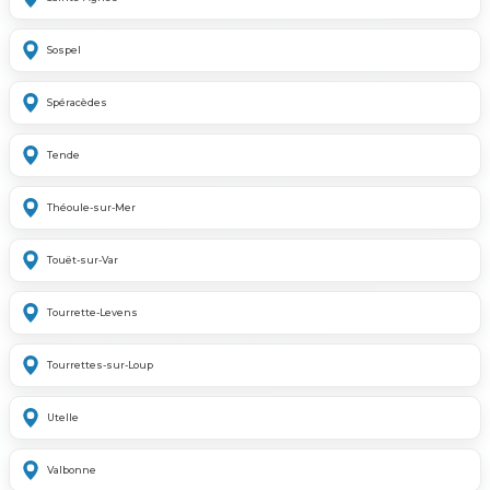
Sospel
Spéracèdes
Tende
Théoule-sur-Mer
Touët-sur-Var
Tourrette-Levens
Tourrettes-sur-Loup
Utelle
Valbonne