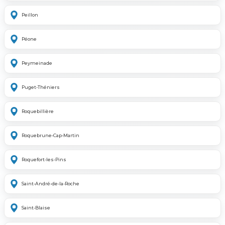
Peillon
Péone
Peymeinade
Puget-Théniers
Roquebillière
Roquebrune-Cap-Martin
Roquefort-les-Pins
Saint-André-de-la-Roche
Saint-Blaise