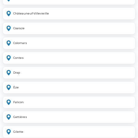
Châteauneuf-Villevieille
Coaraze
Colomars
Contes
Drap
Èze
Falicon
Gattières
Gilette