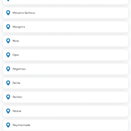
Mouans-Sartoux
Mougins
Nice
Opio
Pégomas
Peille
Peillon
Péone
Peymeinade