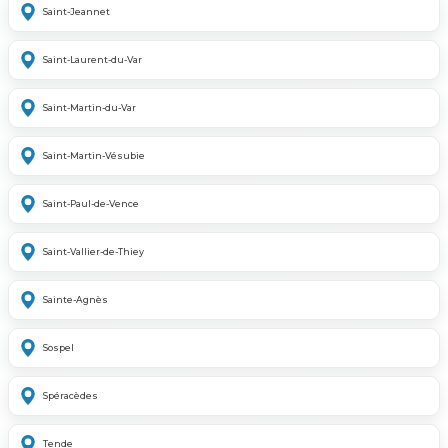
Saint-Jeannet
Saint-Laurent-du-Var
Saint-Martin-du-Var
Saint-Martin-Vésubie
Saint-Paul-de-Vence
Saint-Vallier-de-Thiey
Sainte-Agnès
Sospel
Spéracèdes
Tende