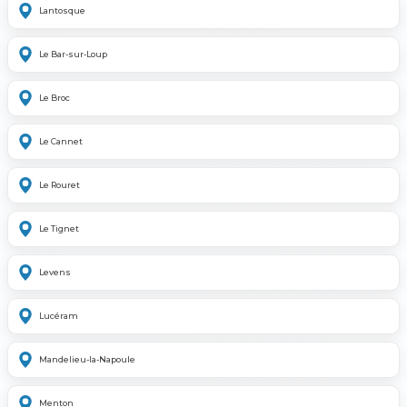
Lantosque
Le Bar-sur-Loup
Le Broc
Le Cannet
Le Rouret
Le Tignet
Levens
Lucéram
Mandelieu-la-Napoule
Menton