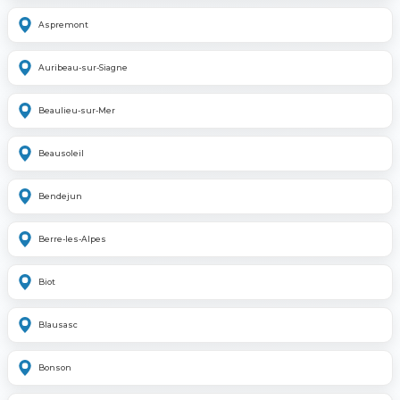
Aspremont
Auribeau-sur-Siagne
Beaulieu-sur-Mer
Beausoleil
Bendejun
Berre-les-Alpes
Biot
Blausasc
Bonson