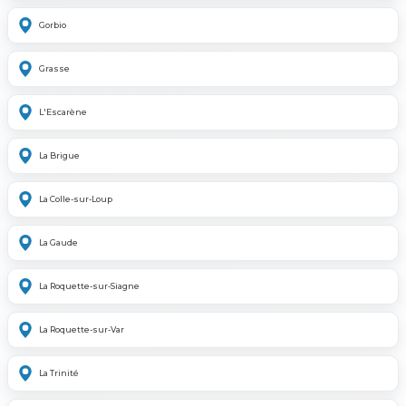
Gorbio
Grasse
L'Escarène
La Brigue
La Colle-sur-Loup
La Gaude
La Roquette-sur-Siagne
La Roquette-sur-Var
La Trinité