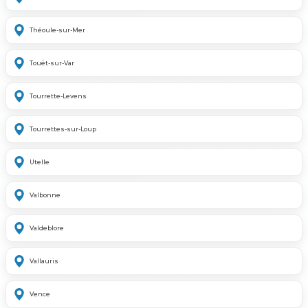
Théoule-sur-Mer
Touët-sur-Var
Tourrette-Levens
Tourrettes-sur-Loup
Utelle
Valbonne
Valdeblore
Vallauris
Vence