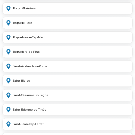
Puget-Théniers
Roquebillière
Roquebrune-Cap-Martin
Roquefort-les-Pins
Saint-André-de-la-Roche
Saint-Blaise
Saint-Cézaire-sur-Siagne
Saint-Étienne-de-Tinée
Saint-Jean-Cap-Ferrat