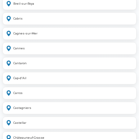
Breil-sur-Roya
Cabris
Cagnes-sur-Mer
Cannes
Cantaron
Cap-d'Ail
Carros
Castagniers
Castellar
Châteauneuf-Grasse