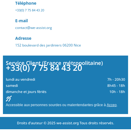
Téléphone
+33(0) 7 75 84 43 20
E-mail
contact@we-assist.org
Adresse
152 boulevard des jardiniers 06200 Nice
Service Client (France métropolitaine)
+33(0) 7 75 84 43 20
lundi au vendredi
7h - 20h30
samedi
8h45 - 18h
dimanche et jours fériés
10h - 18h
Accessible aux personnes sourdes ou malentendantes grâce à
Acceo
.
Droits d'auteur © 2025 we-assist.org Tous droits réservés.