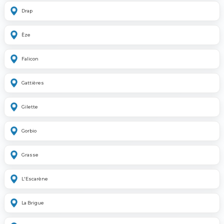
Drap
Èze
Falicon
Gattières
Gilette
Gorbio
Grasse
L'Escarène
La Brigue