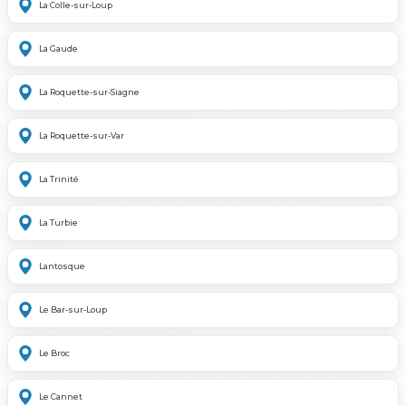
La Colle-sur-Loup
La Gaude
La Roquette-sur-Siagne
La Roquette-sur-Var
La Trinité
La Turbie
Lantosque
Le Bar-sur-Loup
Le Broc
Le Cannet