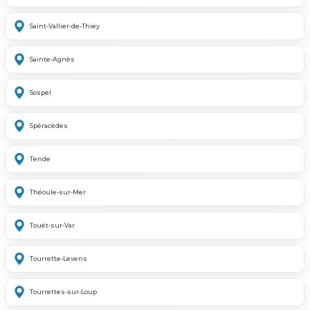
Saint-Vallier-de-Thiey
Sainte-Agnès
Sospel
Spéracèdes
Tende
Théoule-sur-Mer
Touët-sur-Var
Tourrette-Levens
Tourrettes-sur-Loup