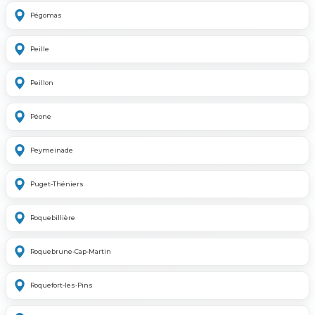
Pégomas
Peille
Peillon
Péone
Peymeinade
Puget-Théniers
Roquebillière
Roquebrune-Cap-Martin
Roquefort-les-Pins