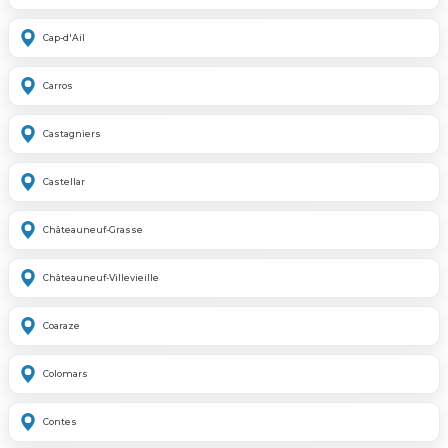
Cap-d'Ail
Carros
Castagniers
Castellar
Châteauneuf-Grasse
Châteauneuf-Villevieille
Coaraze
Colomars
Contes