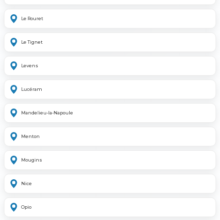
Le Rouret
Le Tignet
Levens
Lucéram
Mandelieu-la-Napoule
Menton
Mougins
Nice
Opio