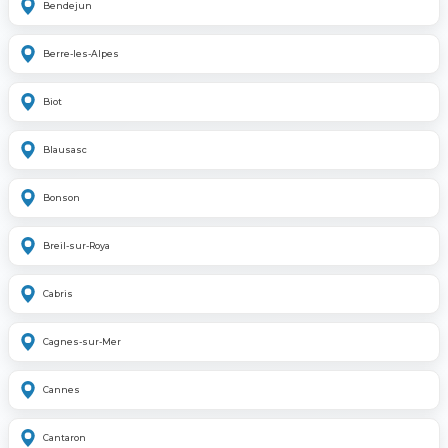
Bendejun
Berre-les-Alpes
Biot
Blausasc
Bonson
Breil-sur-Roya
Cabris
Cagnes-sur-Mer
Cannes
Cantaron