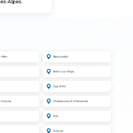
les-Alpes.
r-Mer
Beausoleil
Breil-sur-Roya
Cap-d'Ail
-Grasse
Châteauneuf-Villevieille
Èze
Grasse