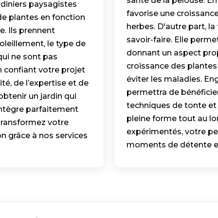
santé de la pelouse. En
ardiniers paysagistes
favorise une croissance
de plantes en fonction
herbes. D'autre part, la
e. Ils prennent
savoir-faire. Elle perme
eillement, le type de
donnant un aspect prop
 qui ne sont pas
croissance des plantes 
 confiant votre projet
éviter les maladies. En
ité, de l’expertise et de
permettra de bénéficier
btenir un jardin qui
techniques de tonte et d
intègre parfaitement
pleine forme tout au lo
Transformez votre
expérimentés, votre pel
on grâce à nos services
moments de détente et v