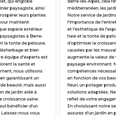
let, qui englobe
Berre-les-Alpes, cela r
inier paysagiste, ainsi
méditerranéen, les jardi
rospérer leurs plantes
Notre service de jardin
 pour maintenir
l'importance de l'entret
aque espace extérieur
et l'esthétique de l'esp
r paysagistes à Berre-
haie et la tonte de pel
nt la tonte de pelouse,
d’optimiser la croissan
e désherbage et bien
causées par les mauvais
tre équipe d'experts est
augmente la valeur de 
iorent la santé et
paysage environnant. N
ement, nous utilisons
compétences nécessaire
 en garantissant un
en fonction de vos beso
 de beauté, mais aussi
fleuri, un potager prod
en de jardin aide à
solutions adaptées. Ne n
e croissance saine.
reflet de votre engagem
eut bénéficier d’un
En choisissant notre se
e. Laissez-nous vous
assurez d'un jardin en p