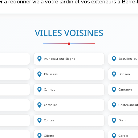
 à redonner vie à votre jardin et vos extérieurs à Berre-
VILLES VOISINES
Auribeau-sur-Siagne
Beaulieu-su
Blausasc
Bonson
Cannes
Cantaron
Castellar
Châteauneuf
Contes
Drap
Gilette
Gorbio