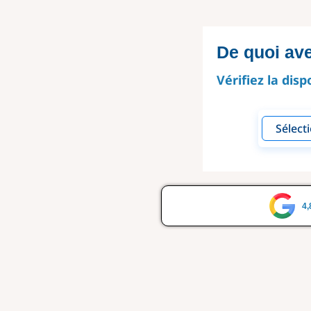
De quoi av
Vérifiez la disp
4,