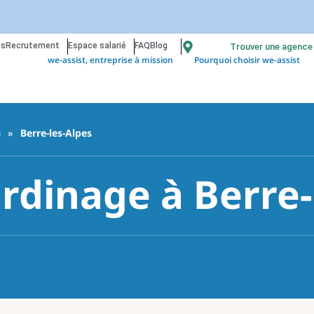
os
Recrutement
Espace salarié
FAQ
Blog
Trouver une agence
we-assist, entreprise à mission
Pourquoi choisir we-assist
6
»
Berre-les-Alpes
ardinage à Berre-