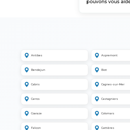
pouvons vous aider
Antibes
Aspremont
Bendejun
Biot
Cabris
Cagnes-sur-Mer
Carros
Castagniers
Coaraze
Colomars
Falicon
Gattières