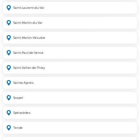
Saint-Laurent-du-Var
Saint-Martin-du-Var
Saint-Martin-Vésubie
Saint-Paul-de-Vence
Saint-Vallier-de-Thiey
Sainte-Agnès
Sospel
Spéracèdes
Tende