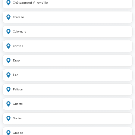
Châteauneuf-Villevieille
Coaraze
Colomars
Contes
Drap
Èze
Falicon
Gilette
Gorbio
Grasse