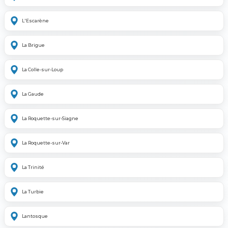
L'Escarène
La Brigue
La Colle-sur-Loup
La Gaude
La Roquette-sur-Siagne
La Roquette-sur-Var
La Trinité
La Turbie
Lantosque