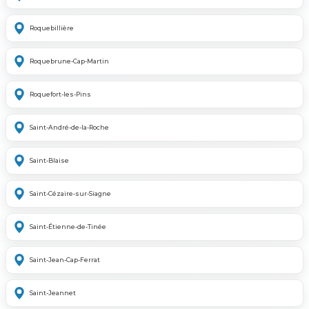
Roquebillière
Roquebrune-Cap-Martin
Roquefort-les-Pins
Saint-André-de-la-Roche
Saint-Blaise
Saint-Cézaire-sur-Siagne
Saint-Étienne-de-Tinée
Saint-Jean-Cap-Ferrat
Saint-Jeannet