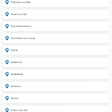
Théoule-sur-Mer
Touët-sur-Var
Tourrette-Levens
Tourrettes-sur-Loup
Utelle
Valbonne
Valdeblore
Vallauris
Vence
Villars-sur-Var