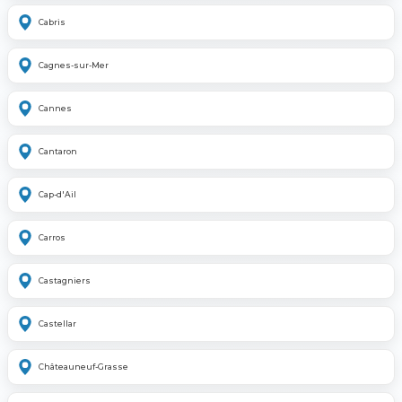
Cabris
Cagnes-sur-Mer
Cannes
Cantaron
Cap-d'Ail
Carros
Castagniers
Castellar
Châteauneuf-Grasse