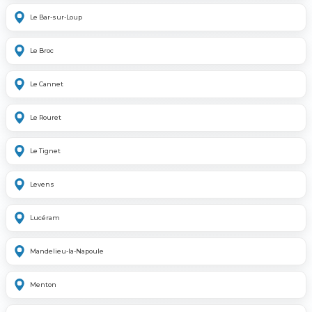
Le Bar-sur-Loup
Le Broc
Le Cannet
Le Rouret
Le Tignet
Levens
Lucéram
Mandelieu-la-Napoule
Menton