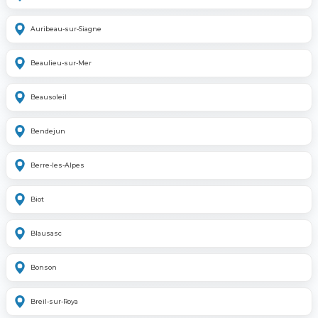
Auribeau-sur-Siagne
Beaulieu-sur-Mer
Beausoleil
Bendejun
Berre-les-Alpes
Biot
Blausasc
Bonson
Breil-sur-Roya