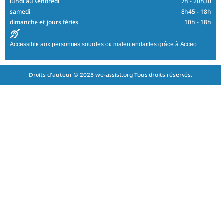
lundi au vendredi
7h - 20h30
samedi
8h45 - 18h
dimanche et jours fériés
10h - 18h
Accessible aux personnes sourdes ou malentendantes grâce à
Acceo
.
Droits d'auteur © 2025 we-assist.org Tous droits réservés.