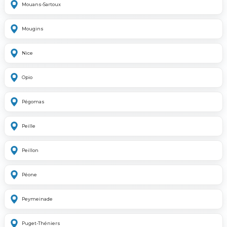
Mouans-Sartoux
Mougins
Nice
Opio
Pégomas
Peille
Peillon
Péone
Peymeinade
Puget-Théniers