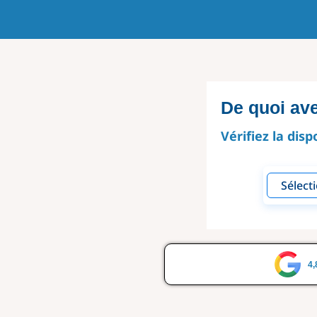
De quoi av
Vérifiez la disp
4,