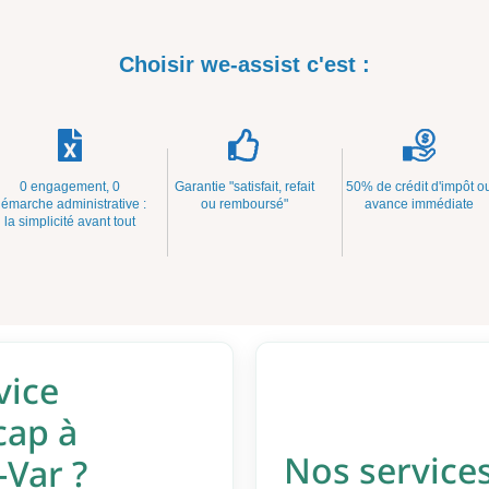
Choisir we-assist c'est :
0 engagement, 0
Garantie "satisfait, refait
50% de crédit d'impôt o
émarche administrative :
ou remboursé"
avance immédiate
la simplicité avant tout
vice
cap à
Nos services
-Var ?