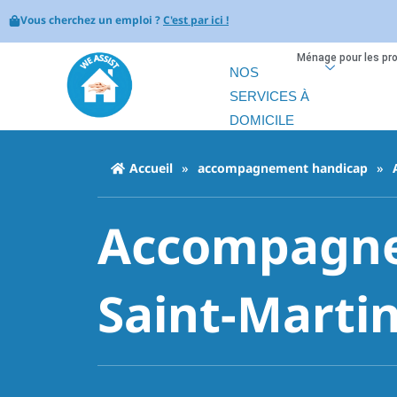
Vous cherchez un emploi ?
C'est par ici !
Ménage pour les pr
NOS
SERVICES À
DOMICILE
Accueil
»
accompagnement handicap
»
Accompagne
Saint-Marti