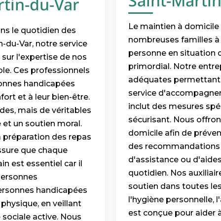
Saint-Marti
rtin-du-Var
Le maintien à domicile
ans le quotidien des
nombreuses familles à 
-du-Var, notre service
personne en situation d
ur l'expertise de nos
primordial. Notre entre
ble. Ces professionnels
adéquates permettant 
sonnes handicapées
service d'accompagne
fort et à leur bien-être.
inclut des mesures spé
des, mais de véritables
sécurisant. Nous offr
 et un soutien moral.
domicile afin de préveni
la préparation des repas
des recommandations sur
'assure que chaque
d'assistance ou d'aides
n est essentiel car il
quotidien. Nos auxiliai
 personnes
soutien dans toutes les
ersonnes handicapées
l'hygiène personnelle, 
hysique, en veillant
est conçue pour aider à
 sociale active. Nous