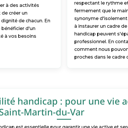
respectant le rythme et
er à des activités
fermement que le maint
 de créer un
synonyme d'isolement et
 dignité de chacun. En
à instaurer un cadre de
 bénéficier d'un
handicap peuvent s'épa
é à vos besoins
professionnel. En conta
comment nous pouvons 
proches dans le cadre 
ité handicap : pour une vie a
 Saint-Martin-du-Var
dicap est essentielle pour garantir une vie active et se