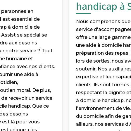
handicap à 
s personnes en
l est essentiel de
Nous comprenons que ch
ap à domicile de
service d'accompagnem
 Assist se spécialise
offre une large gamme 
dre aux besoins
une aide à domicile h
ur notre service ? Tout
préparation des repas, 
che humaine et
lors de sorties, nous 
nfiance avec nos clients.
soutenir. Nos auxiliair
ournir une aide à
expertise et leur capaci
otidien,
clients. Ils sont formé
utien moral. De plus,
respectant la dignité e
 de recevoir un service
à domicile handicap, n
cile handicap. Que ce
l'environnement de vi
 des besoins
du domicile afin de gar
 est là pour vous
ailleurs, nos services 
st unique, c'est