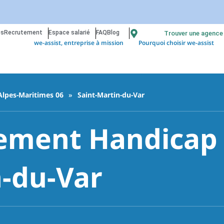
os
Recrutement
Espace salarié
FAQ
Blog
Trouver une agence
we-assist, entreprise à mission
Pourquoi choisir we-assist
Alpes-Maritimes 06
»
Saint-Martin-du-Var
ment Handicap 
n-du-Var