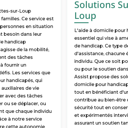
Solutions Su
ttes-sur-Loup
Loup
amilles. Ce service est
personnes en situation
L'aide à domicile pour
nt besoin dans leur
essentiel qui vise à am
 de handicap
de handicap. Ce type de
agisse de la mobilité,
d'assistance, chacune 
ent des tâches
individu. Que ce soit 
à fournir un
ou pour le soutien dans
fis. Les services que
Assist propose des sol
ur handicapés, qui
domicile pour handicapé
auxiliaires de vie
tout en bénéficiant d'u
der avec des tâches
contribue au bien-être 
er ou se déplacer, ou
sécurité tout en conser
nt que chaque individu
et expérimentés interv
ce à notre service
assurant un soutien tan
re cette autonomie