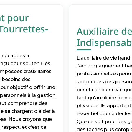
t pour
Tourrettes-
Auxiliaire d
Indispensab
ndicapées à
L'auxiliaire de vie hand
nçu pour soutenir les
l'accompagnement hand
omposées d'auxiliaires
professionnels expéri
es besoins des
spécifiques des person
ur objectif d'offrir une
bénéficier d'une vie q
 personnels à la gestion
tant qu'auxiliaire de vi
peut comprendre des
physique. Ils apporten
vie se chargent d'aider à
essentiel pour aider les
repas. Nous croyons que
Que ce soit pour des g
 respect, et c'est ce
des tâches plus complex