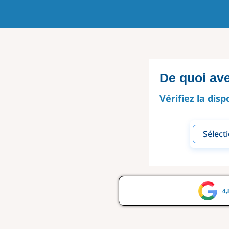
De quoi av
Vérifiez la disp
4,