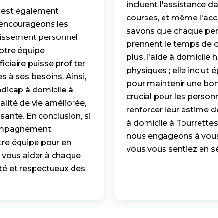
incluent l'assistance dan
 est également
courses, et même l'acc
s encourageons les
savons que chaque pers
nouissement personnel
prennent le temps de c
notre équipe
plus, l'aide à domicile
ciaire puisse profiter
physiques ; elle inclu
es à ses besoins. Ainsi,
pour maintenir une bon
icap à domicile à
crucial pour les person
lité de vie améliorée,
renforcer leur estime d
ante. En conclusion, si
à domicile à Tourrettes
compagnement
nous engageons à vous
otre équipe pour en
vous vous sentiez en sé
 vous aider à chaque
té et respectueux des