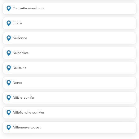
Tourrettes-sur-Loup
Utelle
Valbonne
Valdeblore
Vallauris
Vence
Villars-sur-Var
Villefranche-sur-Mer
Villeneuve-Loubet