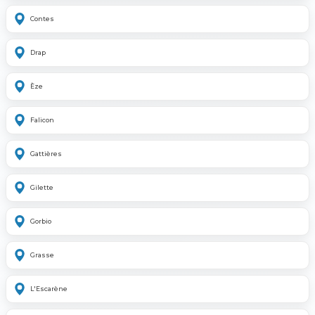
Contes
Drap
Èze
Falicon
Gattières
Gilette
Gorbio
Grasse
L'Escarène