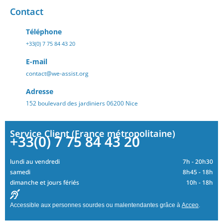
Contact
Téléphone
+33(0) 7 75 84 43 20
E-mail
contact@we-assist.org
Adresse
152 boulevard des jardiniers 06200 Nice
Service Client (France métropolitaine)
+33(0) 7 75 84 43 20
lundi au vendredi
7h - 20h30
samedi
8h45 - 18h
dimanche et jours fériés
10h - 18h
Accessible aux personnes sourdes ou malentendantes grâce à
Acceo
.