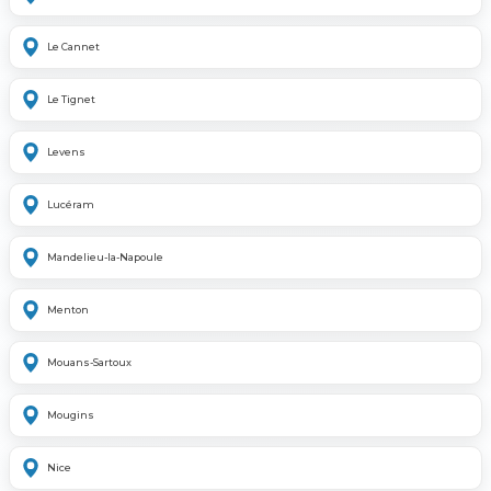
Le Cannet
Le Tignet
Levens
Lucéram
Mandelieu-la-Napoule
Menton
Mouans-Sartoux
Mougins
Nice