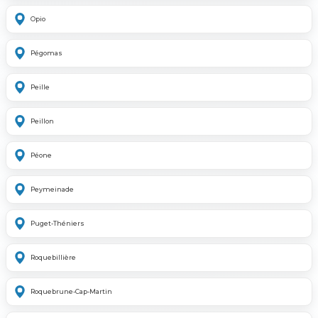
Opio
Pégomas
Peille
Peillon
Péone
Peymeinade
Puget-Théniers
Roquebillière
Roquebrune-Cap-Martin