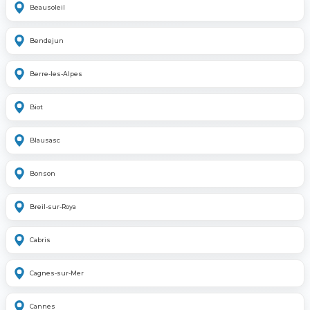
Beausoleil
Bendejun
Berre-les-Alpes
Biot
Blausasc
Bonson
Breil-sur-Roya
Cabris
Cagnes-sur-Mer
Cannes