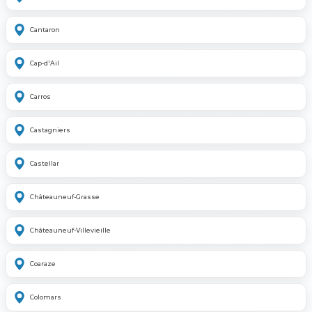
Cantaron
Cap-d'Ail
Carros
Castagniers
Castellar
Châteauneuf-Grasse
Châteauneuf-Villevieille
Coaraze
Colomars