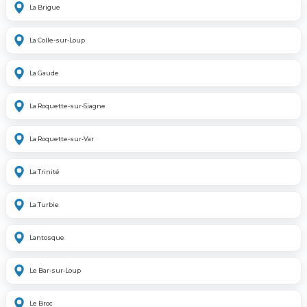
La Brigue
La Colle-sur-Loup
La Gaude
La Roquette-sur-Siagne
La Roquette-sur-Var
La Trinité
La Turbie
Lantosque
Le Bar-sur-Loup
Le Broc