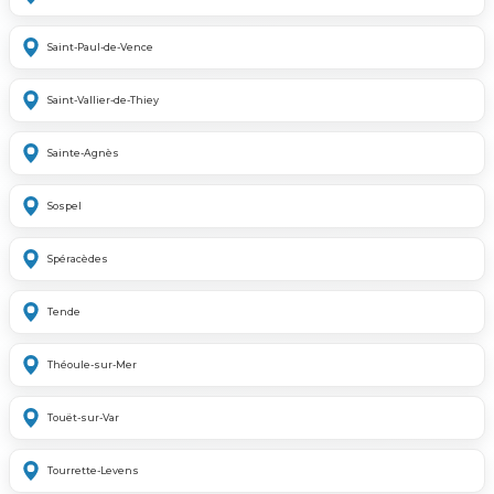
Saint-Paul-de-Vence
Saint-Vallier-de-Thiey
Sainte-Agnès
Sospel
Spéracèdes
Tende
Théoule-sur-Mer
Touët-sur-Var
Tourrette-Levens