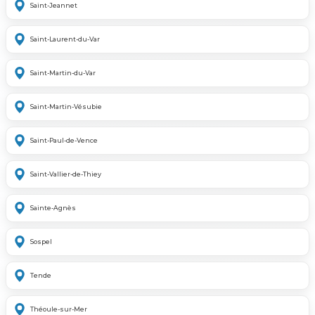
Saint-Jeannet
Saint-Laurent-du-Var
Saint-Martin-du-Var
Saint-Martin-Vésubie
Saint-Paul-de-Vence
Saint-Vallier-de-Thiey
Sainte-Agnès
Sospel
Tende
Théoule-sur-Mer