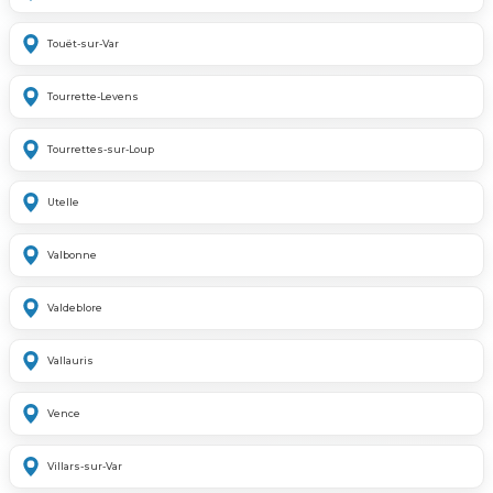
Touët-sur-Var
Tourrette-Levens
Tourrettes-sur-Loup
Utelle
Valbonne
Valdeblore
Vallauris
Vence
Villars-sur-Var