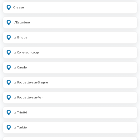
Grasse
L'Escarène
La Brigue
La Colle-sur-Loup
La Gaude
La Roquette-sur-Siagne
La Roquette-sur-Var
La Trinité
La Turbie