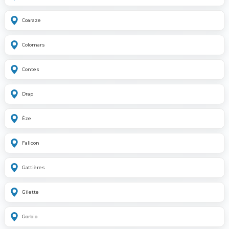
Coaraze
Colomars
Contes
Drap
Èze
Falicon
Gattières
Gilette
Gorbio