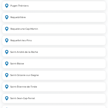
Puget-Théniers
Roquebillière
Roquebrune-Cap-Martin
Roquefort-les-Pins
Saint-André-de-la-Roche
Saint-Blaise
Saint-Cézaire-sur-Siagne
Saint-Étienne-de-Tinée
Saint-Jean-Cap-Ferrat