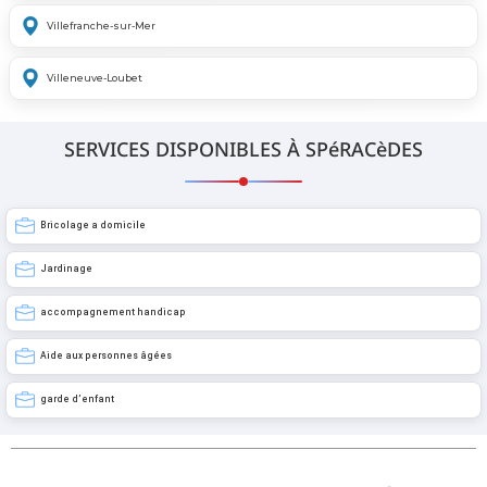
Villefranche-sur-Mer
Villeneuve-Loubet
SERVICES DISPONIBLES À SPéRACèDES
Bricolage a domicile
Jardinage
accompagnement handicap
Aide aux personnes âgées
garde d’enfant