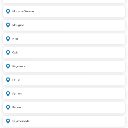
Mouans-Sartoux
Mougins
Nice
Opio
Pégomas
Peille
Peillon
Péone
Peymeinade