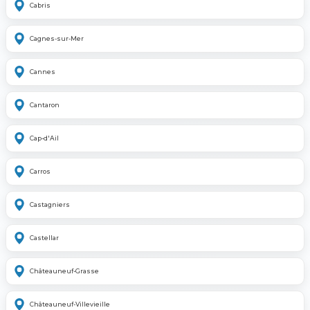
Cabris
Cagnes-sur-Mer
Cannes
Cantaron
Cap-d'Ail
Carros
Castagniers
Castellar
Châteauneuf-Grasse
Châteauneuf-Villevieille