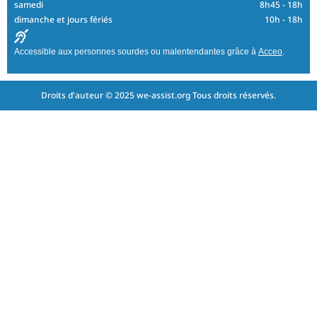
samedi
8h45 - 18h
dimanche et jours fériés
10h - 18h
Accessible aux personnes sourdes ou malentendantes grâce à
Acceo
.
Droits d'auteur © 2025 we-assist.org Tous droits réservés.