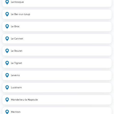
Lantosque
Le Bar-sur-Loup
Le Broc
Le Cannet
Le Rouret
Le Tignet
Levens
Lucéram
Mandelieu-la-Napoule
Menton