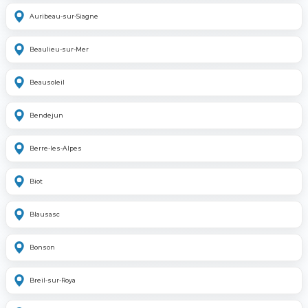
Auribeau-sur-Siagne
Beaulieu-sur-Mer
Beausoleil
Bendejun
Berre-les-Alpes
Biot
Blausasc
Bonson
Breil-sur-Roya