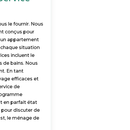
us le fournir. Nous
nt conçus pour
 d'un appartement
chaque situation
ces incluent le
es de bains. Nous
nt. En tant
yage efficaces et
ervice de
 programme
 en parfait état
g pour discuter de
ist, le ménage de