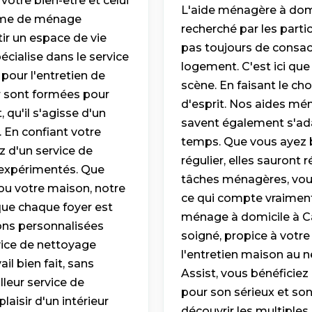
votre bien-être et celui
L'aide ménagère à domic
femme de ménage
recherché par les partic
tir un espace de vie
pas toujours de consac
écialise dans le service
logement. C'est ici q
pour l'entretien de
scène. En faisant le cho
 sont formées pour
d'esprit. Nos aides mé
 qu'il s'agisse d'un
savent également s'ada
 En confiant votre
temps. Que vous ayez b
z d'un service de
régulier, elles sauront
t expérimentés. Que
tâches ménagères, vous
ou votre maison, notre
ce qui compte vraiment
que chaque foyer est
ménage à domicile à Cas
ons personnalisées
soigné, propice à votr
vice de nettoyage
l'entretien maison au 
il bien fait, sans
Assist, vous bénéficie
lleur service de
pour son sérieux et so
aisir d'un intérieur
découvrir les multiple