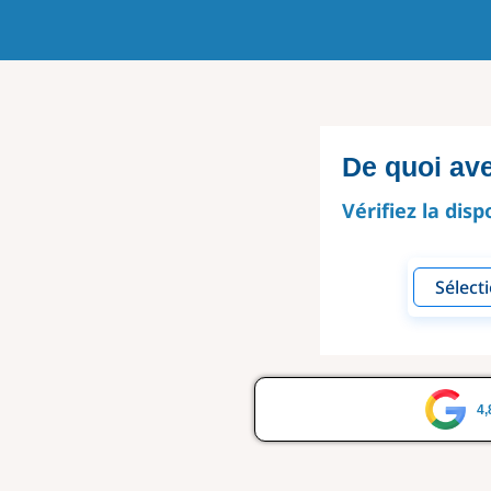
De quoi av
Vérifiez la disp
4,