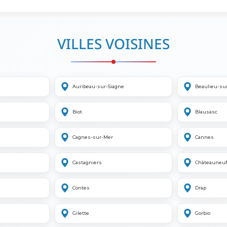
VILLES VOISINES
Auribeau-sur-Siagne
Beaulieu-su
Biot
Blausasc
Cagnes-sur-Mer
Cannes
Castagniers
Châteauneuf
Contes
Drap
Gilette
Gorbio