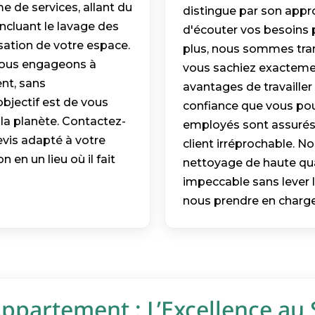
e de services, allant du
distingue par son appr
ncluant le lavage des
d'écouter vos besoins 
sation de votre espace.
plus, nous sommes trans
nous engageons à
vous sachiez exactemen
nt, sans
avantages de travaille
objectif est de vous
confiance que vous pou
 la planète. Contactez-
employés sont assurés,
evis adapté à votre
client irréprochable. N
en un lieu où il fait
nettoyage de haute qual
impeccable sans lever l
nous prendre en charge
partement : L’Excellence au 