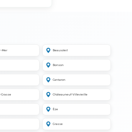
r-Mer
Beausoleil
Bonson
Cantaron
-Grasse
Châteauneuf-Villevieille
Èze
Grasse