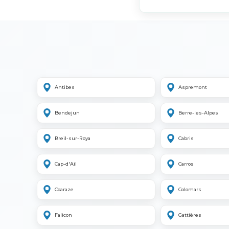
Antibes
Aspremont
Bendejun
Berre-les-Alpes
Breil-sur-Roya
Cabris
Cap-d'Ail
Carros
Coaraze
Colomars
Falicon
Gattières