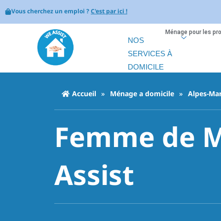
Vous cherchez un emploi ?
C'est par ici !
Ménage pour les pr
NOS
SERVICES À
DOMICILE
Accueil
»
Ménage a domicile
»
Alpes-Mar
Femme de Mé
Assist