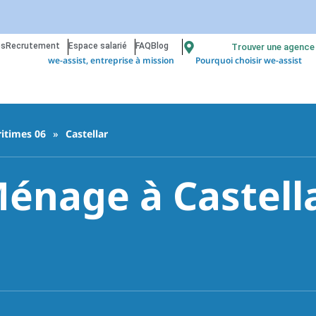
os
Recrutement
Espace salarié
FAQ
Blog
Trouver une agence
we-assist, entreprise à mission
Pourquoi choisir we-assist
itimes 06
»
Castellar
nage à Castella