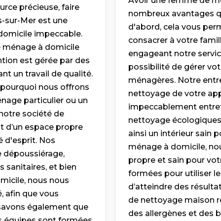
Avoir une femme de mé
ce précieuse, faire
nombreux avantages qu
-sur-Mer est une
d'abord, cela vous per
 domicile impeccable.
consacrer à votre famill
de ménage à domicile
engageant notre servic
tion est gérée par des
possibilité de gérer vo
t un travail de qualité.
ménagères. Notre entr
 pourquoi nous offrons
nettoyage de votre app
nage particulier ou un
impeccablement entrete
 notre société de
nettoyage écologiques 
t d’un espace propre
ainsi un intérieur sain 
é d'esprit. Nos
ménage à domicile, no
le dépoussiérage,
propre et sain pour v
s sanitaires, et bien
formées pour utiliser l
micile, nous nous
d’atteindre des résulta
, afin que vous
de nettoyage maison rég
s savons également que
des allergènes et des b
os équipes sont formées