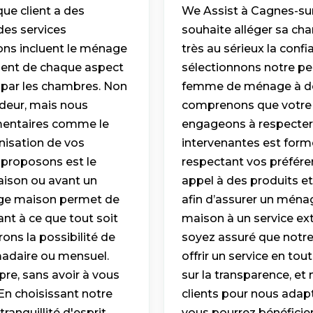
ue client a des
We Assist à Cagnes-sur
des services
souhaite alléger sa cha
ons incluent le ménage
très au sérieux la con
ent de chaque aspect
sélectionnons notre per
t par les chambres. Non
femme de ménage à dom
deur, mais nous
comprenons que votre m
mentaires comme le
engageons à respecter 
nisation de vos
intervenantes est formé
 proposons est le
respectant vos préféren
aison ou avant un
appel à des produits e
age maison permet de
afin d’assurer un ménag
ant à ce que tout soit
maison à un service ex
ons la possibilité de
soyez assuré que notre
omadaire ou mensuel.
offrir un service en to
pre, sans avoir à vous
sur la transparence, et
En choisissant notre
clients pour nous adapt
anquillité d'esprit,
vous pourrez bénéficier