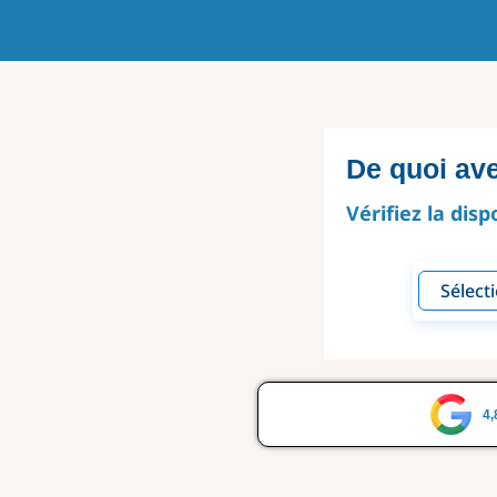
De quoi av
Vérifiez la disp
4,