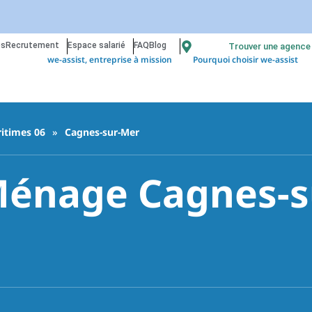
os
Recrutement
Espace salarié
FAQ
Blog
Trouver une agence
we-assist, entreprise à mission
Pourquoi choisir we-assist
itimes 06
»
Cagnes-sur-Mer
énage Cagnes-s