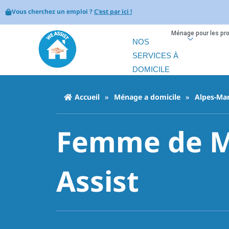
Vous cherchez un emploi ?
C'est par ici !
Ménage pour les pr
NOS
SERVICES À
DOMICILE
Accueil
»
Ménage a domicile
»
Alpes-Mar
Femme de M
Assist