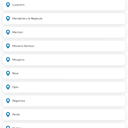
Lucéram
Mandelieu-la-Napoule
Menton
Mouans-Sartoux
Mougins
Nice
Opio
Pégomas
Peille