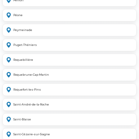
Peillon
Péone
Peymeinade
Puget-Théniers
Roquebillière
Roquebrune-Cap-Martin
Roquefort-les-Pins
Saint-André-de-la-Roche
Saint-Blaise
Saint-Cézaire-sur-Siagne