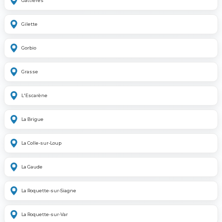
Gattières
Gilette
Gorbio
Grasse
L'Escarène
La Brigue
La Colle-sur-Loup
La Gaude
La Roquette-sur-Siagne
La Roquette-sur-Var