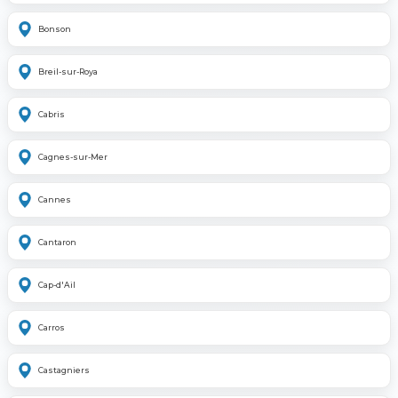
Bonson
Breil-sur-Roya
Cabris
Cagnes-sur-Mer
Cannes
Cantaron
Cap-d'Ail
Carros
Castagniers