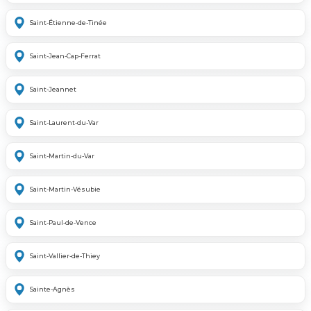
Saint-Étienne-de-Tinée
Saint-Jean-Cap-Ferrat
Saint-Jeannet
Saint-Laurent-du-Var
Saint-Martin-du-Var
Saint-Martin-Vésubie
Saint-Paul-de-Vence
Saint-Vallier-de-Thiey
Sainte-Agnès