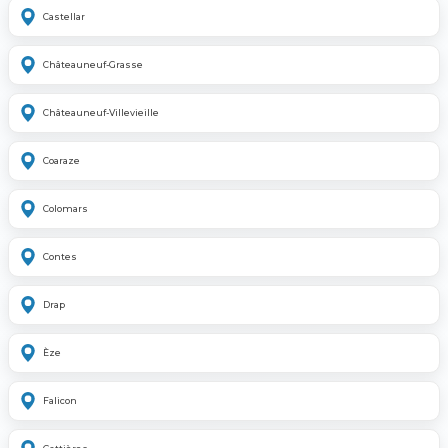
Castellar
Châteauneuf-Grasse
Châteauneuf-Villevieille
Coaraze
Colomars
Contes
Drap
Èze
Falicon