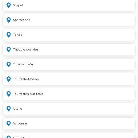
Sospel
Spéracèdes
Tende
Théoule-sur-Mer
Touët-sur-Var
Tourrette-Levens
Tourrettes-sur-Loup
Utelle
Valbonne