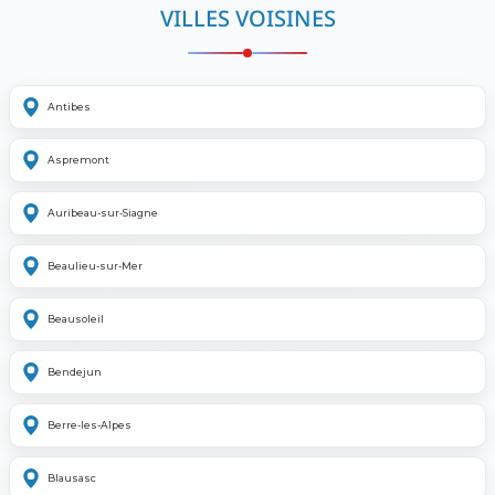
VILLES VOISINES
Antibes
Aspremont
Auribeau-sur-Siagne
Beaulieu-sur-Mer
Beausoleil
Bendejun
Berre-les-Alpes
Blausasc