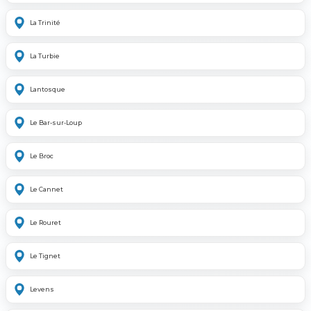
La Trinité
La Turbie
Lantosque
Le Bar-sur-Loup
Le Broc
Le Cannet
Le Rouret
Le Tignet
Levens